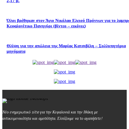
2,17 μ.
Όλοι βρέθηκαν στον Άγιο Νικόλαο Ελειού Πρόννων για το λαμπρ
Κεφαλονίτικο Πανηγύρι (βίντεο – εικόνες)
Θλίψη για την απώλεια της Μαρίας Κατσιβέλη – Συλλυπητήρια
μηνύματα
Νέο ενημερωτικό site για την Κεφαλονιά και την Ιθάκη με
αντικειμενικότητα και αμεσότητα. Ελπίζουμε να το αγαπήσετε!