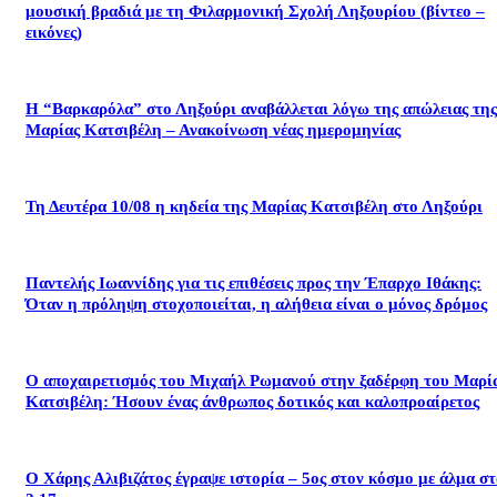
μουσική βραδιά με τη Φιλαρμονική Σχολή Ληξουρίου (βίντεο –
εικόνες)
Η “Βαρκαρόλα” στο Ληξούρι αναβάλλεται λόγω της απώλειας της
Μαρίας Κατσιβέλη – Ανακοίνωση νέας ημερομηνίας
Τη Δευτέρα 10/08 η κηδεία της Μαρίας Κατσιβέλη στο Ληξούρι
​Παντελής Ιωαννίδης για τις επιθέσεις προς την Έπαρχο Ιθάκης:
Όταν η πρόληψη στοχοποιείται, η αλήθεια είναι ο μόνος δρόμος
Ο αποχαιρετισμός του Μιχαήλ Ρωμανού στην ξαδέρφη του Μαρί
Κατσιβέλη: Ήσουν ένας άνθρωπος δοτικός και καλοπροαίρετος
Ο Χάρης Αλιβιζάτος έγραψε ιστορία – 5ος στον κόσμο με άλμα σ