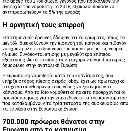
τις αρχές του 21ου αιώνα, γεγονός που προκάλεσε την
ανησυχία του νομοθέτη. Το 2018, εξακολουθούσαν να
αντιπροσωπεύουν το 5% της αγοράς.
Η αρνητική τους επιρροή
Επιστημονικές έρευνες έδειξαν ότι τα αρώματα, όπως το
μεντόλ, διευκολύνουν την εισπνοή του καπνού και πιθανόν
να έχουν ρόλο στο ξεκίνημα του καπνίσματος τις νεαρές
ηλικίες. Συνδέονται επίσης με μεγαλύτερα επίπεδα
εξάρτησης. Αυτό το είδος των τσιγάρων είναι ιδιαιτέρως
δημοφιλές στην ανατολική Ευρώπη.
Η ευρωπαϊκή νομοθεσία κατά του καπνίσματος, που
υπήρξε στόχος πίεσης σειράς lobby, έχει ως πρωταρχικό
στόχο να αποθαρρύνει τους νέους να ξεκινήσουν το
κάπνισμα. Από το ίδιο νομοθετικό πακέτο προέρχονται οι
προειδοποιήσεις για την επικινδυνότητα του καπνίσματος
που καταλαμβάνουν τα τρία τέταρτα της συσκευασίας από
τα τσιγάρα στην Ευρωπαϊκή Ενωση.
700.000 πρόωροι θάνατοι στην
Ευρώπη από το κάπνισμα