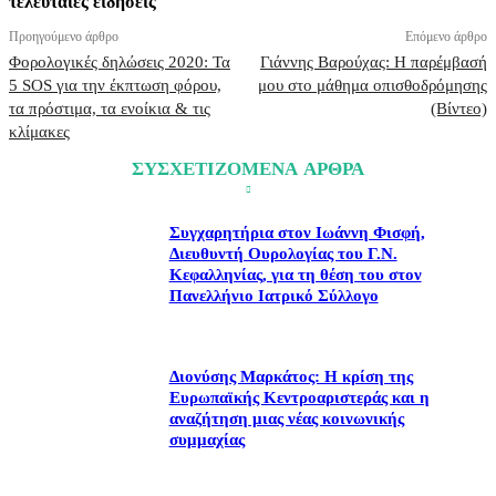
τελευταίες ειδήσεις
Προηγούμενο άρθρο
Επόμενο άρθρο
Φορολογικές δηλώσεις 2020: Τα
Γιάννης Βαρούχας: Η παρέμβασή
5 SOS για την έκπτωση φόρου,
μου στο μάθημα οπισθοδρόμησης
τα πρόστιμα, τα ενοίκια & τις
(Βίντεο)
κλίμακες
ΣΥΣΧΕΤΙΖΟΜΕΝΑ ΑΡΘΡΑ
Συγχαρητήρια στον Ιωάννη Φισφή,
Διευθυντή Ουρολογίας του Γ.Ν.
Κεφαλληνίας, για τη θέση του στον
Πανελλήνιο Ιατρικό Σύλλογο
Διονύσης Μαρκάτος: Η κρίση της
Ευρωπαϊκής Κεντροαριστεράς και η
αναζήτηση μιας νέας κοινωνικής
συμμαχίας