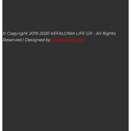
kefalonialife24@gmail.com
Αργοστόλι, Κεφαλονιά, ΤΚ 28100
© Copyright 2019-2020 KEFALONIA LIFE GR - All Rights
Reserved | Designed by
MySystemLand
ΕΙΔΗΣΕΙΣ
Σωματείο Εργαζομένων Νοσοκομείου Κεφαλονιάς:
Κινητοποίηση την Τρίτη 14/07 στο Νοσοκομείο
Λόγω καιρού η στέψη της Βασίλισσας του
Αργοστολιώτικου Καρναβαλιού 2024 μεταφέρεται σε άλλο
χώρο