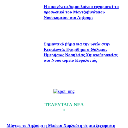
Η οικογένεια Δαμουλιάνου ευχαριστεί το
προσωπικό του Μαντζαβινάτειου
Νοσοκομείου στο Ληξούρι
Σημαντικό βήμα για την υγεία στην
Κεφαλονιά: Εγκρίθηκε ο Θάλαμος
Ημερήσιας Νοσηλείας Χημειοθεραπείας
στο Νοσοκομείο Κεφαλονιάς
ΤΕΛΕΥΤΑΙΑ ΝΕΑ
Μάγεψε το Ληξούρι η Μπέττυ Χαρλαύτη σε μια ξεχωριστή