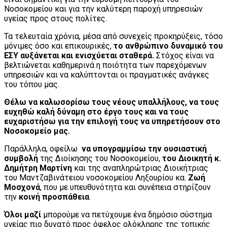
Νοσοκομείου και για την καλύτερη παροχή υπηρεσιών
υγείας προς στους πολίτες.
Τα τελευταία χρόνια, μέσα από συνεχείς προκηρύξεις, τόσο
μόνιμες όσο και επικουρικές,
το ανθρώπινο δυναμικό του
ΕΣΥ αυξάνεται και ενισχύεται σταθερά.
Στόχος είναι να
βελτιώνεται καθημερινά η ποιότητα των παρεχόμενων
υπηρεσιών και να καλύπτονται οι πραγματικές ανάγκες
του τόπου μας.
Θέλω να καλωσορίσω τους νέους υπαλλήλους, να τους
ευχηθώ καλή δύναμη στο έργο τους και να τους
ευχαριστήσω για την επιλογή τους να υπηρετήσουν στο
Νοσοκομείο μας.
Παράλληλα, οφείλω
να υπογραμμίσω την ουσιαστική
συμβολή
της Διοίκησης του Νοσοκομείου,
του Διοικητή κ.
Δημήτρη Μαρτίνη
και της αναπληρώτριας Διοικήτριας
του Μαντζαβινάτειου νοσοκομείου Ληξουρίου κα.
Ζωή
Μοσχονά
, που με υπευθυνότητα και συνέπεια στηρίζουν
την
κοινή προσπάθεια
.
Όλοι μαζί
μπορούμε να πετύχουμε ένα δημόσιο σύστημα
υγείας πιο δυνατό προς όφελος ολόκληρης της τοπικής