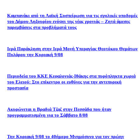
Καμπανάκι από τη Λαϊκή Συσπείρωση για τις σχολικές υποδομές
του Δήμου Ληξουρίου ενόψει της νέας χρονιάς – Ζητά άμεσες
παρεμβάσεις στα προβλήματά τους
Ιερά Παράκληση στην Ιερά Μονή Υπεραγίας Θεοτόκου Θεμάτων
Πυλάρου την Κυριακή 9/08
Περιοδεία του ΚΚΕ Κεφαλονιάς-Ιθάκης στα πυρόπληκτα χωριά
του Ελειού: Στο επίκεντρο οι ευθύνες για την αντιπυρική
προστασία
Ακυρώνεται η Βραδιά Τζαζ στην Πεσσάδα που ήταν
προγραμματισμένη για το Σάββατο 8/08
Την Κυριακή 9/08 το 40ήμερο Μνημόσυνο για τον πρώην