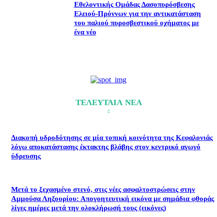
Εθελοντικής Ομάδας Δασοπυρόσβεσης
Ελειού-Πρόννων για την αντικατάσταση
του παλιού πυροσβεστικού οχήματος με
ένα νέο
ΤΕΛΕΥΤΑΙΑ ΝΕΑ
Διακοπή υδροδότησης σε μία τοπική κοινότητα της Κεφαλονιάς
λόγω αποκατάστασης έκτακτης βλάβης στον κεντρικό αγωγό
ύδρευσης
Μετά το ξεχασμένο στενό, στις νέες ασφαλτοστρώσεις στην
Αμμούσα Ληξουρίου: Απογοητευτική εικόνα με σημάδια φθοράς
λίγες ημέρες μετά την ολοκλήρωσή τους (εικόνες)