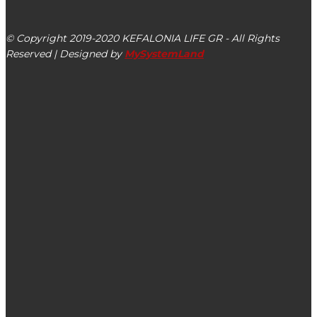
Αργοστόλι, Κεφαλονιά, ΤΚ 28100
© Copyright 2019-2020 KEFALONIA LIFE GR - All Rights
Reserved | Designed by
MySystemLand
ΕΙΔΗΣΕΙΣ
Εύα Φιλιππάτου: Ο πλασιέ του Μαξίμου – Υποσχέσεις με
ημερομηνία λήξης
Επιμελητήριο Κεφ/νιας & Ιθάκης: Βαθύτατη η θλίψη για
την απώλεια του Παναγή Τραυλού
Τα ονόματα όλων των συμμετεχόντων στο «Αφιέρωμα