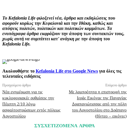
Facebook
X
Pinterest
WhatsApp
Το Kefalonia Life φιλοξενεί νέα, άρθρα και εκδηλώσεις που
αφορούν κυρίως την Κεφαλονιά και την Ιθάκη, καθώς και
απόψεις πολιτών, πολιτικών και πολιτικών κομμάτων. Τα
ενυπόγραφα άρθρα εκφράζουν την άποψη των συντακτών τους,
χωρίς αυτή να συμπίπτει κατ' ανάγκη με την άποψη του
Kefalonia Life.
Ακολουθήστε το
Kefalonia Life στο Google News
για όλες τις
τελευταίες ειδήσεις
Προηγούμενο άρθρο
Επόμενο άρθρο
Νέα ενημέρωση για τις
Με λαμπρότητα η επιστροφή της
κυκλοφοριακές ρυθμίσεις την
Ιεράς Εικόνας της Παναγίας
Πέμπτη 2/10 λόγω
Δραπανιώτισσας από την πόλη
ασφαλτοστρώσεων εντός πόλεως
του Αργοστολίου στο Δράπανο
Αργοστολίου
(βίντεο – εικόνες)
ΣΥΣΧΕΤΙΖΟΜΕΝΑ ΑΡΘΡΑ