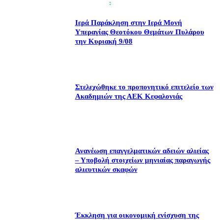
Ιερά Παράκληση στην Ιερά Μονή
Υπεραγίας Θεοτόκου Θεμάτων Πυλάρου
την Κυριακή 9/08
Στελεχώθηκε το προπονητικό επιτελείο των
Ακαδημιών της ΑΕΚ Κεφαλονιάς
Ανανέωση επαγγελματικών αδειών αλιείας
– Υποβολή στοιχείων μηνιαίας παραγωγής
αλιευτικών σκαφών
Έκκληση για οικονομική ενίσχυση της