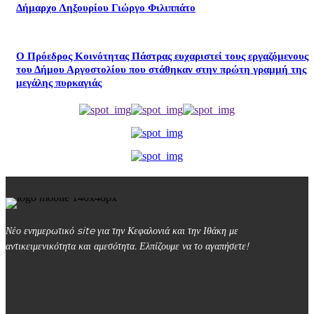
Δήμαρχο Ληξουρίου Γιώργο Φιλιππάτο
Ο Πρόεδρος Κοινότητας Πάστρας ευχαριστεί τους εργαζόμενους
του Δήμου Αργοστολίου που στάθηκαν στην πρώτη γραμμή της
μεγάλης πυρκαγιάς
Νέο ενημερωτικό site για την Κεφαλονιά και την Ιθάκη με
αντικειμενικότητα και αμεσότητα. Ελπίζουμε να το αγαπήσετε!
kefalonialife24@gmail.com