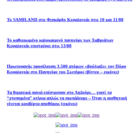
Το SAMILAND στο Φισκάρδο Κεφαλονιάς στις 10 και 11/08
Το καθιερωμένο καλοκαιρινό πανηγύρι των Χαβριάτων
Κεφαλονιάς επιστρέφει στις 13/08
Πρωτοφανής προσέλευση 3.500 ατόμων «βούλιαξε» τον Πόρο
Κεφαλονιάς στο Πανηγύρι του Σωτήρος (βίντεο – εικόνες)
Τα θεματικά πανιά επέστρεψαν στο Ληξούρι… γιατί τα
“χτυπημένα” κτίρια απλώς τα σκεπάζουμε – Όταν η αισθητική
γίνεται κουβέρτα αποθήκης (εικόνες)