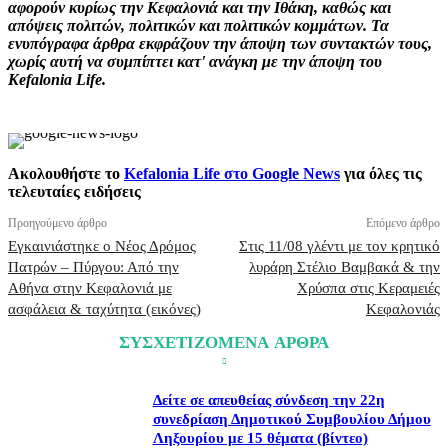
αφορούν κυρίως την Κεφαλονιά και την Ιθάκη, καθώς και
απόψεις πολιτών, πολιτικών και πολιτικών κομμάτων. Τα
ενυπόγραφα άρθρα εκφράζουν την άποψη των συντακτών τους,
χωρίς αυτή να συμπίπτει κατ' ανάγκη με την άποψη του
Kefalonia Life.
Ακολουθήστε το
Kefalonia Life στο Google News
για όλες τις
τελευταίες ειδήσεις
Προηγούμενο άρθρο
Επόμενο άρθρο
Εγκαινιάστηκε ο Νέος Δρόμος
Στις 11/08 γλέντι με τον κρητικό
Πατρών – Πύργου: Από την
λυράρη Στέλιο Βαμβακά & την
Αθήνα στην Κεφαλονιά με
Χρύσπα στις Κεραμειές
ασφάλεια & ταχύτητα (εικόνες)
Κεφαλονιάς
ΣΥΣΧΕΤΙΖΟΜΕΝΑ ΑΡΘΡΑ
Δείτε σε απευθείας σύνδεση την 22η
συνεδρίαση Δημοτικού Συμβουλίου Δήμου
Ληξουρίου με 15 θέματα (βίντεο)