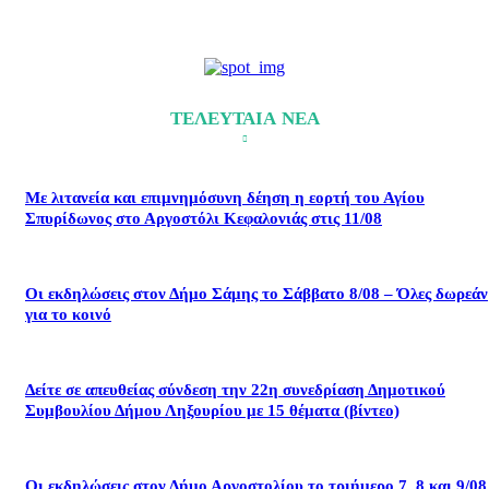
ΤΕΛΕΥΤΑΙΑ ΝΕΑ
Με λιτανεία και επιμνημόσυνη δέηση η εορτή του Αγίου
Σπυρίδωνος στο Αργοστόλι Κεφαλονιάς στις 11/08
Οι εκδηλώσεις στον Δήμο Σάμης το Σάββατο 8/08 – Όλες δωρεάν
για το κοινό
Δείτε σε απευθείας σύνδεση την 22η συνεδρίαση Δημοτικού
Συμβουλίου Δήμου Ληξουρίου με 15 θέματα (βίντεο)
Οι εκδηλώσεις στον Δήμο Αργοστολίου το τριήμερο 7, 8 και 9/08