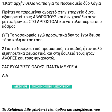
1.Κατ’ αρχήν θέλω να πω για το Νοσοκομείο δύο λόγια :
Πρέπει να παραμείνει ανοιχτό στην επαρχεία διότι
εξυπηρετεί τους ΑΝΘΡΩΠΟΥΣ και δεν χρειάζεται να
μεταφέρονται ΣΤΟ ΑΡΓΟΣΤΟΛΙ και να ταλαιπωρείται ο
κόσμος.
(ΥΓ) Το νοσοκομείο εγώ προσωπικά δεν το έχω δει σε
τόσο καλή κατάσταση.
2.Για το Νοσηλευτικό προσωπικό, τα παιδιά, ήταν πολύ
εξυπηρετικά σεβαστικά και στη δουλειά τους ήταν
ΑΨΟΓΕΣ και τους ευχαριστώ.
ΣΑΣ ΕΥΧΑΡΙΣΤΩ ΟΛΟΥΣ ΠΑΝΤΑ ΜΕ ΥΓΕΙΑ
Λ.Δ.
ΛΗΞΟΥΡΙ
ΝΟΣΟΚΟΜΕΙΟ ΛΗΞΟΥΡΙΟΥ
Facebook
X
Pinterest
WhatsApp
Το Kefalonia Life φιλοξενεί νέα, άρθρα και εκδηλώσεις που