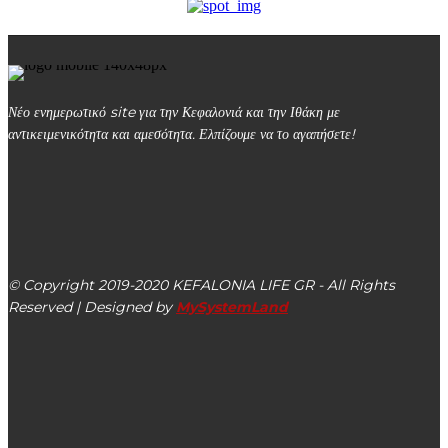
Νέο ενημερωτικό site για την Κεφαλονιά και την Ιθάκη με
αντικειμενικότητα και αμεσότητα. Ελπίζουμε να το αγαπήσετε!
kefalonialife24@gmail.com
Αργοστόλι, Κεφαλονιά, ΤΚ 28100
© Copyright 2019-2020 KEFALONIA LIFE GR - All Rights
Reserved | Designed by
MySystemLand
ΕΙΔΗΣΕΙΣ
Ντόναλντ Τραμπ: Έπεισα τον Τζόνσον να αποκλείσει τη