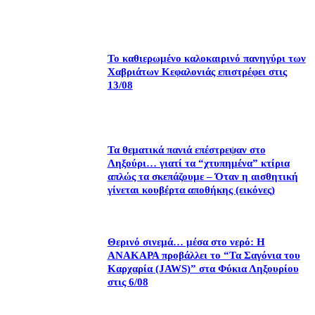
Το καθιερωμένο καλοκαιρινό πανηγύρι των
Χαβριάτων Κεφαλονιάς επιστρέφει στις
13/08
Τα θεματικά πανιά επέστρεψαν στο
Ληξούρι… γιατί τα “χτυπημένα” κτίρια
απλώς τα σκεπάζουμε – Όταν η αισθητική
γίνεται κουβέρτα αποθήκης (εικόνες)
Θερινό σινεμά… μέσα στο νερό: Η
ΑΝΑΚΑΡΑ προβάλλει το “Τα Σαγόνια του
Καρχαρία (JAWS)” στα Φύκια Ληξουρίου
στις 6/08