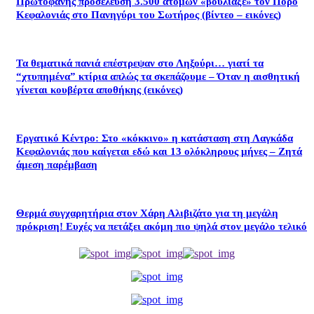
Πρωτοφανής προσέλευση 3.500 ατόμων «βούλιαξε» τον Πόρο
Κεφαλονιάς στο Πανηγύρι του Σωτήρος (βίντεο – εικόνες)
Τα θεματικά πανιά επέστρεψαν στο Ληξούρι… γιατί τα
“χτυπημένα” κτίρια απλώς τα σκεπάζουμε – Όταν η αισθητική
γίνεται κουβέρτα αποθήκης (εικόνες)
Εργατικό Κέντρο: Στο «κόκκινο» η κατάσταση στη Λαγκάδα
Κεφαλονιάς που καίγεται εδώ και 13 ολόκληρους μήνες – Ζητά
άμεση παρέμβαση
Θερμά συγχαρητήρια στον Χάρη Αλιβιζάτο για τη μεγάλη
πρόκριση! Ευχές να πετάξει ακόμη πιο ψηλά στον μεγάλο τελικό