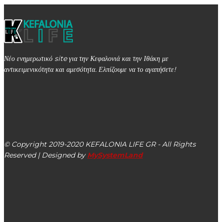
Νέο ενημερωτικό site για την Κεφαλονιά και την Ιθάκη με
αντικειμενικότητα και αμεσότητα. Ελπίζουμε να το αγαπήσετε!
kefalonialife24@gmail.com
Αργοστόλι, Κεφαλονιά, ΤΚ 28100
© Copyright 2019-2020 KEFALONIA LIFE GR - All Rights
Reserved | Designed by
MySystemLand
ΕΙΔΗΣΕΙΣ
Λαϊκή Συσπείρωση ΙΝ: Κυβέρνηση & Περιφερειακή Αρχή