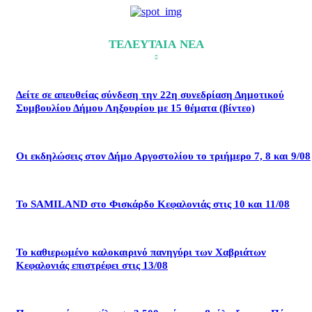
ΤΕΛΕΥΤΑΙΑ ΝΕΑ
Δείτε σε απευθείας σύνδεση την 22η συνεδρίαση Δημοτικού
Συμβουλίου Δήμου Ληξουρίου με 15 θέματα (βίντεο)
Οι εκδηλώσεις στον Δήμο Αργοστολίου το τριήμερο 7, 8 και 9/08
Το SAMILAND στο Φισκάρδο Κεφαλονιάς στις 10 και 11/08
Το καθιερωμένο καλοκαιρινό πανηγύρι των Χαβριάτων
Κεφαλονιάς επιστρέφει στις 13/08