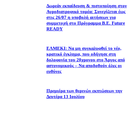
Δωρεάν εκπαίδευση & πιστοποίηση στον
Αγροδιατροφικό τομέα: Συνεχίζεται έως
στις 26/07 η υποβολή αιτήσεων για
συμμετοχή στο Πρόγραμμα B.E. Future
READY
ΕΛΜΕΚΙ: Να μη συγκαλυφθεί το νέο,
κρατικό έγκλημα, που οδήγησε στη
δολοφονία του 20χρονου στο Άργος από
αστυνομικούς – Να αποδοθούν όλες οι
ευθύνες
Πρεμιέρα των θερινών εκπτώσεων την
Δευτέρα 13 Ιουλίου