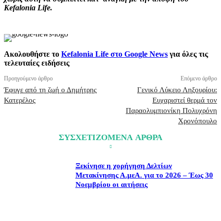
Kefalonia Life.
Ακολουθήστε το
Kefalonia Life στο Google News
για όλες τις
τελευταίες ειδήσεις
Προηγούμενο άρθρο
Επόμενο άρθρο
Έφυγε από τη ζωή ο Δημήτρης
Γενικό Λύκειο Ληξουρίου:
Κατερέλος
Ευχαριστεί θερμά τον
Παραολυμπιονίκη Πολυχρόνη
Χρονόπουλο
ΣΥΣΧΕΤΙΖΟΜΕΝΑ ΑΡΘΡΑ
Ξεκίνησε η χορήγηση Δελτίων
Μετακίνησης Α.μεΑ. για το 2026 – Έως 30
Νοεμβρίου οι αιτήσεις