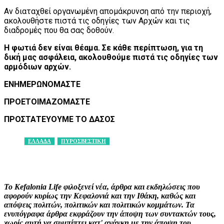
Αν διαταχθεί οργανωμένη απομάκρυνση από την περιοχή,
ακολουθήστε πιστά τις οδηγίες των Αρχών και τις
διαδρομές που θα σας δοθούν.
Η φωτιά δεν είναι θέαμα. Σε κάθε περίπτωση, για τη
δική μας ασφάλεια, ακολουθούμε πιστά τις οδηγίες των
αρμόδιων αρχών.
ΕΝΗΜΕΡΩΝΟΜΑΣΤΕ
ΠΡΟΕΤΟΙΜΑΖΟΜΑΣΤΕ
ΠΡΟΣΤΑΤΕΥΟΥΜΕ ΤΟ ΔΑΣΟΣ
ΕΛΛΑΔΑ
ΠΥΡΟΣΒΕΣΤΙΚΗ
Facebook
X
Pinterest
WhatsApp
Το Kefalonia Life φιλοξενεί νέα, άρθρα και εκδηλώσεις που
αφορούν κυρίως την Κεφαλονιά και την Ιθάκη, καθώς και
απόψεις πολιτών, πολιτικών και πολιτικών κομμάτων. Τα
ενυπόγραφα άρθρα εκφράζουν την άποψη των συντακτών τους,
χωρίς αυτή να συμπίπτει κατ' ανάγκη με την άποψη του