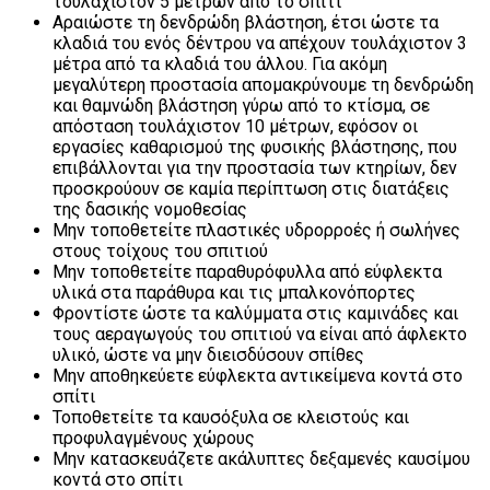
τουλάχιστον 5 μέτρων από το σπίτι
Αραιώστε τη δενδρώδη βλάστηση, έτσι ώστε τα
κλαδιά του ενός δέντρου να απέχουν τουλάχιστον 3
μέτρα από τα κλαδιά του άλλου. Για ακόμη
μεγαλύτερη προστασία απομακρύνουμε τη δενδρώδη
και θαμνώδη βλάστηση γύρω από το κτίσμα, σε
απόσταση τουλάχιστον 10 μέτρων, εφόσον οι
εργασίες καθαρισμού της φυσικής βλάστησης, που
επιβάλλονται για την προστασία των κτηρίων, δεν
προσκρούουν σε καμία περίπτωση στις διατάξεις
της δασικής νομοθεσίας
Μην τοποθετείτε πλαστικές υδρορροές ή σωλήνες
στους τοίχους του σπιτιού
Μην τοποθετείτε παραθυρόφυλλα από εύφλεκτα
υλικά στα παράθυρα και τις μπαλκονόπορτες
Φροντίστε ώστε τα καλύμματα στις καμινάδες και
τους αεραγωγούς του σπιτιού να είναι από άφλεκτο
υλικό, ώστε να μην διεισδύσουν σπίθες
Μην αποθηκεύετε εύφλεκτα αντικείμενα κοντά στο
σπίτι
Τοποθετείτε τα καυσόξυλα σε κλειστούς και
προφυλαγμένους χώρους
Μην κατασκευάζετε ακάλυπτες δεξαμενές καυσίμου
κοντά στο σπίτι