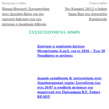
Προηγούμενο άρθρο
Επόμενο άρθρο
Ίδρυμα Βεργωτή: Συγχαρητήρια
Την Κυριακή 28/12 η δράση
στον Διονύση Βώρο για την
Santa Run στο Αργοστόλι
τιμητική διάκριση που του
Κεφαλονιάς
απένειμε η Ακαδημία Αθηνών
ΣΥΣΧΕΤΙΖΟΜΕΝΑ ΑΡΘΡΑ
Ξεκίνησε η χορήγηση Δελτίων
Μετακίνησης Α.μεΑ. για το 2026 – Έως 30
Νοεμβρίου οι αιτήσεις
Δωρεάν εκπαίδευση & πιστοποίηση στον
Αγροδιατροφικό τομέα: Συνεχίζεται έως
στις 26/07 η υποβολή αιτήσεων για
συμμετοχή στο Πρόγραμμα B.E. Future
READY