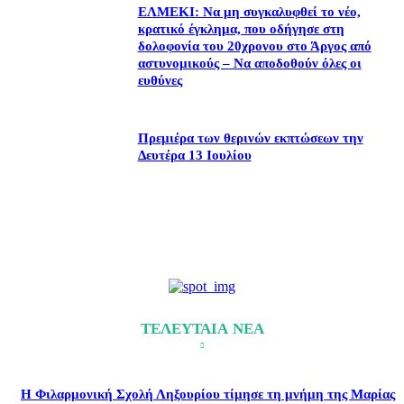
ΕΛΜΕΚΙ: Να μη συγκαλυφθεί το νέο,
κρατικό έγκλημα, που οδήγησε στη
δολοφονία του 20χρονου στο Άργος από
αστυνομικούς – Να αποδοθούν όλες οι
ευθύνες
Πρεμιέρα των θερινών εκπτώσεων την
Δευτέρα 13 Ιουλίου
ΤΕΛΕΥΤΑΙΑ ΝΕΑ
Η Φιλαρμονική Σχολή Ληξουρίου τίμησε τη μνήμη της Μαρίας