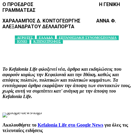
Ο ΠΡΟΕΔΡΟΣ Η ΓΕΝΙΚΗ
ΓΡΑΜΜΑΤΕΑΣ
ΧΑΡΑΛΑΜΠΟΣ Δ. ΚΟΝΤΟΓΕΩΡΓΗΣ ΑΝΝΑ Φ.
ΑΛΕΞΑΝΔΡΑΤΟΥ ΔΕΛΛΑΠΟΡΤΑ
ΑΓΡΟΤΕΣ
ΕΛΛΑΔΑ
ΕΠΤΑΝΗΣΙΑΚΗ ΣΥΝΟΜΟΣΠΟΝΔΙΑ
ΙΟΝΙΟ
ΚΤΗΝΟΤΡΟΦΟΣ
Facebook
X
Pinterest
WhatsApp
Το Kefalonia Life φιλοξενεί νέα, άρθρα και εκδηλώσεις που
αφορούν κυρίως την Κεφαλονιά και την Ιθάκη, καθώς και
απόψεις πολιτών, πολιτικών και πολιτικών κομμάτων. Τα
ενυπόγραφα άρθρα εκφράζουν την άποψη των συντακτών τους,
χωρίς αυτή να συμπίπτει κατ' ανάγκη με την άποψη του
Kefalonia Life.
Ακολουθήστε το
Kefalonia Life στο Google News
για όλες τις
τελευταίες ειδήσεις