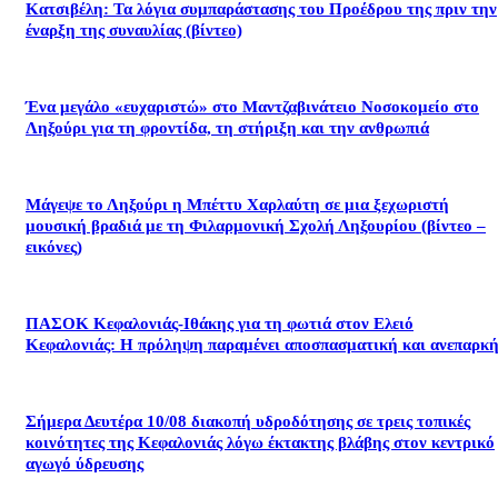
Κατσιβέλη: Τα λόγια συμπαράστασης του Προέδρου της πριν την
έναρξη της συναυλίας (βίντεο)
Ένα μεγάλο «ευχαριστώ» στο Μαντζαβινάτειο Νοσοκομείο στο
Ληξούρι για τη φροντίδα, τη στήριξη και την ανθρωπιά
Μάγεψε το Ληξούρι η Μπέττυ Χαρλαύτη σε μια ξεχωριστή
μουσική βραδιά με τη Φιλαρμονική Σχολή Ληξουρίου (βίντεο –
εικόνες)
ΠΑΣΟΚ Κεφαλονιάς-Ιθάκης για τη φωτιά στον Ελειό
Κεφαλονιάς: Η πρόληψη παραμένει αποσπασματική και ανεπαρκή
Σήμερα Δευτέρα 10/08 διακοπή υδροδότησης σε τρεις τοπικές
κοινότητες της Κεφαλονιάς λόγω έκτακτης βλάβης στον κεντρικό
αγωγό ύδρευσης