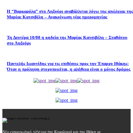
Η “Βαρκαρόλα” στο Ληξούρι αναβάλλεται λόγω της απώλειας της
Μαρίας Κατσιβέλη – Ανακοίνωση νέας ημερομηνίας
Τη Δευτέρα 10/08 η κηδεία της Μαρίας Κατσιβέλη – Σταθάτου
στο Ληξούρι
​Παντελής Ιωαννίδης για τις επιθέσεις προς την Έπαρχο Ιθάκης:
Όταν η πρόληψη στοχοποιείται, η αλήθεια είναι ο μόνος δρόμος
Νέο ενημερωτικό site για την Κεφαλονιά και την Ιθάκη με