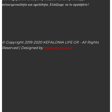
αντικειμενικότητα και αμεσότητα. Ελπίζουμε να το αγαπήσετε!
kefalonialife24@gmail.com
Αργοστόλι, Κεφαλονιά, ΤΚ 28100
© Copyright 2019-2020 KEFALONIA LIFE GR - All Rights
Reserved | Designed by
MySystemLand
ΕΙΔΗΣΕΙΣ
6 συλλήψεις κατά τον έλεγχο καταστημάτων σε Κεφαλονιά,
Ζάκυνθο και Κέρκυρα
Οι δηλώσεις μετά το φινάλε του 33ου Kefalonia Gym