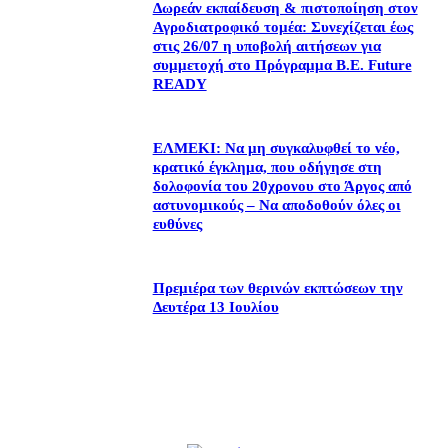
Δωρεάν εκπαίδευση & πιστοποίηση στον
Αγροδιατροφικό τομέα: Συνεχίζεται έως
στις 26/07 η υποβολή αιτήσεων για
συμμετοχή στο Πρόγραμμα B.E. Future
READY
ΕΛΜΕΚΙ: Να μη συγκαλυφθεί το νέο,
κρατικό έγκλημα, που οδήγησε στη
δολοφονία του 20χρονου στο Άργος από
αστυνομικούς – Να αποδοθούν όλες οι
ευθύνες
Πρεμιέρα των θερινών εκπτώσεων την
Δευτέρα 13 Ιουλίου