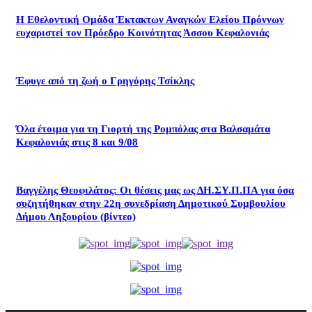
Η Εθελοντική Ομάδα Έκτακτων Αναγκών Ελείου Πρόννων
ευχαριστεί τον Πρόεδρο Κοινότητας Άσσου Κεφαλονιάς
Έφυγε από τη ζωή ο Γρηγόρης Τσίκλης
Όλα έτοιμα για τη Γιορτή της Ρομπόλας στα Βαλσαμάτα
Κεφαλονιάς στις 8 και 9/08
Βαγγέλης Θεοφιλάτος: Οι θέσεις μας ως ΔΗ.ΣΥ.Π.ΠΑ για όσα
συζητήθηκαν στην 22η συνεδρίαση Δημοτικού Συμβουλίου
Δήμου Ληξουρίου (βίντεο)