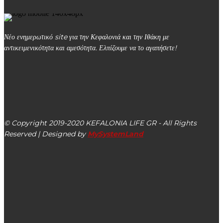
Νέο ενημερωτικό site για την Κεφαλονιά και την Ιθάκη με
αντικειμενικότητα και αμεσότητα. Ελπίζουμε να το αγαπήσετε!
kefalonialife24@gmail.com
Αργοστόλι, Κεφαλονιά, ΤΚ 28100
© Copyright 2019-2020 KEFALONIA LIFE GR - All Rights
Reserved | Designed by
MySystemLand
ΕΙΔΗΣΕΙΣ
Εγκρίθηκε από το Υπουργείο Πολιτισμού η μουσειολογική
μελέτη του Μουσείου Γερασ. Σκλάβου