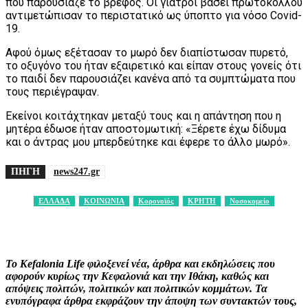
που παρουσίαζε το βρέφος. Οι γιατροί βάσει πρωτοκόλλου
αντιμετώπισαν το περιστατικό ως ύποπτο για νόσο Covid-
19.
Αφού όμως εξέτασαν το μωρό δεν διαπίστωσαν πυρετό,
το οξυγόνο του ήταν εξαιρετικό και είπαν στους γονείς ότι
το παιδί δεν παρουσιάζει κανένα από τα συμπτώματα που
τους περιέγραψαν.
Εκείνοι κοιτάχτηκαν μεταξύ τους και η απάντηση που η
μητέρα έδωσε ήταν αποστομωτική: «Ξέρετε έχω δίδυμα
και ο άντρας μου μπερδεύτηκε και έφερε το άλλο μωρό».
ΠΗΓΗ
news247.gr
ΕΛΛΑΔΑ
ΚΟΙΝΩΝΙΑ
Κορονοϊός
ΚΡΗΤΗ
Νοσοκομείο
Facebook
X
Pinterest
WhatsApp
Το Kefalonia Life φιλοξενεί νέα, άρθρα και εκδηλώσεις που
αφορούν κυρίως την Κεφαλονιά και την Ιθάκη, καθώς και
απόψεις πολιτών, πολιτικών και πολιτικών κομμάτων. Τα
ενυπόγραφα άρθρα εκφράζουν την άποψη των συντακτών τους,