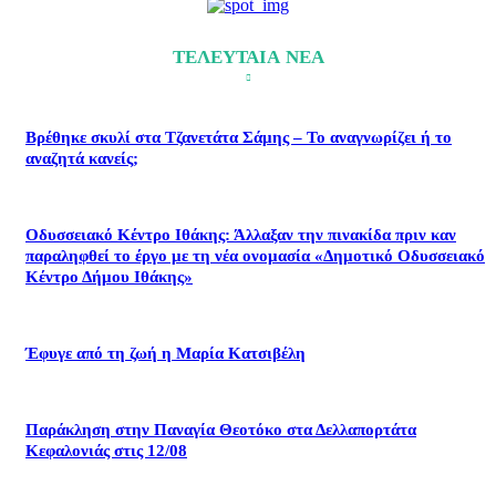
ΤΕΛΕΥΤΑΙΑ ΝΕΑ
Βρέθηκε σκυλί στα Τζανετάτα Σάμης – Το αναγνωρίζει ή το
αναζητά κανείς;
Οδυσσειακό Κέντρο Ιθάκης: Άλλαξαν την πινακίδα πριν καν
παραληφθεί το έργο με τη νέα ονομασία «Δημοτικό Οδυσσειακό
Κέντρο Δήμου Ιθάκης»
Έφυγε από τη ζωή η Μαρία Κατσιβέλη
Παράκληση στην Παναγία Θεοτόκο στα Δελλαπορτάτα
Κεφαλονιάς στις 12/08