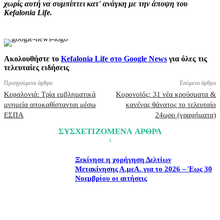
χωρίς αυτή να συμπίπτει κατ' ανάγκη με την άποψη του
Kefalonia Life.
Ακολουθήστε το
Kefalonia Life στο Google News
για όλες τις
τελευταίες ειδήσεις
Προηγούμενο άρθρο
Επόμενο άρθρο
Κεφαλονιά: Τρία εμβληματικά
Κορονοϊός: 31 νέα κρούσματα &
μνημεία αποκαθίστανται μέσω
κανένας θάνατος το τελευταίο
ΕΣΠΑ
24ωρο (γραφήματα)
ΣΥΣΧΕΤΙΖΟΜΕΝΑ ΑΡΘΡΑ
Ξεκίνησε η χορήγηση Δελτίων
Μετακίνησης Α.μεΑ. για το 2026 – Έως 30
Νοεμβρίου οι αιτήσεις