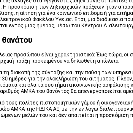
τις αλλαγές στα «γεγονότα ζωής» μόλις οι πολίτες τ
 Η προσκόμιση των ληξιαρχικών πράξεων ήταν απαραίτ
σης, η αίτηση για ένα κοινωνικό επίδομα ή για αιτήμ
εκτρονικού Φακέλου Υγείας. Έτσι, μια διαδικασία πο
ται εντός μιας ημέρας, μέσω του Κέντρου Διαλειτουρ
 θανάτου
ειας προσώπου είναι χαρακτηριστικό: Έως τώρα, οι 
ρχική πράξη προκειμένου να δηλωθεί η απώλεια.
α τη διακοπή της σύνταξης και την παύση των υπηρεσι
 30 ημέρες για την ολοκλήρωση του αιτήματος. Πλέο
υτόματα και όλα τα συστήματα κοινωνικής ασφάλισης 
αριθμός ΑΜΚΑ του θανόντος θα απενεργοποιείται αμέ
πό τους πολίτες πιστοποιητικών γάμου ή οικογενειακ
τρώο ΑΜΚΑ της ΗΔΙΚΑ ΑΕ, με την εν λόγω διαλειτουργι
τώμενων μελών του και δεν απαιτείται η προσκόμιση 