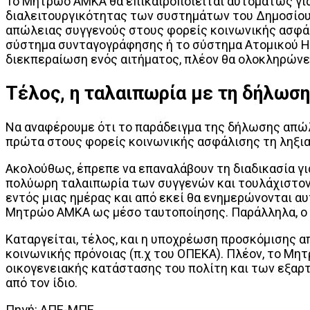
Το Μητρώο ΑΜΚΑ θα επικαιροποιείται αυτομάτως για 
διαλειτουργικότητας των συστημάτων του Δημοσίου.
απώλειας συγγενούς στους φορείς κοινωνικής ασφάλι
σύστημα συνταγογράφησης ή το σύστημα Ατομικού Ηλ
διεκπεραίωση ενός αιτήματος, πλέον θα ολοκληρώνε
Τέλος, η ταλαιπωρία με τη δήλωση
Να αναφέρουμε ότι το παράδειγμα της δήλωσης απώλ
πρώτα στους φορείς κοινωνικής ασφάλισης τη ληξια
Ακολούθως, έπρεπε να επαναλάβουν τη διαδικασία γι
πολύωρη ταλαιπωρία των συγγενών και τουλάχιστον
εντός μιας ημέρας και από εκεί θα ενημερώνονται α
Μητρώο ΑΜΚΑ ως μέσο ταυτοποίησης. Παράλληλα, ο 
Καταργείται, τέλος, και η υποχρέωση προσκόμισης α
κοινωνικής πρόνοιας (π.χ του ΟΠΕΚΑ). Πλέον, το Μη
οικογενειακής κατάστασης του πολίτη και των εξαρ
από τον ίδιο.
Πηγή: ΑΠΕ-ΜΠΕ