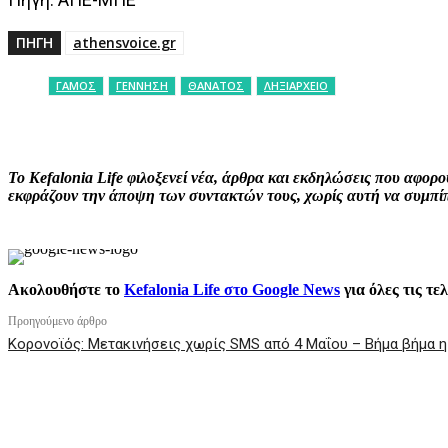
ΠΗΓΗ
athensvoice.gr
ΓΑΜΟΣ
ΓΕΝΝΗΣΗ
ΘΑΝΑΤΟΣ
ΛΗΞΙΑΡΧΕΙΟ
ΚΟΙΝΟΠΟΙΗΣΗ
Facebook
X
P
Το Kefalonia Life φιλοξενεί νέα, άρθρα και εκδηλώσεις που αφο
εκφράζουν την άποψη των συντακτών τους, χωρίς αυτή να συμπίπτ
Ακολουθήστε το
Kefalonia Life στο Google News
για όλες τις τε
Προηγούμενο άρθρο
Κορονοϊός: Μετακινήσεις χωρίς SMS από 4 Μαΐου – Βήμα βήμα 