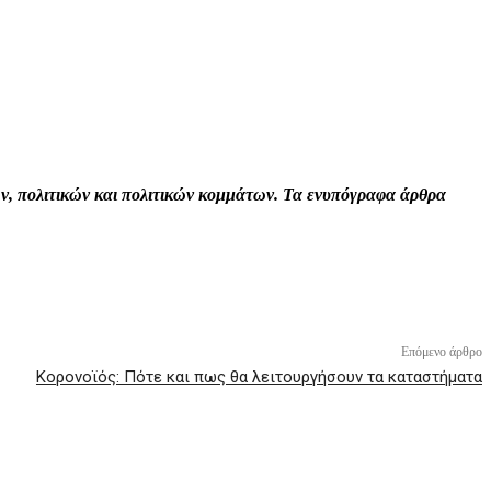
Print
Tumblr
VK
Viber
τών, πολιτικών και πολιτικών κομμάτων. Τα ενυπόγραφα άρθρα
Επόμενο άρθρο
Κορονοϊός: Πότε και πως θα λειτουργήσουν τα καταστήματα