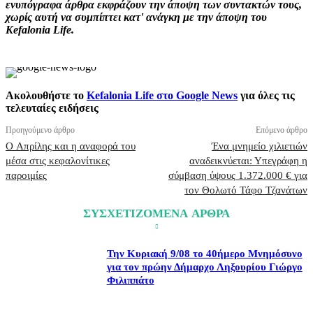
ενυπόγραφα άρθρα εκφράζουν την άποψη των συντακτών τους,
χωρίς αυτή να συμπίπτει κατ' ανάγκη με την άποψη του
Kefalonia Life.
Ακολουθήστε το
Kefalonia Life στο Google News
για όλες τις
τελευταίες ειδήσεις
Προηγούμενο άρθρο
Επόμενο άρθρο
Ο Απρίλης και η αναφορά του
Ένα μνημείο χιλιετιών
μέσα στις κεφαλονίτικες
αναδεικνύεται: Υπεγράφη η
παροιμίες
σύμβαση ύψους 1.372.000 € για
τον Θολωτό Τάφο Τζανάτων
ΣΥΣΧΕΤΙΖΟΜΕΝΑ ΑΡΘΡΑ
Την Κυριακή 9/08 το 40ήμερο Μνημόσυνο
για τον πρώην Δήμαρχο Ληξουρίου Γιώργο
Φιλιππάτο