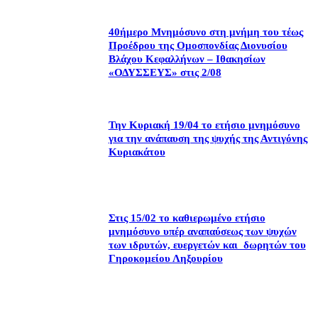
40ήμερο Μνημόσυνο στη μνήμη του τέως
Προέδρου της Ομοσπονδίας Διονυσίου
Βλάχου Κεφαλλήνων – Ιθακησίων
«ΟΔΥΣΣΕΥΣ» στις 2/08
Την Κυριακή 19/04 το ετήσιο μνημόσυνο
για την ανάπαυση της ψυχής της Αντιγόνης
Κυριακάτου
Στις 15/02 το καθιερωμένο ετήσιο
μνημόσυνο υπέρ αναπαύσεως των ψυχών
των ιδρυτών, ευεργετών και δωρητών του
Γηροκομείου Ληξουρίου