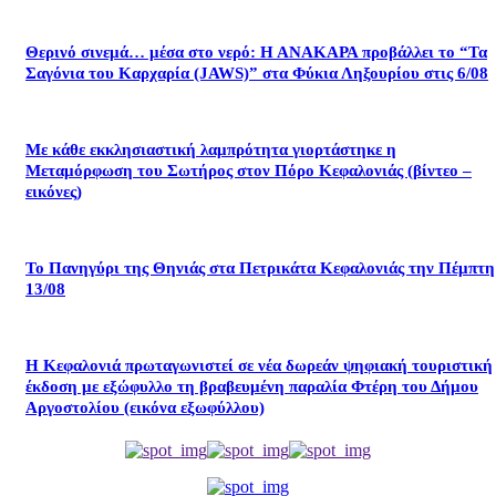
Θερινό σινεμά… μέσα στο νερό: Η ΑΝΑΚΑΡΑ προβάλλει το “Τα
Σαγόνια του Καρχαρία (JAWS)” στα Φύκια Ληξουρίου στις 6/08
Με κάθε εκκλησιαστική λαμπρότητα γιορτάστηκε η
Μεταμόρφωση του Σωτήρος στον Πόρο Κεφαλονιάς (βίντεο –
εικόνες)
Το Πανηγύρι της Θηνιάς στα Πετρικάτα Κεφαλονιάς την Πέμπτη
13/08
Η Κεφαλονιά πρωταγωνιστεί σε νέα δωρεάν ψηφιακή τουριστική
έκδοση με εξώφυλλο τη βραβευμένη παραλία Φτέρη του Δήμου
Αργοστολίου (εικόνα εξωφύλλου)