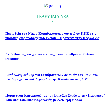
ΤΕΛΕΥΤΑΙΑ ΝΕΑ
Περιοδεία του Νίκου Καραθανασόπουλου από το ΚΚΕ στις
πυρόπληκτες περιοχές του Ελειού – Πρόννων στην Κεφαλονιά
Λειβαθώνιος, επί χρόνια εικόνες, όταν οι άνθρωποι θέλουν,
μπορούν!
Εκδήλωση μνήμης για τα θύματα των σεισμών του 1953 στο
Κατάρραχο, το παλιό χωριό, στην Κεφαλονιά στις 13/08
Παράσταση Καραγκιόζη με τον Βαγγέλη Σταθάτο την Παρασκευ
7/08 στα Τουλιάτα Κεφαλονιάς με ελεύθερη είσοδο