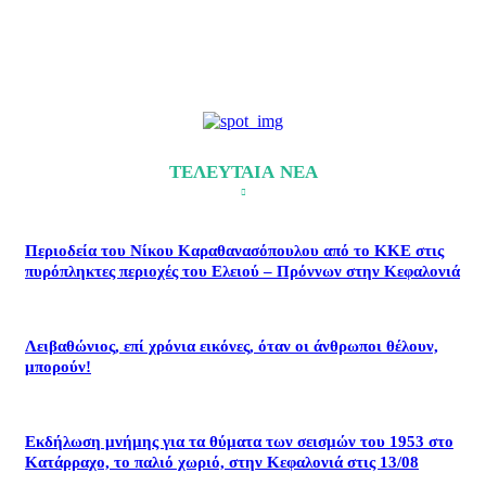
ΤΕΛΕΥΤΑΙΑ ΝΕΑ
Περιοδεία του Νίκου Καραθανασόπουλου από το ΚΚΕ στις
πυρόπληκτες περιοχές του Ελειού – Πρόννων στην Κεφαλονιά
Λειβαθώνιος, επί χρόνια εικόνες, όταν οι άνθρωποι θέλουν,
μπορούν!
Εκδήλωση μνήμης για τα θύματα των σεισμών του 1953 στο
Κατάρραχο, το παλιό χωριό, στην Κεφαλονιά στις 13/08