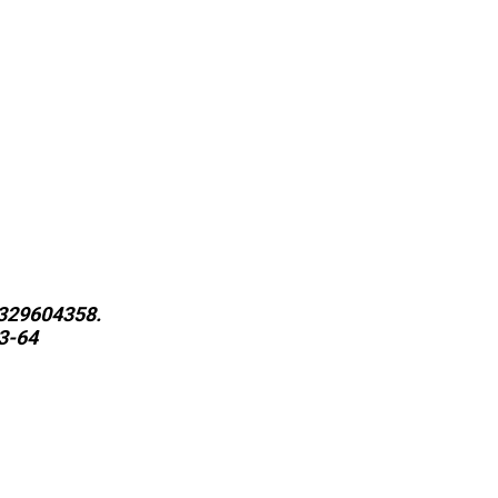
329604358.
3-64
Print
Tumblr
VK
Viber