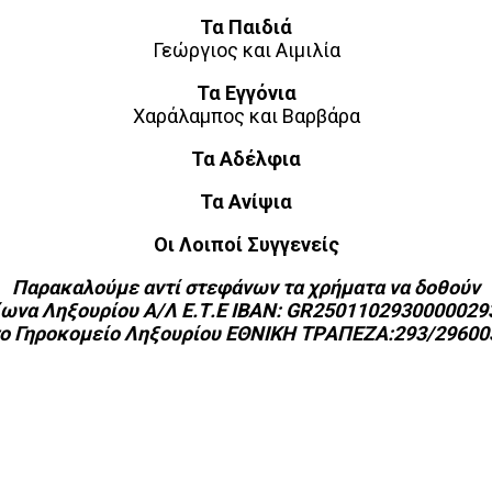
Τα Παιδιά
Γεώργιος και Αιμιλία
Τα Εγγόνια
Χαράλαμπος και Βαρβάρα
Τα Αδέλφια
Τα Ανίψια
Οι Λοιποί Συγγενείς
Παρακαλούμε αντί στεφάνων τα χρήματα να δοθούν
ίωνα Ληξουρίου Α/Λ Ε.Τ.Ε IBAN: GR2501102930000029
το Γηροκομείο Ληξουρίου ΕΘΝΙΚΗ ΤΡΑΠΕΖΑ:293/29600
interest
WhatsApp
Linkedin
Email