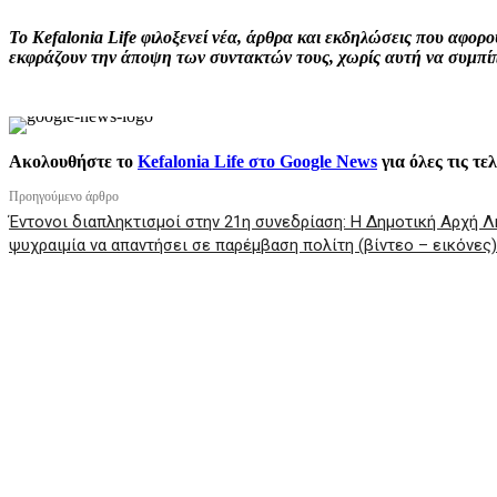
Το Kefalonia Life φιλοξενεί νέα, άρθρα και εκδηλώσεις που αφο
εκφράζουν την άποψη των συντακτών τους, χωρίς αυτή να συμπίπτ
Ακολουθήστε το
Kefalonia Life στο Google News
για όλες τις τε
Προηγούμενο άρθρο
Έντονοι διαπληκτισμοί στην 21η συνεδρίαση: Η Δημοτική Αρχή Λ
ψυχραιμία να απαντήσει σε παρέμβαση πολίτη (βίντεο – εικόνες)