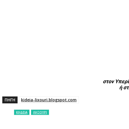
στον Υπερ
ή σ
ΠΗΓΗ
kideia-lixouri.blogspot.com
ΚΗΔΕΙΑ
ΛΗΞΟΥΡΙ
ΚΟΙΝΟΠΟΙΗΣΗ
Facebook
X
P