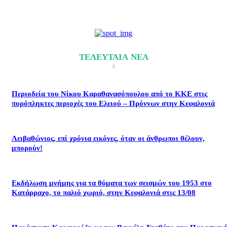
ΤΕΛΕΥΤΑΙΑ ΝΕΑ
Περιοδεία του Νίκου Καραθανασόπουλου από το ΚΚΕ στις
πυρόπληκτες περιοχές του Ελειού – Πρόννων στην Κεφαλονιά
Λειβαθώνιος, επί χρόνια εικόνες, όταν οι άνθρωποι θέλουν,
μπορούν!
Εκδήλωση μνήμης για τα θύματα των σεισμών του 1953 στο
Κατάρραχο, το παλιό χωριό, στην Κεφαλονιά στις 13/08