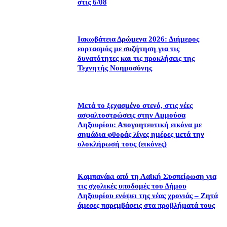
στις 6/08
Ιακωβάτεια Δρώμενα 2026: Διήμερος
εορτασμός με συζήτηση για τις
δυνατότητες και τις προκλήσεις της
Τεχνητής Νοημοσύνης
Μετά το ξεχασμένο στενό, στις νέες
ασφαλτοστρώσεις στην Αμμούσα
Ληξουρίου: Απογοητευτική εικόνα με
σημάδια φθοράς λίγες ημέρες μετά την
ολοκλήρωσή τους (εικόνες)
Καμπανάκι από τη Λαϊκή Συσπείρωση για
τις σχολικές υποδομές του Δήμου
Ληξουρίου ενόψει της νέας χρονιάς – Ζητά
άμεσες παρεμβάσεις στα προβλήματά τους