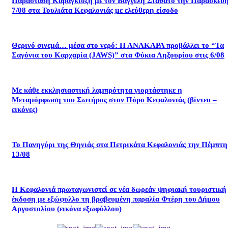
Παράσταση Καραγκιόζη με τον Βαγγέλη Σταθάτο την Παρασκευ
7/08 στα Τουλιάτα Κεφαλονιάς με ελεύθερη είσοδο
Θερινό σινεμά… μέσα στο νερό: Η ΑΝΑΚΑΡΑ προβάλλει το “Τα
Σαγόνια του Καρχαρία (JAWS)” στα Φύκια Ληξουρίου στις 6/08
Με κάθε εκκλησιαστική λαμπρότητα γιορτάστηκε η
Μεταμόρφωση του Σωτήρος στον Πόρο Κεφαλονιάς (βίντεο –
εικόνες)
Το Πανηγύρι της Θηνιάς στα Πετρικάτα Κεφαλονιάς την Πέμπτη
13/08
Η Κεφαλονιά πρωταγωνιστεί σε νέα δωρεάν ψηφιακή τουριστική
έκδοση με εξώφυλλο τη βραβευμένη παραλία Φτέρη του Δήμου
Αργοστολίου (εικόνα εξωφύλλου)