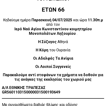
ΕΤΩΝ 66
Κηδεύομε ημέρα
Παρασκευή 04/07/2025
και ώρα
11.30π.μ
από τον
Ιερό Ναό Αγίου Κωνσταντίνου κοιμητηρίου
Μονοπολάτων Ληξουρίου
.
Η Σύζυγος
Αθηνά
Η Κόρη
του Ουρανία
Οι Αδελφές Τα Ανίψια
Οι Λοιποί Συγγενείς
Παρακαλούμε αντί στεφάνων τα χρήματα να δοθούν για
τις ανάγκες της εκκλησίας του χωριού μας
A/Λ ΕΘΝΙΚΗΣ ΤΡΑΠΕΖΑΣ
GR5601103150000031500193649
Με συναισθήματα βαθιάς θλίψης και οδύνης