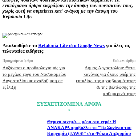
ενυπόγραφα άρθρα εκφράζουν την άποψη των συντακτών τους,
χωρίς αυτή να συμπίπτει κατ' ανάγκη με την άποψη του
Kefalonia Life.
Ακολουθήστε το
Kefalonia Life στο Google News
για όλες τις
τελευταίες ειδήσεις
Προηγούμενο άρθρο
Επόμενο άρθρο
Αυξάνεται ο προϋπολογισμός για
Δήμος Αργοστολίου: Θέτει
το μεγάλο έργο του Νοσοκομείου
κανόνες για όλους υπέρ της
Αργοστολίου με αναβάθμιση σε
ευταξίας, της προσβασιμότητας
εξέλιξη
& της βελτίωσης της
καθημερινότητας
ΣΥΣΧΕΤΙΖΟΜΕΝΑ ΑΡΘΡΑ
Θερινό σινεμά… μέσα στο νερό: Η
ΑΝΑΚΑΡΑ προβάλλει το “Τα Σαγόνια του
Καρχαρία (JAWS)” στα Φύκια Ληξουρίου