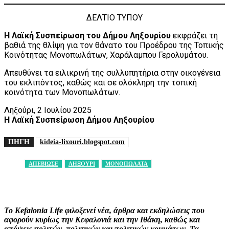
ΔΕΛΤΙΟ ΤΥΠΟΥ
Η Λαϊκή Συσπείρωση του Δήμου Ληξουρίου
εκφράζει τη
βαθιά της θλίψη για τον θάνατο του Προέδρου της Τοπικής
Κοινότητας Μονοπωλάτων, Χαράλαμπου Γερολυμάτου.
Απευθύνει τα ειλικρινή της συλλυπητήρια στην οικογένεια
του εκλιπόντος, καθώς και σε ολόκληρη την τοπική
κοινότητα των Μονοπωλάτων.
Ληξούρι, 2 Ιουλίου 2025
Η Λαϊκή Συσπείρωση Δήμου Ληξουρίου
ΠΗΓΗ
kideia-lixouri.blogspot.com
ΑΠΕΒΙΩΣΕ
ΛΗΞΟΥΡΙ
ΜΟΝΟΠΩΛΑΤΑ
Facebook
X
Pinterest
WhatsApp
Το Kefalonia Life φιλοξενεί νέα, άρθρα και εκδηλώσεις που
αφορούν κυρίως την Κεφαλονιά και την Ιθάκη, καθώς και
απόψεις πολιτών, πολιτικών και πολιτικών κομμάτων. Τα