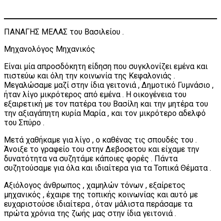
ΠΑΝΑΓΗΣ ΜΕΛΑΣ του Βασιλείου .
Μηχανολόγος Μηχανικός
Είναι μία απροσδόκητη είδηση που συγκλονίζει εμένα και
πιστεύω και όλη την κοινωνία της Κεφαλονιάς .
Μεγαλώσαμε μαζί στην ίδια γειτονιά , Δημοτικό Γυμνάσιο ,
ήταν λίγο μικρότερος από εμένα . Η οικογένεια του
εξαιρετική με τον πατέρα του Βασίλη και την μητέρα του
την αξιαγάπητη κυρία Μαρία , και τον μικρότερο αδελφό
του Σπύρο .
Μετά χαθήκαμε για λίγο , ο καθένας τις σπουδές του .
Άνοιξε το γραφείο του στην Δεβοσετου και είχαμε την
δυνατότητα να συζητάμε κάποιες φορές . Πάντα
συζητούσαμε για όλα και ιδιαίτερα για τα Τοπικά Θέματα .
Αξιόλογος άνθρωπος , χαμηλών τόνων , εξαίρετος
μηχανικός , έχαιρε της τοπικής κοινωνίας και αυτό με
ευχαριστούσε ιδιαίτερα , όταν μάλιστα περάσαμε τα
πρώτα χρόνια της ζωής μας στην ίδια γειτονιά .