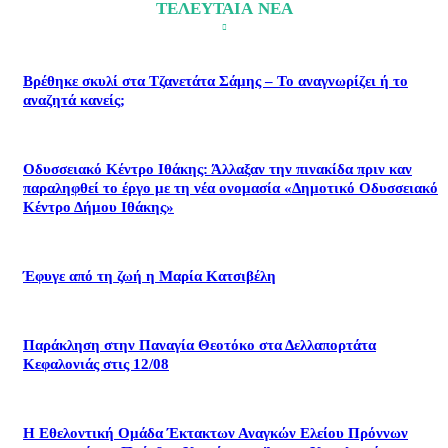
ΤΕΛΕΥΤΑΙΑ ΝΕΑ
Βρέθηκε σκυλί στα Τζανετάτα Σάμης – Το αναγνωρίζει ή το
αναζητά κανείς;
Οδυσσειακό Κέντρο Ιθάκης: Άλλαξαν την πινακίδα πριν καν
παραληφθεί το έργο με τη νέα ονομασία «Δημοτικό Οδυσσειακό
Κέντρο Δήμου Ιθάκης»
Έφυγε από τη ζωή η Μαρία Κατσιβέλη
Παράκληση στην Παναγία Θεοτόκο στα Δελλαπορτάτα
Κεφαλονιάς στις 12/08
Η Εθελοντική Ομάδα Έκτακτων Αναγκών Ελείου Πρόννων