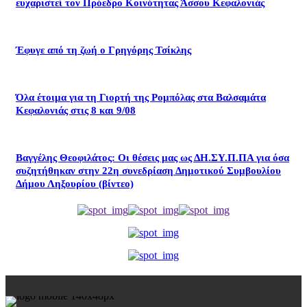
ευχαριστεί τον Πρόεδρο Κοινότητας Άσσου Κεφαλονιάς
Έφυγε από τη ζωή ο Γρηγόρης Τσίκλης
Όλα έτοιμα για τη Γιορτή της Ρομπόλας στα Βαλσαμάτα
Κεφαλονιάς στις 8 και 9/08
Βαγγέλης Θεοφιλάτος: Οι θέσεις μας ως ΔΗ.ΣΥ.Π.ΠΑ για όσα
συζητήθηκαν στην 22η συνεδρίαση Δημοτικού Συμβουλίου
Δήμου Ληξουρίου (βίντεο)