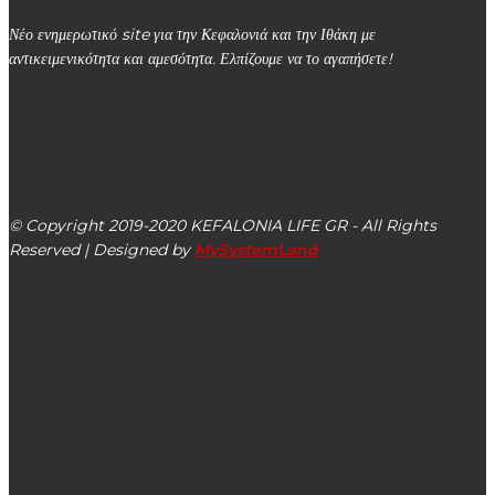
Νέο ενημερωτικό site για την Κεφαλονιά και την Ιθάκη με
αντικειμενικότητα και αμεσότητα. Ελπίζουμε να το αγαπήσετε!
kefalonialife24@gmail.com
Αργοστόλι, Κεφαλονιά, ΤΚ 28100
© Copyright 2019-2020 KEFALONIA LIFE GR - All Rights
Reserved | Designed by
MySystemLand
ΕΙΔΗΣΕΙΣ
Στις 07/11 ανοιχτή εκδήλωση ΣΥΡΙΖΑ-Π.Σ Σάμης με
κεντρικό ομιλητή τον Νικόλα Φαραντούρη