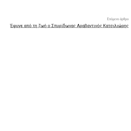
Επόμενο άρθρο
Έφυγε από τη ζωή ο Σπυρίδωνας Αραβαντινός Κατσιλιώρης