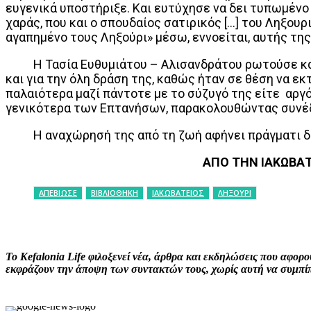
ευγενικά υποστήριξε. Και ευτύχησε να δει τυπωμένο τ
χαράς, που και ο σπουδαίος σατιρικός […] του Ληξου
αγαπημένο τους Ληξούρι» μέσω, εννοείται, αυτής τη
Η Τασία Ευθυμιάτου – Αλισανδράτου ρωτούσε και ξ
και για την όλη δράση της, καθώς ήταν σε θέση να εκ
παλαιότερα μαζί πάντοτε με το σύζυγό της είτε αργ
γενικότερα των Επτανήσων, παρακολουθώντας συνέδρ
Η αναχώρησή της από τη ζωή αφήνει πράγματι δ
ΑΠΟ ΤΗΝ ΙΑΚΩΒΑΤ
ΑΠΕΒΙΩΣΕ
ΒΙΒΛΙΟΘΗΚΗ
ΙΑΚΩΒΑΤΕΙΟΣ
ΛΗΞΟΥΡΙ
ΚΟΙΝΟΠΟΙΗΣΗ
Facebook
X
P
Το Kefalonia Life φιλοξενεί νέα, άρθρα και εκδηλώσεις που αφο
εκφράζουν την άποψη των συντακτών τους, χωρίς αυτή να συμπίπτ