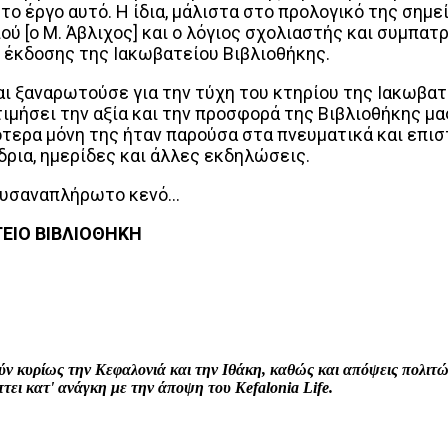
ο έργο αυτό. Η ίδια, μάλιστα στο προλογικό της σημεί
ριού [ο Μ. Άβλιχος] και ο λόγιος σχολιαστής και συμ
ς έκδοσης της Ιακωβατείου Βιβλιοθήκης.
αναρωτούσε για την τύχη του κτηρίου της Ιακωβατεί
τιμήσει την αξία και την προσφορά της Βιβλιοθήκης μας
ότερα μόνη της ήταν παρούσα στα πνευματικά και επι
ια, ημερίδες και άλλες εκδηλώσεις.
υσαναπλήρωτο κενό…
ΕΙΟ ΒΙΒΛΙΟΘΗΚΗ
interest
WhatsApp
Linkedin
Email
ρούν κυρίως την Κεφαλονιά και την Ιθάκη, καθώς και απόψεις πολι
ει κατ' ανάγκη με την άποψη του Kefalonia Life.