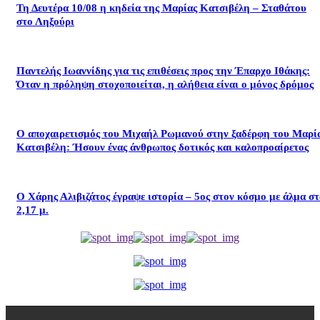
Τη Δευτέρα 10/08 η κηδεία της Μαρίας Κατσιβέλη – Σταθάτου
στο Ληξούρι
​Παντελής Ιωαννίδης για τις επιθέσεις προς την Έπαρχο Ιθάκης:
Όταν η πρόληψη στοχοποιείται, η αλήθεια είναι ο μόνος δρόμος
Ο αποχαιρετισμός του Μιχαήλ Ρωμανού στην ξαδέρφη του Μαρί
Κατσιβέλη: Ήσουν ένας άνθρωπος δοτικός και καλοπροαίρετος
Ο Χάρης Αλιβιζάτος έγραψε ιστορία – 5ος στον κόσμο με άλμα σ
2,17 μ.