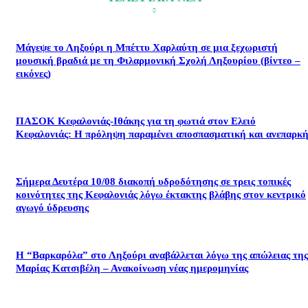
Μάγεψε το Ληξούρι η Μπέττυ Χαρλαύτη σε μια ξεχωριστή
μουσική βραδιά με τη Φιλαρμονική Σχολή Ληξουρίου (βίντεο –
εικόνες)
ΠΑΣΟΚ Κεφαλονιάς-Ιθάκης για τη φωτιά στον Ελειό
Κεφαλονιάς: Η πρόληψη παραμένει αποσπασματική και ανεπαρκή
Σήμερα Δευτέρα 10/08 διακοπή υδροδότησης σε τρεις τοπικές
κοινότητες της Κεφαλονιάς λόγω έκτακτης βλάβης στον κεντρικό
αγωγό ύδρευσης
Η “Βαρκαρόλα” στο Ληξούρι αναβάλλεται λόγω της απώλειας της
Μαρίας Κατσιβέλη – Ανακοίνωση νέας ημερομηνίας