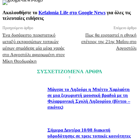
Ακολουθήστε το
Kefalonia Life στο Google News
για όλες τις
τελευταίες ειδήσεις
Προηγούμενο άρθρο
Επόμενο άρθρο
Ένα δυσάρεστο περιστατικό
Πως θα εορταστεί η εθνική
μεταξύ εκπροσώπων τοπικών
επέτειος της 21ης Μαΐου στο
μέσων σημάδεψε μία μέρα χαράς
Αργοστόλι
στο Αργοστόλι αφιερωμένη στον
Μίκη Θεοδωράκη
ΣΥΣΧΕΤΙΖΟΜΕΝΑ ΑΡΘΡΑ
Μάγεψε το Ληξούρι η Μπέττυ Χαρλαύτη
σε μια ξεχωριστή μουσική βραδιά με τη
Φιλαρμονική Σχολή Ληξουρίου (βίντεο –
εικόνες)
Σήμερα Δευτέρα 10/08 διακοπή
υδροδότησης σε τρεις τοπικές κοινότητες