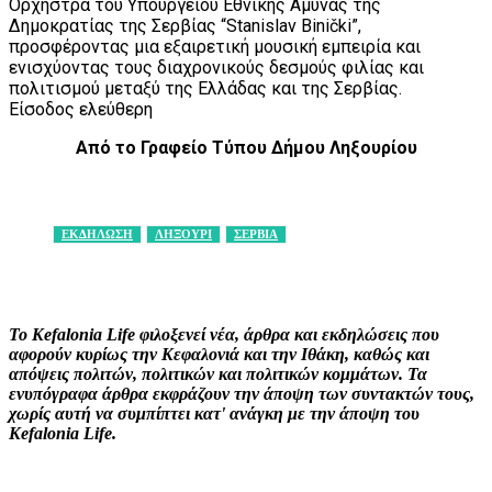
Ορχήστρα του Υπουργείου Εθνικής Άμυνας της
Δημοκρατίας της Σερβίας “Stanislav Binički”,
προσφέροντας μια εξαιρετική μουσική εμπειρία και
ενισχύοντας τους διαχρονικούς δεσμούς φιλίας και
πολιτισμού μεταξύ της Ελλάδας και της Σερβίας.
Είσοδος ελεύθερη
Από το Γραφείο Τύπου Δήμου Ληξουρίου
ΕΚΔΗΛΩΣΗ
ΛΗΞΟΥΡΙ
ΣΕΡΒΙΑ
Facebook
X
Pinterest
WhatsApp
Το Kefalonia Life φιλοξενεί νέα, άρθρα και εκδηλώσεις που
αφορούν κυρίως την Κεφαλονιά και την Ιθάκη, καθώς και
απόψεις πολιτών, πολιτικών και πολιτικών κομμάτων. Τα
ενυπόγραφα άρθρα εκφράζουν την άποψη των συντακτών τους,
χωρίς αυτή να συμπίπτει κατ' ανάγκη με την άποψη του
Kefalonia Life.