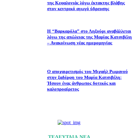
της Κεφαλονιάς λόγω έκτακτης βλάβης
στον κεντρικό αγωγό ύδρευσης
Η “Βαρκαρόλα” στο Ληξούρι αναβάλλεται
λόγω της απώλειας της Μαρίας Κατσιβέλη
– Ανακοίνωση νέας ημερομηνίας
Ο αποχαιρετισμός του Μιχαήλ Ρωμανού
στην ξαδέρφη του Μαρία Κατσιβέλη:
Ήσουν ένας άνθρωπος δοτικός και
καλοπροαίρετος
ΤΕΛΕΥΤΑΙΑ ΝΕΑ