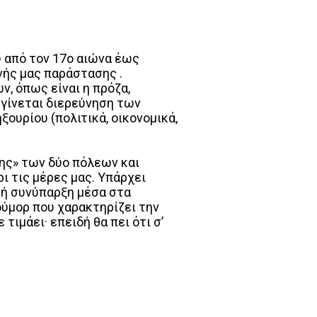
 από τον 17ο αιώνα έως
νής μας παράστασης .
, όπως είναι η πρόζα,
 γίνεται διερεύνηση των
υρίου (πολιτικά, οικονομικά,
χης» των δύο πόλεων και
ρι τις μέρες μας. Υπάρχει
ική συνύπαρξη μέσα στα
ούμορ που χαρακτηρίζει την
τιμάει· επειδή θα πει ότι σ’