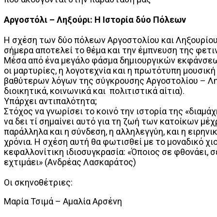
Αργοστόλι – Ληξούρι: Η Ιστορία δύο Πόλεων
Η σχέση των δύο πόλεων Αργοστολίου και Ληξουρίου
σήμερα αποτελεί το θέμα και την έμπνευση της φετι
Μέσα από ένα μεγάλο φάσμα δημιουργικών εκφάνσεων
οι μαρτυρίες, η λογοτεχνία και η πρωτότυπη μουσική
βαθύτερων λόγων της σύγκρουσης Αργοστολίου – Ληξο
διοικητικά, κοινωνικά και πολιτιστικά αίτια).
Υπάρχει αντιπαλότητα;
Στόχος να γνωρίσει το κοινό την ιστορία της «διαμά
να δει τί σημαίνει αυτό για τη ζωή των κατοίκων μέχ
παράλληλα και η σύνδεση, η αλληλεγγύη, και η ειρην
χρόνια. Η σχέση αυτή θα φωτισθεί με το μοναδικό χι
κεφαλλονίτικη ιδιοσυγκρασία: «Όποιος σε φθονάει, σε 
εχτιμάει» (Ανδρέας Λασκαράτος)
Οι σκηνοθέτριες:
Μαρία Τσιμά – Αμαλία Αρσένη