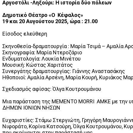
Αργοστόλι -Ληξούρι: Η ιστορία δύο πόλεων
Δημοτικό Θέατρο «Ο Κέφαλος»
19 και 20 Αυγούστου 2025, ώρα : 21.00
Είσοδος ελεύθερη
Σκηνοθεσία-δραματουργία : Μαρία Τσιμά – Αμαλία Αρ
Σκηνογραφία: Μαρία Ντεροζάριο
Ενδυματολογία: Λουκία Μινέτου
Μουσική: Κώστας Χαριτάτος
Συνεργάτης δραματουργίας: Γιάννης Αναστασάκης
Ηθοποιοί: Αμαλία Αρσένη, Μαρία Κουρή, Κυριάκος Μα
Σχεδιασμός αφίσας: Όλγα Κουτρουμάνου
Μια παράσταση της MEMENTO MORRI AMKE με την υ
ΔΗΜΩΝ ΙΟΝΙΩΝ ΝΗΣΩΝ
Ευχαριστίες: Στάμω Στεργιώτη, Γρηγόρη Μαυρογιάννη
Νιφοράτο, Κορίνα Κατσούρη, Όλγα Κουτρουμάνου, Κυρ
που ακούγονται στην παράστασή μας