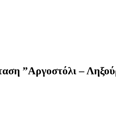
ταση ”Αργοστόλι – Ληξού