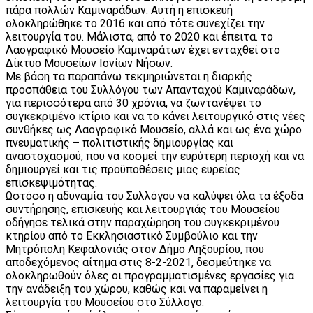
πάρα πολλών Καμιναράδων. Αυτή η επισκευή
ολοκληρώθηκε το 2016 και από τότε συνεχίζει την
λειτουργία του. Μάλιστα, από το 2020 και έπειτα. το
Λαογραφικό Μουσείο Καμιναράτων έχει ενταχθεί στο
Δίκτυο Μουσείων Ιονίων Νήσων.
Με βάση τα παραπάνω τεκμηριώνεται η διαρκής
προσπάθεια του Συλλόγου των Απανταχού Καμιναράδων,
για περισσότερα από 30 χρόνια, να ζωντανέψει το
συγκεκριμένο κτίριο και να το κάνει λειτουργικό στις νέες
συνθήκες ως Λαογραφικό Μουσείο, αλλά και ως ένα χώρο
πνευματικής – πολιτιστικής δημιουργίας και
αναστοχασμού, που να κοσμεί την ευρύτερη περιοχή και να
δημιουργεί και τις προϋποθέσεις μιας ευρείας
επισκεψιμότητας.
Ωστόσο η αδυναμία του Συλλόγου να καλύψει όλα τα έξοδα
συντήρησης, επισκευής και λειτουργιάς του Μουσείου
οδήγησε τελικά στην παραχώρηση του συγκεκριμένου
κτηρίου από το Εκκλησιαστικό Συμβούλιο και την
Μητρόπολη Κεφαλονιάς στον Δήμο Ληξουρίου, που
αποδεχόμενος αίτημα στις 8-2-2021, δεσμεύτηκε να
ολοκληρωθούν όλες οι προγραμματισμένες εργασίες για
την ανάδειξη του χώρου, καθώς και να παραμείνει η
λειτουργία του Μουσείου στο Σύλλογο.