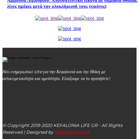
Αμμούσα Ληξουρίου: Απογοητευτική εικόνα με σημάδια φθοράς
λίγες ημέρες μετά την ολοκλήρωσή τους (εικόνες)
Νέο ενημερωτικό site για την Κεφαλονιά και την Ιθάκη με
αντικειμενικότητα και αμεσότητα. Ελπίζουμε να το αγαπήσετε!
kefalonialife24@gmail.com
Αργοστόλι, Κεφαλονιά, ΤΚ 28100
© Copyright 2019-2020 KEFALONIA LIFE GR - All Rights
Reserved | Designed by
MySystemLand