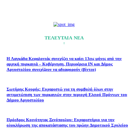
ΤΕΛΕΥΤΑΙΑ ΝΕΑ
Η Λαγκάδα Κεφαλονιάς συνεχίζει να καίει 13εις μήνες από την
αρχική πυρκαγιά – Κυβέρνηση, Περιφέρεια ΙΝ και Δήμος
Αργοστολίου συνεχίζουν να αδιαφορούν (βίντεο)
Σωτήρης Κουρής: Ευχαριστώ για τη συμβολή όλων στην
αντιμετώπιση των πυρκαγιών στην περιοχή Ελειού Πρόννων του
Δήμου Αργοστολίου
Πρόεδρος Κοινότητας Ξενόπουλου: Ευχαριστήριο για την
ολοκλήρωση της αποκατάστασης του πρώην Δημοτικού Σχολείου