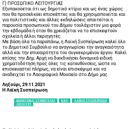
Γ) ΠΡΟΣΩΠΙΚΟ ΛΕΙΤΟΥΡΓΙΑΣ
Εξυπακούεται ότι ως δημοτικό κτίριο και ως ένας χώρος
που θα προσελκύει επισκέπτες και θα χρησιμοποιείται και
για πολιτιστικές και άλλες εκδηλώσεις απαιτείται η
παρουσία προσωπικού του Δήμου τουλάχιστον μια φορά
την εβδομάδα ή όταν θα χρειάζεται να το επισκεφτούν
σχολεία ή άλλοι περιηγητές.
Με βάση όλα τα παραπάνω, η Λαϊκή Συσπείρωση καλεί όλο
το Δημοτικό Συμβούλιο να αναγνωρίσει την αναγκαιότητα
αλλά και την επικαιρότητα του συγκεκριμένου έργου. Καλεί
επίσης την Δημ. Αρχή να διεκδικήσει δυναμικά ειδική
χρηματοδότηση προς όλες τις κατευθύνσεις, ώστε να
επισκευαστεί πλήρως, να είναι επισκέψιμο και να
αναδειχτεί το Λαογραφικό Μουσείο στο Δήμο μας.
Ληξούρι, 29.11.2021
Η Λαϊκή Συσπείρωση
ΔΗΜΟΤΙΚΟ ΣΥΜΒΟΥΛΙΟ
ΚΚΕ
ΛΑΪΚΗ ΣΥΣΠΕΙΡΩΣΗ
ΛΗΞΟΥΡΙ
Facebook
X
Pinterest
WhatsApp