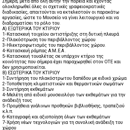
Σήμερα, μετά από όλη αυτήν την πορεία και έχοντας
ολοκληρωθεί όλες οι σχετικές γραφειοκρατικές
διαδικασίες, απαιτούνται να εκτελεστούν οι παρακάτω
εργασίες, ώστε το Μουσείο να γίνει λειτουργικό και να
διαδραματίσει το ρόλο του.
Α) ΕΞΩΤΕΡΙΚΑ ΤΟΥ ΚΤΙΡΙΟΥ
1-Κατασκευή τοιχείου αντιστήριξης στη δυτική πλευρά
2-Πλακόστρωση του περιβάλλοντος χώρου
3-Ηλεκτροφωτισμός του περιβάλλοντος χώρου.
4-Κατασκευή ράμπας Α.Μ..Ε.Α .
5-Κατασκευή τουαλέτας σε υπάρχον κτήριο της
κοινότητας που σήμερα έχει παραχωρηθεί στον ΟΤΕ και
δεν χρησιμοποιείται.
Β) ΕΣΩΤΕΡΙΚΑ ΤΟΥ ΚΤΙΡΙΟΥ
1-Συντήρηση του πλακόστρωτου δαπέδου με ειδικό χρώμα
2-Τοποθετηση κλιματιστικών και θερμαντικών σωμάτων
3-Συντήρηση εκθεμάτων
4-Μελέτη από ειδικό μουσειολόγο των εκθεμάτων για την
ανάδειξή τους
5-Προμήθεια γυάλινων προθηκών βιβλιοθήκης, τραπεζιού
κ.λ.π.
6-Καταγραφή και αξιοποίηση όλων των εκθεμάτων
7-Χρήση νέων τεχνολογιών για τη συνολική ανάδειξη του
χώρου