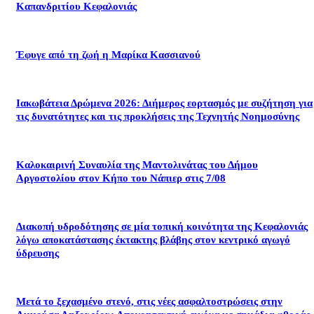
Καπανδριτίου Κεφαλονιάς
Έφυγε από τη ζωή η Μαρίκα Κασσιανού
Ιακωβάτεια Δρώμενα 2026: Διήμερος εορτασμός με συζήτηση για
τις δυνατότητες και τις προκλήσεις της Τεχνητής Νοημοσύνης
Καλοκαιρινή Συναυλία της Μαντολινάτας του Δήμου
Αργοστολίου στον Κήπο του Νάπιερ στις 7/08
Διακοπή υδροδότησης σε μία τοπική κοινότητα της Κεφαλονιάς
λόγω αποκατάστασης έκτακτης βλάβης στον κεντρικό αγωγό
ύδρευσης
Μετά το ξεχασμένο στενό, στις νέες ασφαλτοστρώσεις στην