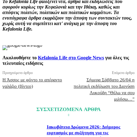
Το Kefalonia Life φιλοξενεί νέα, άρθρα και εκδηλώσεις που
αφορούν κυρίως την Κεφαλονιά και την Ιθάκη, καθώς και
απόψεις πολιτών, πολιτικών και πολιτικών κομμάτων. Τα
ενυπόγραφα άρθρα εκφράζουν την άποψη των συντακτών τους,
χωρίς αυτή να συμπίπτει κατ' ανάγκη με την άποψη του
Kefalonia Life.
Ακολουθήστε το
Kefalonia Life στο Google News
για όλες τις
τελευταίες ειδήσεις
Προηγούμενο άρθρο
Επόμενο άρθρο
Η Άσσος με φόντο το απέραντο
Σήμερα Σάββατο 26/04 η
γαλάζιο (βίντεο)
πολιτική εκδήλωση του Διονύση
Λυκούδη “Θέλω να σου
μιλήσω…”
ΣΥΣΧΕΤΙΖΟΜΕΝΑ ΑΡΘΡΑ
Ιακωβάτεια Δρώμενα 2026: Διήμερος
εορτασμός με συζήτηση για τις