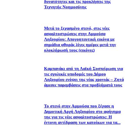
δυνατότητες και τις προκλήσεις της
Τεχνητής Νοημοσύνης
Μετά το ξεχασμένο στενό, στις νέες
ασφαλτοστρώσεις στην Αμμούσα
Ληξουρίου: Απογοητευτική εικόνα με
σημάδια φθοράς λίγες ημέρες μετά την
ολοκλήρωσή τους (εικόνες)
Καμπανάκι από τη Λαϊκή Συσπείρωση για
τις σχολικές υποδομές του Δήμου
Ληξουρίου ενόψει της νέας χρονιάς – Ζητά
άμεσες παρεμβάσεις στα προβλήματά τους
Το στενό στην Αμμούσα που ξέχασε η
Δημοτική Αρχή Ληξουρίου στο αφήγημα
της για τις νέες ασφαλτοστρώσεις: Η
έντονη αντίδραση των κατοίκων για τα...