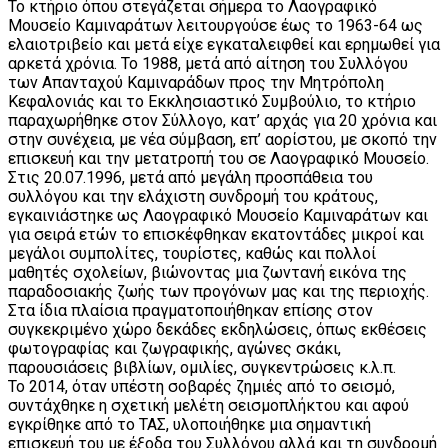
Το κτήριο όπου στεγάζεται σήμερα το Λαογραφικό
Μουσείο Καμιναράτων λειτουργούσε έως το 1963-64 ως
ελαιοτριβείο και μετά είχε εγκαταλειφθεί και ερημωθεί για
αρκετά χρόνια. Το 1988, μετά από αίτηση του Συλλόγου
των Απανταχού Καμιναράδων προς την Μητρόπολη
Κεφαλονιάς και το Εκκλησιαστικό Συμβούλιο, το κτήριο
παραχωρήθηκε στον Σύλλογο, κατ’ αρχάς για 20 χρόνια και
στην συνέχεια, με νέα σύμβαση, επ’ αορίστου, με σκοπό την
επισκευή και την μετατροπή του σε Λαογραφικό Μουσείο.
Στις 20.07.1996, μετά από μεγάλη προσπάθεια του
συλλόγου και την ελάχιστη συνδρομή του κράτους,
εγκαινιάστηκε ως Λαογραφικό Μουσείο Καμιναράτων και
για σειρά ετών το επισκέφθηκαν εκατοντάδες μικροί και
μεγάλοι συμπολίτες, τουρίστες, καθώς και πολλοί
μαθητές σχολείων, βιώνοντας μια ζωντανή εικόνα της
παραδοσιακής ζωής των προγόνων μας και της περιοχής.
Στα ίδια πλαίσια πραγματοποιήθηκαν επίσης στον
συγκεκριμένο χώρο δεκάδες εκδηλώσεις, όπως εκθέσεις
φωτογραφίας και ζωγραφικής, αγώνες σκάκι,
παρουσιάσεις βιβλίων, ομιλίες, συγκεντρώσεις κ.λ.π.
Το 2014, όταν υπέστη σοβαρές ζημιές από το σεισμό,
συντάχθηκε η σχετική μελέτη σεισμοπλήκτου και αφού
εγκρίθηκε από το ΤΑΣ, υλοποιήθηκε μια σημαντική
επισκευή του με έξοδα του Συλλόγου αλλά και τη συνδρομή