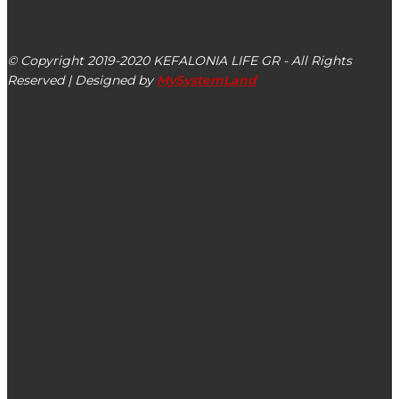
Αργοστόλι, Κεφαλονιά, ΤΚ 28100
© Copyright 2019-2020 KEFALONIA LIFE GR - All Rights
Reserved | Designed by
MySystemLand
ΕΙΔΗΣΕΙΣ
Διαδικτυακή ομιλία από το Τμήμα Τουρισμού του Ιονίου
Πανεπιστημίου με την Άντζελα Γκερέκου, Πρόεδρο του
ΕΟΤ
Τόπος έλξης επισκεπτών η “τέχνη της παραλίας” του
Πόρου Κεφαλονιάς (εικόνες)