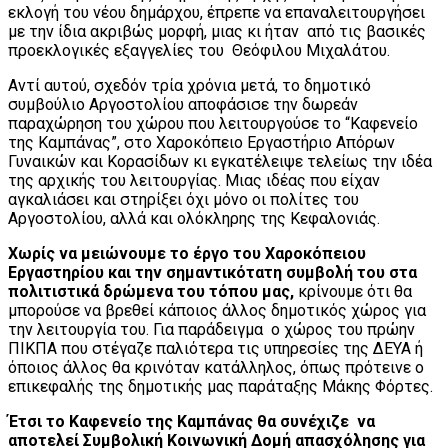
εκλογή του νέου δημάρχου, έπρεπε να επαναλειτουργήσει
με την ίδια ακριβώς μορφή, μιας κι ήταν από τις βασικές
προεκλογικές εξαγγελίες του Θεόφιλου Μιχαλάτου.
Αντί αυτού, σχεδόν τρία χρόνια μετά, το δημοτικό
συμβούλιο Αργοστολίου αποφάσισε την δωρεάν
παραχώρηση του χώρου που λειτουργούσε το “Καφενείο
της Καμπάνας”, στο Χαροκόπειο Εργαστήριο Απόρων
Γυναικών και Κορασίδων κι εγκατέλειψε τελείως την ιδέα
της αρχικής του λειτουργίας. Μιας ιδέας που είχαν
αγκαλιάσει και στηρίξει όχι μόνο οι πολίτες του
Αργοστολίου, αλλά και ολόκληρης της Κεφαλονιάς.
Χωρίς να μειώνουμε το έργο του Χαροκόπειου
Εργαστηρίου και την σημαντικότατη συμβολή του στα
πολιτιστικά δρώμενα του τόπου μας,
κρίνουμε ότι θα
μπορούσε να βρεθεί κάποιος άλλος δημοτικός χώρος για
την λειτουργία του. Για παράδειγμα ο χώρος του πρώην
ΠΙΚΠΑ που στέγαζε παλιότερα τις υπηρεσίες της ΔΕΥΑ ή
όποιος άλλος θα κρινόταν κατάλληλος, όπως πρότεινε ο
επικεφαλής της δημοτικής μας παράταξης Μάκης Φόρτες.
Έτσι το Καφενείο της Καμπάνας θα συνέχιζε να
αποτελεί Συμβολική Κοινωνική Δομή απασχόλησης για