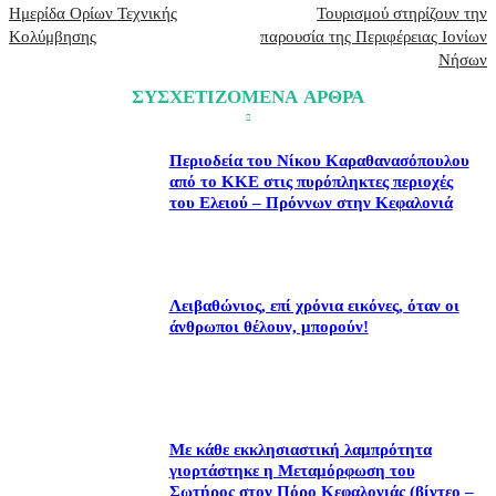
Ημερίδα Ορίων Τεχνικής
Τουρισμού στηρίζουν την
Κολύμβησης
παρουσία της Περιφέρειας Ιονίων
Νήσων
ΣΥΣΧΕΤΙΖΟΜΕΝΑ ΑΡΘΡΑ
Περιοδεία του Νίκου Καραθανασόπουλου
από το ΚΚΕ στις πυρόπληκτες περιοχές
του Ελειού – Πρόννων στην Κεφαλονιά
Λειβαθώνιος, επί χρόνια εικόνες, όταν οι
άνθρωποι θέλουν, μπορούν!
Με κάθε εκκλησιαστική λαμπρότητα
γιορτάστηκε η Μεταμόρφωση του
Σωτήρος στον Πόρο Κεφαλονιάς (βίντεο –