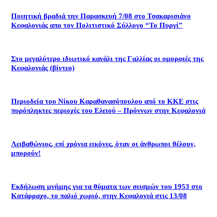
Ποιητική βραδιά την Παρασκευή 7/08 στο Τσακαρισιάνο
Κεφαλονιάς απο τον Πολιτιστικό Σύλλογο “Το Πυργί”
Στο μεγαλύτερο ιδιωτικό κανάλι της Γαλλίας οι ομορφιές της
Κεφαλονιάς (βίντεο)
Περιοδεία του Νίκου Καραθανασόπουλου από το ΚΚΕ στις
πυρόπληκτες περιοχές του Ελειού – Πρόννων στην Κεφαλονιά
Λειβαθώνιος, επί χρόνια εικόνες, όταν οι άνθρωποι θέλουν,
μπορούν!
Εκδήλωση μνήμης για τα θύματα των σεισμών του 1953 στο
Κατάρραχο, το παλιό χωριό, στην Κεφαλονιά στις 13/08