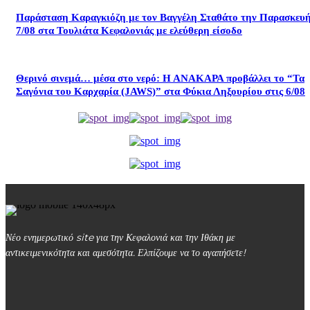
Παράσταση Καραγκιόζη με τον Βαγγέλη Σταθάτο την Παρασκευ
7/08 στα Τουλιάτα Κεφαλονιάς με ελεύθερη είσοδο
Θερινό σινεμά… μέσα στο νερό: Η ΑΝΑΚΑΡΑ προβάλλει το “Τα
Σαγόνια του Καρχαρία (JAWS)” στα Φύκια Ληξουρίου στις 6/08
Νέο ενημερωτικό site για την Κεφαλονιά και την Ιθάκη με
αντικειμενικότητα και αμεσότητα. Ελπίζουμε να το αγαπήσετε!
kefalonialife24@gmail.com