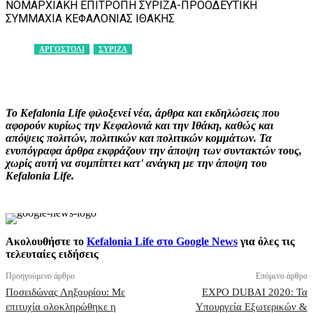
ΝΟΜΑΡΧΙΑΚΗ ΕΠΙΤΡΟΠΗ ΣΥΡΙΖΑ-ΠΡΟΟΔΕΥΤΙΚΗ
ΣΥΜΜΑΧΙΑ ΚΕΦΑΛΟΝΙΑΣ ΙΘΑΚΗΣ
ΑΡΓΟΣΤΟΛΙ
ΣΥΡΙΖΑ
Facebook
X
Pinterest
WhatsApp
Το Kefalonia Life φιλοξενεί νέα, άρθρα και εκδηλώσεις που
αφορούν κυρίως την Κεφαλονιά και την Ιθάκη, καθώς και
απόψεις πολιτών, πολιτικών και πολιτικών κομμάτων. Τα
ενυπόγραφα άρθρα εκφράζουν την άποψη των συντακτών τους,
χωρίς αυτή να συμπίπτει κατ' ανάγκη με την άποψη του
Kefalonia Life.
Ακολουθήστε το
Kefalonia Life στο Google News
για όλες τις
τελευταίες ειδήσεις
Προηγούμενο άρθρο
Επόμενο άρθρο
Ποσειδώνας Ληξουρίου: Με
EXPO DUBAI 2020: Τα
επιτυχία ολοκληρώθηκε η
Υπουργεία Εξωτερικών &