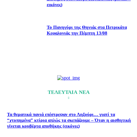
εικόνες)
Το Πανηγύρι της Θηνιάς στα Πετρικάτα
Κεφαλονιάς την Πέμπτη 13/08
ΤΕΛΕΥΤΑΙΑ ΝΕΑ
Τα θεματικά πανιά επέστρεψαν στο Ληξούρι… γιατί τα
“χτυπημένα” κτίρια απλώς τα σκεπάζουμε – Όταν η αισθητική
γίνεται κουβέρτα αποθήκης (εικόνες)