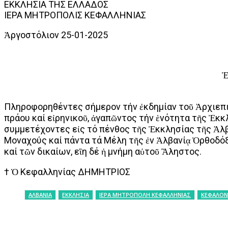
ΕΚΚΛΗΣΙΑ ΤΗΣ ΕΛΛΑΔΟΣ
ΙΕΡΑ ΜΗΤΡΟΠΟΛΙΣ ΚΕΦΑΛΛΗΝΙΑΣ
Ἀργοστόλιον 25-01-2025
Ἐ
Πληροφορηθέντες σήμερον τήν ἐκδημίαν τοῦ Ἀρχιεπ
πράου καί εἰρηνικοῦ, ἀγαπῶντος τήν ἑνότητα τῆς Ἐκκ
συμμετέχοντες εἰς τό πένθος τῆς Ἐκκλησίας τῆς Ἀλβ
Μοναχούς καί πάντα τά Μέλη τῆς ἐν Ἀλβανίᾳ Ὀρθοδόξ
καί τῶν δικαίων, εἲη δέ ἡ μνήμη αὐτοῦ Ἂληστος.
† Ὁ Κεφαλληνίας ΔΗΜΗΤΡΙΟΣ
ΑΛΒΑΝΙΑ
ΕΚΚΛΗΣΙΑ
ΙΕΡΑ ΜΗΤΡΟΠΟΛΗ ΚΕΦΑΛΛΗΝΙΑΣ
ΚΕΦΑΛΟΝ
ΚΟΙΝΟΠΟΙΗΣΗ
Facebook
X
P