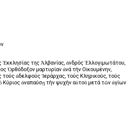
ων
 Ἐκκλησίας τῆς Ἀλβανίας, ἀνδρός Ἐλλογιμωτάτου,
τος Ὀρθόδοξον μαρτυρίαν ἀνά τήν Οἰκουμένην,
 τούς ἀδελφούς Ἱεράρχας, τούς Κληρικούς, τούς
ὁ Κύριος ἀναπαύσῃ τήν ψυχήν αὐτοῦ μετά τῶν ἁγίων
Print
Tumblr
VK
Viber