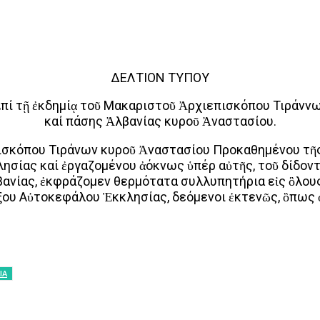
ΔΕΛΤΙΟΝ ΤΥΠΟΥ
πί τῇ ἐκδημίᾳ τοῦ Μακαριστοῦ Ἀρχιεπισκόπου Τιράνν
καί πάσης Ἀλβανίας κυροῦ Ἀναστασίου.
ισκόπου Τιράνων κυροῦ Ἀναστασίου Προκαθημένου τῆς
λησίας καί ἐργαζομένου ἀόκνως ὑπέρ αὐτῆς, τοῦ δίδον
ανίας, ἐκφράζομεν θερμότατα συλλυπητήρια εἰς ὃλους
ου Αὐτοκεφάλου Ἐκκλησίας, δεόμενοι ἐκτενῶς, ὃπως 
ΙΑ
interest
WhatsApp
Linkedin
Email