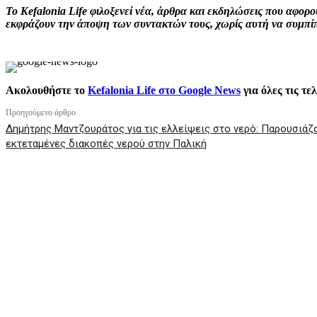
Το Kefalonia Life φιλοξενεί νέα, άρθρα και εκδηλώσεις που αφο
εκφράζουν την άποψη των συντακτών τους, χωρίς αυτή να συμπίπτ
Ακολουθήστε το
Kefalonia Life στο Google News
για όλες τις τε
Προηγούμενο άρθρο
Δημήτρης Μαντζουράτος για τις ελλείψεις στο νερό: Παρουσιάζ
εκτεταμένες διακοπές νερού στην Παλική