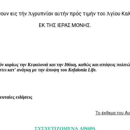
ουν εἰς τήν Ἀγρυπνίαν αὐτήν πρός τιμήν τοῦ Ἁγίου Κα
ΕΚ ΤΗΣ ΙΕΡΑΣ ΜΟΝΗΣ.
interest
WhatsApp
Linkedin
Email
ρούν κυρίως την Κεφαλονιά και την Ιθάκη, καθώς και απόψεις πολι
ει κατ' ανάγκη με την άποψη του Kefalonia Life.
λευταίες ειδήσεις
Το έκθεμα του Αυ
ΣΥΣΧΕΤΙΖΟΜΕΝΑ ΑΡΘΡΑ