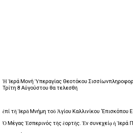
Ἡ Ἱερά Μονή Ὑπεραγίας Θεοτόκου Σισσίωνπληροφορεῖ
Τρίτη 8 Αύγούστου θα τελεσθῆ
ἐπί τῆ Ἱερᾶ Μνήμη τοῦ Ἁγίου Καλλινίκου ‘Επισκόπου
Ὁ Μέγας Ἐσπερινός τῆς ἑορτῆς. Ἐν συνεχείᾳ ἡ Ἱερά 