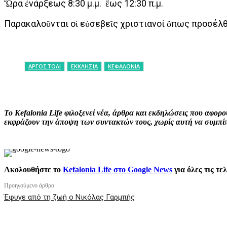
Ὥρα ἐνάρξεως 8:30 μ.μ. ἕως 12:30 π.μ.
Παρακαλοῦνται οἱ εὐσεβεῖς χριστιανοί ὅπως προσέλθ
ΑΡΓΟΣΤΟΛΙ
ΕΚΚΛΗΣΙΑ
ΚΕΦΑΛΟΝΙΑ
ΚΟΙΝΟΠΟΙΗΣΗ
Facebook
X
P
Το Kefalonia Life φιλοξενεί νέα, άρθρα και εκδηλώσεις που αφο
εκφράζουν την άποψη των συντακτών τους, χωρίς αυτή να συμπίπτ
Ακολουθήστε το
Kefalonia Life στο Google News
για όλες τις τε
Προηγούμενο άρθρο
Έφυγε από τη ζωή ο Νικόλας Γαρμπής