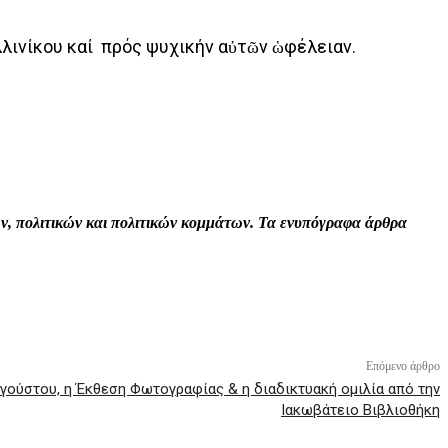
λλινίκου καί πρός ψυχικήν αὐτῶν ὡφέλειαν.
Print
Tumblr
VK
Viber
τών, πολιτικών και πολιτικών κομμάτων. Τα ενυπόγραφα άρθρα
Επόμενο άρθρο
γούστου, η Έκθεση Φωτογραφίας & η διαδικτυακή ομιλία από την
Ιακωβάτειο Βιβλιοθήκη