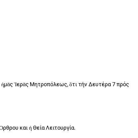
ἡμᾶς Ἱερᾶς Μητροπόλεως, ὃτι τήν Δευτέρα 7 πρός
ρθρου και ἡ Θεία Λειτουργία.