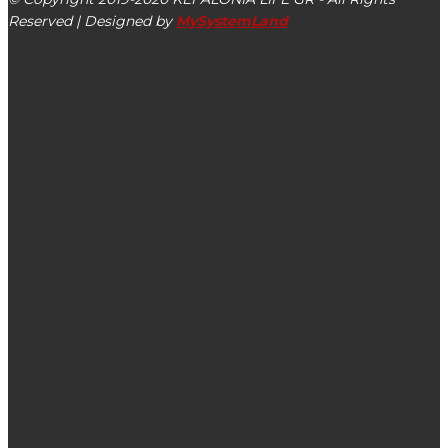
Reserved | Designed by
MySystemLand
ΕΙΔΗΣΕΙΣ
Το κρουαζιερόπλοιο SEVEN SEAS GRANDEUR ήταν η
πρώτη άφιξη στην Κεφαλονιά για το 2025 (βίντεο –
εικόνες)
Εκπτώσεις σε ακτοπλοϊκά & αεροπορικά εισιτήρια για τη
μετάβαση αναπληρωτών εκπαιδευτικών στην περιοχή
τοποθέτησής τους
Πως θα τιμήσει φέτος το Ληξούρι τον Άγιο Παναγή Μπασιά
από 5 έως και 7/06