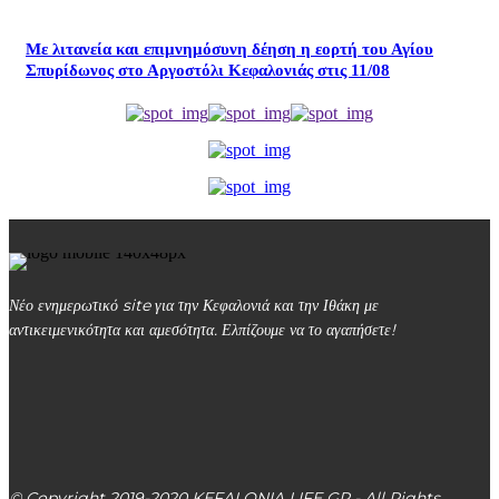
Με λιτανεία και επιμνημόσυνη δέηση η εορτή του Αγίου
Σπυρίδωνος στο Αργοστόλι Κεφαλονιάς στις 11/08
Νέο ενημερωτικό site για την Κεφαλονιά και την Ιθάκη με
αντικειμενικότητα και αμεσότητα. Ελπίζουμε να το αγαπήσετε!
kefalonialife24@gmail.com
Αργοστόλι, Κεφαλονιά, ΤΚ 28100
© Copyright 2019-2020 KEFALONIA LIFE GR - All Rights