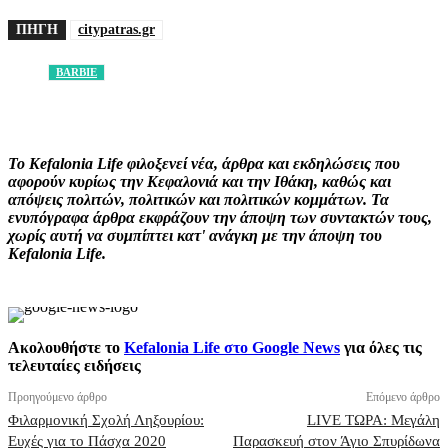
ΠΗΓΗ
citypatras.gr
BARBIE
Facebook
X
Pinterest
WhatsApp
Το Kefalonia Life φιλοξενεί νέα, άρθρα και εκδηλώσεις που
αφορούν κυρίως την Κεφαλονιά και την Ιθάκη, καθώς και
απόψεις πολιτών, πολιτικών και πολιτικών κομμάτων. Τα
ενυπόγραφα άρθρα εκφράζουν την άποψη των συντακτών τους,
χωρίς αυτή να συμπίπτει κατ' ανάγκη με την άποψη του
Kefalonia Life.
Ακολουθήστε το
Kefalonia Life στο Google News
για όλες τις
τελευταίες ειδήσεις
Προηγούμενο άρθρο
Επόμενο άρθρο
Φιλαρμονική Σχολή Ληξουρίου:
LIVE ΤΩΡΑ: Μεγάλη
Ευχές για το Πάσχα 2020
Παρασκευή στον Άγιο Σπυρίδωνα