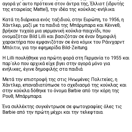
αγορά γι’ αυτο πρότεινε στον άντρα της, Έλλιοτ (ιδρυτής
της εταιρείας Mattel), την ιδέα της κούκλας-ενήλικα.
Κατά τη διάρκεια ενός ταξιδιού, στην Ευρώπη, το 1956, η
Χάντλερ, μαζί με τα παιδιά της Μπάρμπαρα και Κέννεθ,
βρήκαν τυχαία μια γερμανική κούκλα-παιχνίδι, που
ονομαζόταν Bild Lilli και βασιζόταν σε έναν δημοφιλή
χαρακτήρα που εμφανιζόταν σε ένα κόμικ του Ράινχαρντ
Μπόιτιν, για την εφημερίδα Bild-Zeitung.
Η Lilli πουλήθηκε για πρώτη φορά στη Γερμανία το 1955 και
παρ΄ολο που αρχικά είχε βγει στην αγορά μόνο για
ενήλικες, έγινε δημοφιλής στα παιδιά.
Μετά την επιστροφή της στις Ηνωμένες Πολιτείες, η
Χάντλερ, επαναδιατύπωσε το σχεδιασμό της κούκλας και
στην κούκλα δόθηκε το όνομα Barbie από την κόρη της
Ρουθ, Μπάρμπαρα.
Ένα συλλέκτης συγκέντρωσε σε φωτογραφίες όλες τις
Barbie από την πρώτη μέχρι και την τελεφταια.