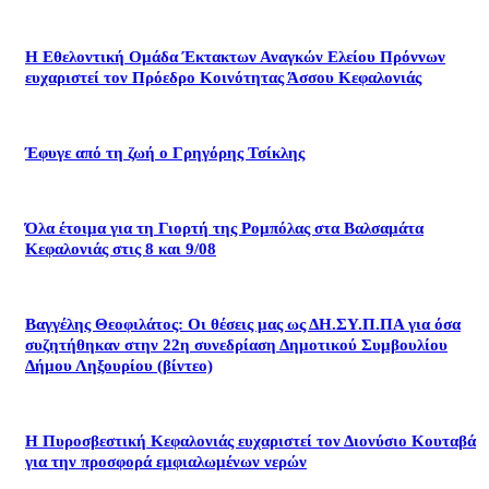
Η Εθελοντική Ομάδα Έκτακτων Αναγκών Ελείου Πρόννων
ευχαριστεί τον Πρόεδρο Κοινότητας Άσσου Κεφαλονιάς
Έφυγε από τη ζωή ο Γρηγόρης Τσίκλης
Όλα έτοιμα για τη Γιορτή της Ρομπόλας στα Βαλσαμάτα
Κεφαλονιάς στις 8 και 9/08
Βαγγέλης Θεοφιλάτος: Οι θέσεις μας ως ΔΗ.ΣΥ.Π.ΠΑ για όσα
συζητήθηκαν στην 22η συνεδρίαση Δημοτικού Συμβουλίου
Δήμου Ληξουρίου (βίντεο)
Η Πυροσβεστική Κεφαλονιάς ευχαριστεί τον Διονύσιο Κουταβά
για την προσφορά εμφιαλωμένων νερών