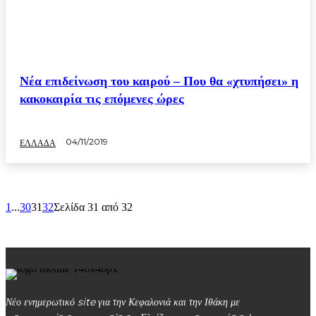
Νέα επιδείνωση του καιρού – Που θα «χτυπήσει» η
κακοκαιρία τις επόμενες ώρες
04/11/2019
ΕΛΛΑΔΑ
1
...
30
31
32
Σελίδα 31 από 32
Νέο ενημερωτικό site για την Κεφαλονιά και την Ιθάκη με