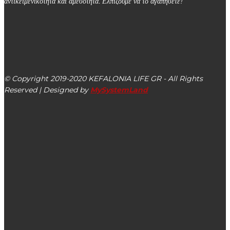
αντικειμενικότητα και αμεσότητα. Ελπίζουμε να το αγαπήσετε!
kefalonialife24@gmail.com
Αργοστόλι, Κεφαλονιά, ΤΚ 28100
© Copyright 2019-2020 KEFALONIA LIFE GR - All Rights
Reserved | Designed by
MySystemLand
ΕΙΔΗΣΕΙΣ
Αναρτήθηκε η 4η πρόσκληση σε διαγωνισμό για μεταφορά
μαθητών
Δήμος Αργοστολίου: Αιτήσεις προσωπικού για τον
καθαρισμό σχολικών μονάδων (διδακτικό έτος 2022-