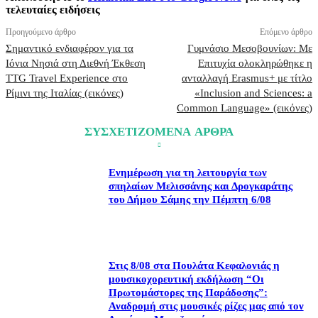
τελευταίες ειδήσεις
Προηγούμενο άρθρο
Επόμενο άρθρο
Σημαντικό ενδιαφέρον για τα
Γυμνάσιο Μεσοβουνίων: Με
Ιόνια Νησιά στη Διεθνή Έκθεση
Επιτυχία ολοκληρώθηκε η
TTG Travel Experience στο
ανταλλαγή Erasmus+ με τίτλο
Ρίμινι της Ιταλίας (εικόνες)
«Inclusion and Sciences: a
Common Language» (εικόνες)
ΣΥΣΧΕΤΙΖΟΜΕΝΑ ΑΡΘΡΑ
Ενημέρωση για τη λειτουργία των
σπηλαίων Μελισσάνης και Δρογκαράτης
του Δήμου Σάμης την Πέμπτη 6/08
Στις 8/08 στα Πουλάτα Κεφαλονιάς η
μουσικοχορευτική εκδήλωση “Οι
Πρωτομάστορες της Παράδοσης”:
Αναδρομή στις μουσικές ρίζες μας από τον