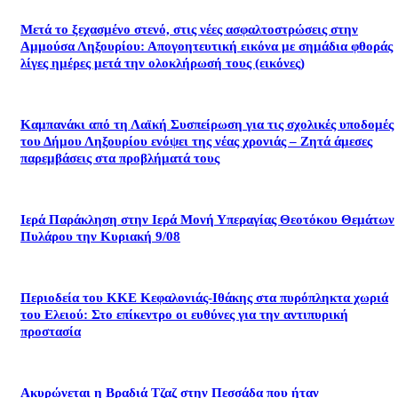
Μετά το ξεχασμένο στενό, στις νέες ασφαλτοστρώσεις στην
Αμμούσα Ληξουρίου: Απογοητευτική εικόνα με σημάδια φθοράς
λίγες ημέρες μετά την ολοκλήρωσή τους (εικόνες)
Καμπανάκι από τη Λαϊκή Συσπείρωση για τις σχολικές υποδομές
του Δήμου Ληξουρίου ενόψει της νέας χρονιάς – Ζητά άμεσες
παρεμβάσεις στα προβλήματά τους
Ιερά Παράκληση στην Ιερά Μονή Υπεραγίας Θεοτόκου Θεμάτων
Πυλάρου την Κυριακή 9/08
Περιοδεία του ΚΚΕ Κεφαλονιάς-Ιθάκης στα πυρόπληκτα χωριά
του Ελειού: Στο επίκεντρο οι ευθύνες για την αντιπυρική
προστασία
Ακυρώνεται η Βραδιά Τζαζ στην Πεσσάδα που ήταν