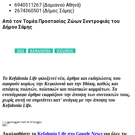
6940511267 (Δαμιανού Αθηνά)
2674360501 (Δήμος Σάμης)
Από τον Τομέα Προστασίας Ζώων Συντροφιάς του
Δήμου Σάμης
ΖΩΑ
ΚΕΦΑΛΟΝΙΑ
ΠΥΛΑΡΟΣ
Facebook
X
Pinterest
WhatsApp
Το Kefalonia Life φιλοξενεί νέα, άρθρα και εκδηλώσεις που
αφορούν κυρίως την Κεφαλονιά και την Ιθάκη, καθώς και
απόψεις πολιτών, πολιτικών και πολιτικών κομμάτων. Τα
ενυπόγραφα άρθρα εκφράζουν την άποψη των συντακτών τους,
χωρίς αυτή να συμπίπτει κατ' ανάγκη με την άποψη του
Kefalonia Life.
Ακολουθήστε το
Kefalonia Life στο Google News
για όλες τις