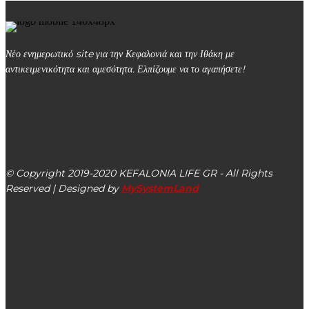
Νέο ενημερωτικό site για την Κεφαλονιά και την Ιθάκη με
αντικειμενικότητα και αμεσότητα. Ελπίζουμε να το αγαπήσετε!
kefalonialife24@gmail.com
Αργοστόλι, Κεφαλονιά, ΤΚ 28100
© Copyright 2019-2020 KEFALONIA LIFE GR - All Rights
Reserved | Designed by
MySystemLand
ΕΙΔΗΣΕΙΣ
Στην έναρξη της νέας σχολικής χρονιάς η Ρόδη Κράτσα
επισκέφθηκε το Σχολικό Κέντρο Κυνοπιαστών