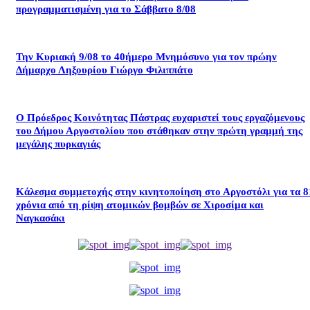
προγραμματισμένη για το Σάββατο 8/08
Την Κυριακή 9/08 το 40ήμερο Μνημόσυνο για τον πρώην
Δήμαρχο Ληξουρίου Γιώργο Φιλιππάτο
Ο Πρόεδρος Κοινότητας Πάστρας ευχαριστεί τους εργαζόμενους
του Δήμου Αργοστολίου που στάθηκαν στην πρώτη γραμμή της
μεγάλης πυρκαγιάς
Κάλεσμα συμμετοχής στην κινητοποίηση στο Αργοστόλι για τα 8
χρόνια από τη ρίψη ατομικών βομβών σε Χιροσίμα και
Ναγκασάκι