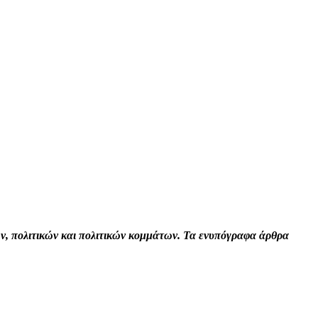
Print
Tumblr
VK
Viber
τών, πολιτικών και πολιτικών κομμάτων. Τα ενυπόγραφα άρθρα