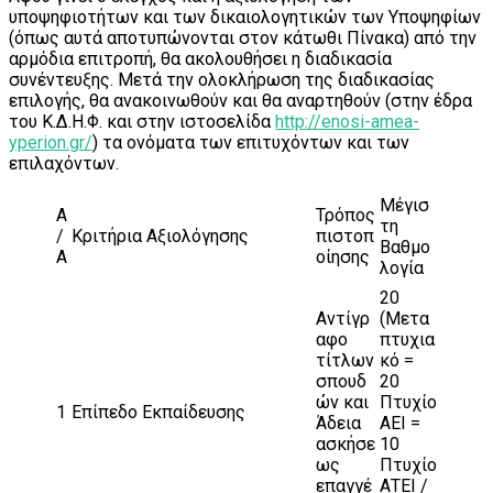
υποψηφιοτήτων και των δικαιολογητικών των Υποψηφίων
(όπως αυτά αποτυπώνονται στον κάτωθι Πίνακα) από την
αρμόδια επιτροπή, θα ακολουθήσει η διαδικασία
συνέντευξης. Μετά την ολοκλήρωση της διαδικασίας
επιλογής, θα ανακοινωθούν και θα αναρτηθούν (στην έδρα
του Κ.Δ.Η.Φ. και στην ιστοσελίδα
http://enosi-amea-
yperion.gr/
) τα ονόματα των επιτυχόντων και των
επιλαχόντων.
Μέγισ
Α
Τρόπος
τη
/
Κριτήρια Αξιολόγησης
πιστοπ
Βαθμο
Α
οίησης
λογία
20
Αντίγρ
(Μετα
αφο
πτυχια
τίτλων
κό =
σπουδ
20
ών και
Πτυχίο
1
Επίπεδο Εκπαίδευσης
Άδεια
ΑΕΙ =
ασκήσε
10
ως
Πτυχίο
επαγγέ
ΑΤΕΙ /