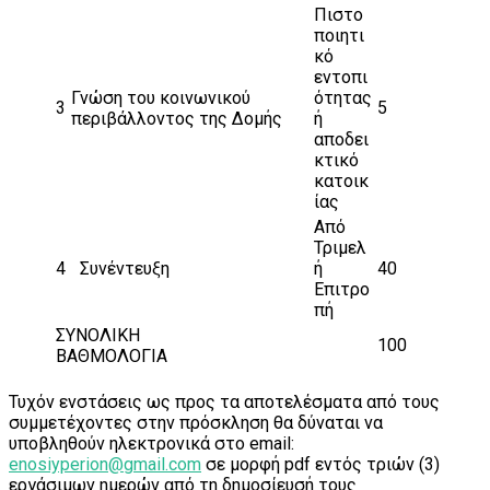
Πιστο
ποιητι
κό
εντοπι
Γνώση του κοινωνικού
ότητας
3
5
περιβάλλοντος της Δομής
ή
αποδει
κτικό
κατοικ
ίας
Από
Τριμελ
4
Συνέντευξη
ή
40
Επιτρο
πή
ΣΥΝΟΛΙΚΗ
100
ΒΑΘΜΟΛΟΓΙΑ
Τυχόν ενστάσεις ως προς τα αποτελέσματα από τους
συμμετέχοντες στην πρόσκληση θα δύναται να
υποβληθούν ηλεκτρονικά στο email:
enosiyperion@gmail.com
σε μορφή pdf εντός τριών (3)
εργάσιμων ημερών από τη δημοσίευσή τους