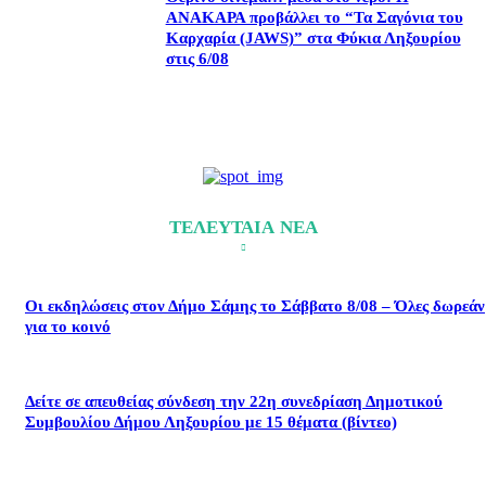
ΑΝΑΚΑΡΑ προβάλλει το “Τα Σαγόνια του
Καρχαρία (JAWS)” στα Φύκια Ληξουρίου
στις 6/08
ΤΕΛΕΥΤΑΙΑ ΝΕΑ
Οι εκδηλώσεις στον Δήμο Σάμης το Σάββατο 8/08 – Όλες δωρεάν
για το κοινό
Δείτε σε απευθείας σύνδεση την 22η συνεδρίαση Δημοτικού
Συμβουλίου Δήμου Ληξουρίου με 15 θέματα (βίντεο)