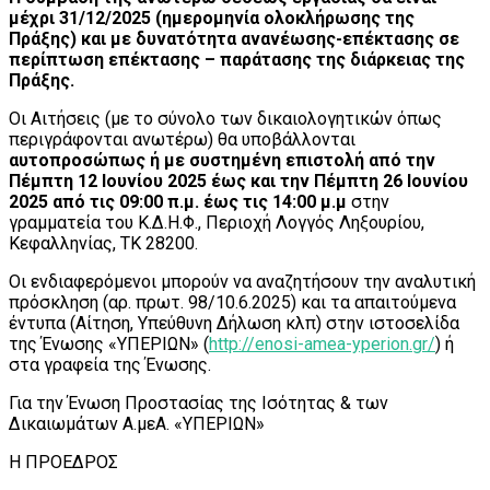
μέχρι 31/12/2025 (ημερομηνία ολοκλήρωσης της
Πράξης) και με δυνατότητα ανανέωσης-επέκτασης σε
περίπτωση επέκτασης – παράτασης της διάρκειας της
Πράξης.
Οι Αιτήσεις (με το σύνολο των δικαιολογητικών όπως
περιγράφονται ανωτέρω) θα υποβάλλονται
αυτοπροσώπως ή με συστημένη επιστολή από την
Πέμπτη 12 Ιουνίου 2025
έως και την Πέμπτη 26 Ιουνίου
2025
από τις 09:00 π.μ. έως τις 14:00 μ.μ
στην
γραμματεία του Κ.Δ.Η.Φ., Περιοχή Λογγός Ληξουρίου,
Κεφαλληνίας, ΤΚ 28200.
Οι ενδιαφερόμενοι μπορούν να αναζητήσουν την αναλυτική
πρόσκληση (αρ. πρωτ. 98/10.6.2025) και τα απαιτούμενα
έντυπα (Αίτηση, Υπεύθυνη Δήλωση κλπ) στην ιστοσελίδα
της Ένωσης «ΥΠΕΡΙΩΝ» (
http://enosi-amea-yperion.gr/
) ή
στα γραφεία της Ένωσης.
Για την Ένωση Προστασίας της Ισότητας & των
Δικαιωμάτων Α.μεΑ. «ΥΠΕΡΙΩΝ»
Η ΠΡΟΕΔΡΟΣ