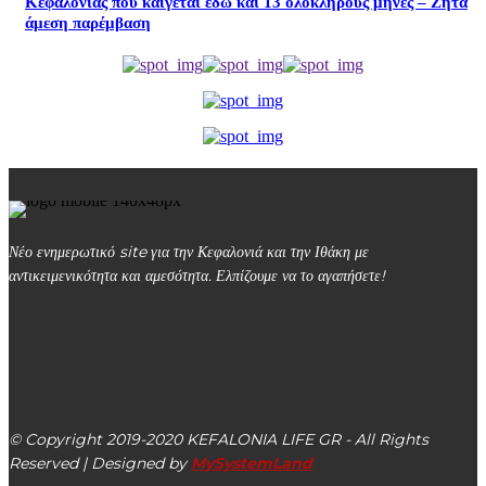
Κεφαλονιάς που καίγεται εδώ και 13 ολόκληρους μήνες – Ζητά
άμεση παρέμβαση
Νέο ενημερωτικό site για την Κεφαλονιά και την Ιθάκη με
αντικειμενικότητα και αμεσότητα. Ελπίζουμε να το αγαπήσετε!
kefalonialife24@gmail.com
Αργοστόλι, Κεφαλονιά, ΤΚ 28100
© Copyright 2019-2020 KEFALONIA LIFE GR - All Rights
Reserved | Designed by
MySystemLand