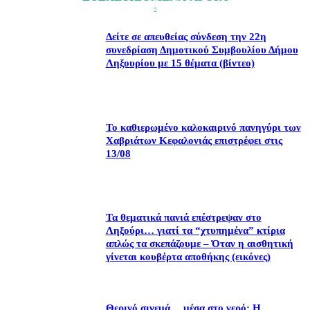
Δείτε σε απευθείας σύνδεση την 22η
συνεδρίαση Δημοτικού Συμβουλίου Δήμου
Ληξουρίου με 15 θέματα (βίντεο)
Το καθιερωμένο καλοκαιρινό πανηγύρι των
Χαβριάτων Κεφαλονιάς επιστρέφει στις
13/08
Τα θεματικά πανιά επέστρεψαν στο
Ληξούρι… γιατί τα “χτυπημένα” κτίρια
απλώς τα σκεπάζουμε – Όταν η αισθητική
γίνεται κουβέρτα αποθήκης (εικόνες)
Θερινό σινεμά… μέσα στο νερό: Η