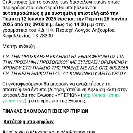
Οι Αιτήσεις (με το σύνολο των δικαιολογητικών όπως
περιγράφονται ανωτέρω) θα υποβάλλονται
αυτοπροσώπως ή με συστημένη επιστολή από την
Πέμπτη 12 Ιουνίου 2025 έως και την Πέμπτη 26 Ιουνίου
2025 από τις 09:00 π.μ. έως τις 14:00 μ.μ
στην
γραμματεία του Κ.Δ.Η.Φ., Περιοχή Λογγός Ληξουρίου,
Κεφαλληνίας, ΤΚ 28200.
Με την ένδειξη:
ΓΙΑ ΤΗΝ ΠΡΟΣΚΛΗΣΗ ΕΚΔΗΛΩΣΗΣ ΕΝΔΙΑΦΕΡΟΝΤΟΣ ΓΙΑ
ΤΗΝ ΠΡΟΣΛΗΨΗ ΠΡΟΣΩΠΙΚΟΥ ΜΕ ΣΥΜΒΑΣΗ ΟΡΙΣΜΕΝΟΥ
ΧΡΟΝΟΥ ΣΤΟ ΠΛΑΙΣΙΟ ΤΗΣ ΠΡΑΞΗΣ ΜΕ ΚΩΔ.ΟΠΣ 6002365
ΓΙΑ ΤΗ ΘΕΣΗ ΕΙΔΙΚΟΤΗΤΑΣ: Α1 ΚΟΙΝΩΝΙΚΟΥ ΛΕΙΤΟΥΡΓΟΥ
Οι ενδιαφερόμενοι θα μπορούν να αναζητήσουν τα
απαιτούμενα έντυπα (Αίτηση, Υπεύθυνη Δήλωση κλπ) στην
ιστοσελίδα της Ένωσης «ΥΠΕΡΙΩΝ» (
http://enosi-amea-
yperion.gr/
) ή στα γραφεία της Ένωσης.
ΠΙΝΑΚΑΣ ΒΑΘΜΟΛΟΓΗΣΗΣ ΚΡΙΤΗΡΙΩΝ
Κατάταξη υποψηφίων
.
Αφού γίνει ο έλεγχος και η αξιολόγηση των