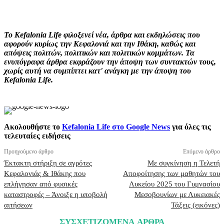
Facebook
X
Pinterest
WhatsApp
Το Kefalonia Life φιλοξενεί νέα, άρθρα και εκδηλώσεις που
αφορούν κυρίως την Κεφαλονιά και την Ιθάκη, καθώς και
απόψεις πολιτών, πολιτικών και πολιτικών κομμάτων. Τα
ενυπόγραφα άρθρα εκφράζουν την άποψη των συντακτών τους,
χωρίς αυτή να συμπίπτει κατ' ανάγκη με την άποψη του
Kefalonia Life.
Ακολουθήστε το
Kefalonia Life στο Google News
για όλες τις
τελευταίες ειδήσεις
Προηγούμενο άρθρο
Επόμενο άρθρο
Έκτακτη στήριξη σε αγρότες
Με συγκίνηση η Τελετή
Κεφαλονιάς & Ιθάκης που
Αποφοίτησης των μαθητών του
επλήγησαν από φυσικές
Λυκείου 2025 του Γυμνασίου
καταστροφές – Άνοιξε η υποβολή
Μεσοβουνίων με Λυκειακές
αιτήσεων
Τάξεις (εικόνες)
ΣΥΣΧΕΤΙΖΟΜΕΝΑ ΑΡΘΡΑ