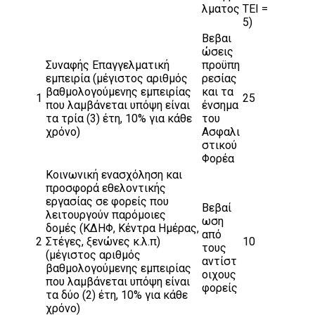
λματος
ΤΕΙ =
5)
Βεβαι
ώσεις
Συναφής Επαγγελματική
προϋπη
εμπειρία (μέγιστος αριθμός
ρεσίας
βαθμολογούμενης εμπειρίας
και τα
1
25
που λαμβάνεται υπόψη είναι
ένσημα
τα τρία (3) έτη, 10% για κάθε
του
χρόνο)
Ασφαλι
στικού
Φορέα
Κοινωνική ενασχόληση και
προσφορά εθελοντικής
εργασίας σε φορείς που
Βεβαί
λειτουργούν παρόμοιες
ωση
δομές (ΚΔΗΦ, Κέντρα Ημέρας,
από
2
Στέγες, ξενώνες κ.λ.π)
10
τους
(μέγιστος αριθμός
αντίστ
βαθμολογούμενης εμπειρίας
οιχους
που λαμβάνεται υπόψη είναι
φορείς
τα δύο (2) έτη, 10% για κάθε
χρόνο)