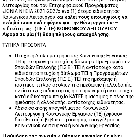
λειτουργίας του του Επιχειρησιακού Προγράμματος
«ΙΟΝΙΑ ΝΗΣΙΑ 2021-2027» ένα (1) άτομο ειδικότητας
Κοινωνικού Λειτουργού
και καλεί τους υποψηφίους να
εκδηλώσουν ενδιαφέρον για την θέση εργασίας –
ειδικότητας:
(ΠΕ ή ΤΕ) ΚΟΙΝΩΝΙΚΟΥ ΛΕΙΤΟΥΡΓΟΥ.
Αφορά σε μία (1) θέση πλήρους απασχόλησης.
ΤΥΠΙΚΑ ΠΡΟΣΟΝΤΑ
Πτυχίο ή δίπλωμα τμήματος Κοινωνικής Εργασίας
ΤΕΙ ή το ομώνυμο πτυχίο ή δίπλωμα Προγραμμάτων
Σπουδών Επιλογής (Π.Σ.Ε.) ΤΕΙ ή αντίστοιχο κατά
ειδικότητα πτυχίο ή δίπλωμα ΤΕΙ ή Προγραμμάτων
Σπουδών Επιλογής (Π.Σ.Ε.) ΤΕΙ της ημεδαπής ή
ισότιμος τίτλος σχολών της ημεδαπής ή αλλοδαπής,
αντίστοιχης ειδικότητας ή το ομώνυμο ή αντίστοιχο
κατά ειδικότητα πτυχίο ΚΑΤΕΕ ή ισότιμος τίτλος της
ημεδαπής ή αλλοδαπής, αντίστοιχης ειδικότητας,
Άδεια άσκησης επαγγέλματος Κοινωνικού
Λειτουργού ή Κοινωνικής Εργασίας (ΤΕ) (εφόσον
διατίθεται) ή βεβαίωση άσκησης επαγγέλματος
Κοινωνικού Λειτουργού ή Κοινωνικής Εργασίας.
Η σύμβαση της ανωτέρω θέσεως εργασίας θα είναι