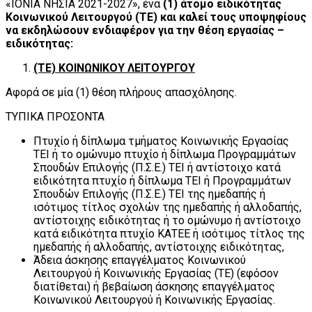
«ΙΟΝΙΑ ΝΗΣΙΑ 2021-2027», ένα
(1) άτομο ειδικότητας
Κοινωνικού Λειτουργού (ΤΕ)
και καλεί τους υποψηφίους
να εκδηλώσουν ενδιαφέρον για την θέση εργασίας –
ειδικότητας:
(ΤΕ) ΚΟΙΝΩΝΙΚΟΥ ΛΕΙΤΟΥΡΓΟΥ
Αφορά σε μία (1) θέση πλήρους απασχόλησης.
ΤΥΠΙΚΑ ΠΡΟΣΟΝΤΑ
Πτυχίο ή δίπλωμα τμήματος Κοινωνικής Εργασίας
ΤΕΙ ή το ομώνυμο πτυχίο ή δίπλωμα Προγραμμάτων
Σπουδών Επιλογής (Π.Σ.Ε.) ΤΕΙ ή αντίστοιχο κατά
ειδικότητα πτυχίο ή δίπλωμα ΤΕΙ ή Προγραμμάτων
Σπουδών Επιλογής (Π.Σ.Ε.) ΤΕΙ της ημεδαπής ή
ισότιμος τίτλος σχολών της ημεδαπής ή αλλοδαπής,
αντίστοιχης ειδικότητας ή το ομώνυμο ή αντίστοιχο
κατά ειδικότητα πτυχίο ΚΑΤΕΕ ή ισότιμος τίτλος της
ημεδαπής ή αλλοδαπής, αντίστοιχης ειδικότητας,
Άδεια άσκησης επαγγέλματος Κοινωνικού
Λειτουργού ή Κοινωνικής Εργασίας (ΤΕ) (εφόσον
διατίθεται) ή βεβαίωση άσκησης επαγγέλματος
Κοινωνικού Λειτουργού ή Κοινωνικής Εργασίας.