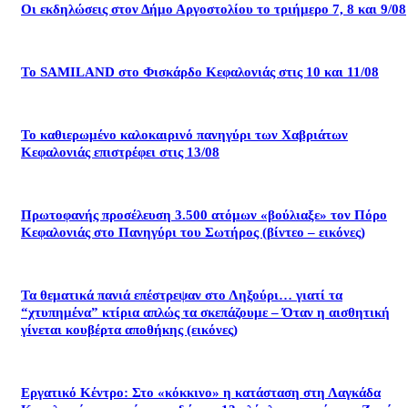
Οι εκδηλώσεις στον Δήμο Αργοστολίου το τριήμερο 7, 8 και 9/08
Το SAMILAND στο Φισκάρδο Κεφαλονιάς στις 10 και 11/08
Το καθιερωμένο καλοκαιρινό πανηγύρι των Χαβριάτων
Κεφαλονιάς επιστρέφει στις 13/08
Πρωτοφανής προσέλευση 3.500 ατόμων «βούλιαξε» τον Πόρο
Κεφαλονιάς στο Πανηγύρι του Σωτήρος (βίντεο – εικόνες)
Τα θεματικά πανιά επέστρεψαν στο Ληξούρι… γιατί τα
“χτυπημένα” κτίρια απλώς τα σκεπάζουμε – Όταν η αισθητική
γίνεται κουβέρτα αποθήκης (εικόνες)
Εργατικό Κέντρο: Στο «κόκκινο» η κατάσταση στη Λαγκάδα