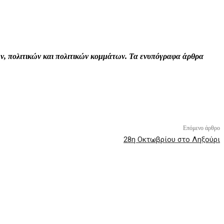
Print
Tumblr
VK
Viber
τών, πολιτικών και πολιτικών κομμάτων. Τα ενυπόγραφα άρθρα
Επόμενο άρθρο
28η Οκτωβρίου στο Ληξούρι