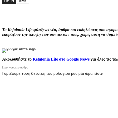
ΠΗΓΗ
ΕΜΥ
ΚΟΙΝΟΠΟΙΗΣΗ
Facebook
X
P
Το Kefalonia Life φιλοξενεί νέα, άρθρα και εκδηλώσεις που αφο
εκφράζουν την άποψη των συντακτών τους, χωρίς αυτή να συμπίπτ
Ακολουθήστε το
Kefalonia Life στο Google News
για όλες τις τε
Προηγούμενο άρθρο
Γυρίζουμε τους δείκτες του ρολογιού μας μία ώρα πίσω