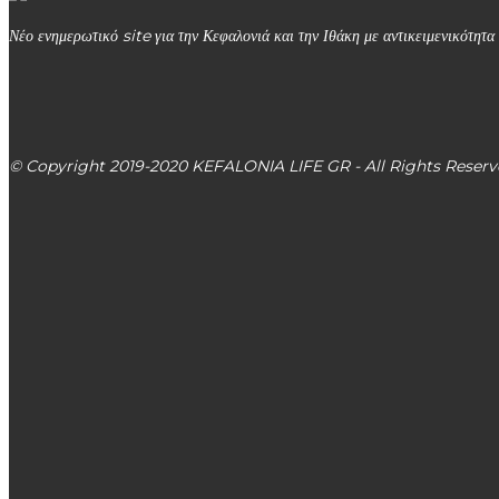
Νέο ενημερωτικό site για την Κεφαλονιά και την Ιθάκη με αντικειμενικότητα 
kefalonialife24@gmail.com
Αργοστόλι, Κεφαλονιά, ΤΚ 28100
© Copyright 2019-2020 KEFALONIA LIFE GR - All Rights Reserv
ΕΙΔΗΣΕΙΣ
Πληροφοφίες για τις εγγραφές και τις αιτήσεις στα δημόσια
Δήμος Αργοστολίου: Οικονομική διευκόλυνση Youth Pass