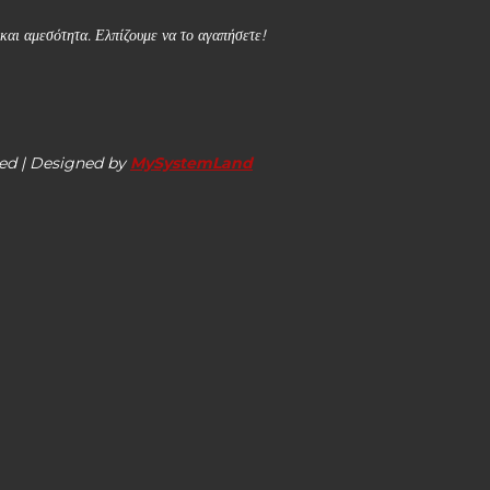
και αμεσότητα. Ελπίζουμε να το αγαπήσετε!
ed | Designed by
MySystemLand
 ΙΕΚ
 από 1/04 έως 15/05/2026