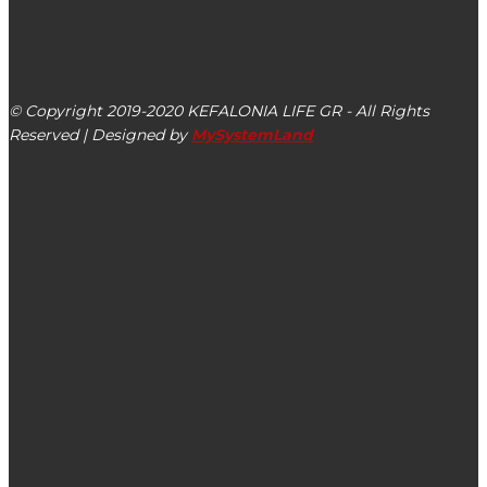
kefalonialife24@gmail.com
Αργοστόλι, Κεφαλονιά, ΤΚ 28100
© Copyright 2019-2020 KEFALONIA LIFE GR - All Rights
Reserved | Designed by
MySystemLand
ΕΙΔΗΣΕΙΣ
Έφυγε από τη ζωή ο Στέφανος Γεωργάτος
Κορονοϊός: 2166 νέα κρούσματα σε ένα 24ωρο – 13
νεκροί & 169 διασωληνωμένοι (03.11.2020)