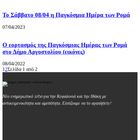
Το Σάββατο 08/04 η Παγκόσμια Ημέρα των Ρομά
07/04/2023
Ο εορτασμός της Παγκόσμιας Ημέρας των Ρομά
στο Δήμο Αργοστολίου (εικόνες)
08/04/2022
1
2
Σελίδα 1 από 2
Νέο ενημερωτικό site για την Κεφαλονιά και την Ιθάκη με
αντικειμενικότητα και αμεσότητα. Ελπίζουμε να το αγαπήσετε!
kefalonialife24@gmail.com
Αργοστόλι, Κεφαλονιά, ΤΚ 28100