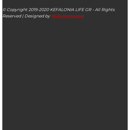
© Copyright 2019-2020 KEFALONIA LIFE GR - All Rights
Reserved | Designed by
MySystemLand
ΕΙΔΗΣΕΙΣ
Εμποροεπαγγελματικός Σύλλογος: Πρώτη επίσημη
επίσκεψη στο Επιμελητήριο
Γιατί να ψηφίσω ή να μην ψηφίσω αυτόν που με
καθοδηγούν να ψηφίσω στο Ληξούρι – Απαντάμε στα
ερωτήματά σας
Το Κυλώνειον άγος & το υπέροχο σονέτο του Σωτήρη