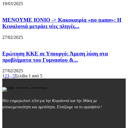
19/03/2025
ΜΕΝΟΥΜΕ ΙΟΝΙΟ -> Κακοκαιρία «no name»: Η
Κεφαλονιά μετράει νέες πληγές...
27/02/2025
Ερώτηση ΚΚΕ σε Υπουργό: Άμεση λύση στα
προβλήματα του Γυμνασίου &...
27/02/2025
1
2
3
...
5
Σελίδα 1 από 5
Νέο ενημερωτικό site για την Κεφαλονιά και την Ιθάκη με
αντικειμενικότητα και αμεσότητα. Ελπίζουμε να το αγαπήσετε!