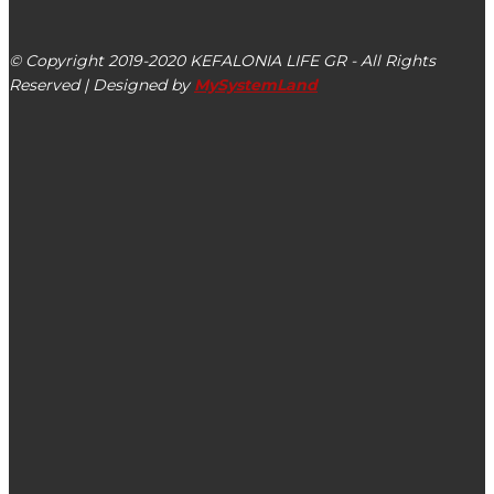
Αργοστόλι, Κεφαλονιά, ΤΚ 28100
© Copyright 2019-2020 KEFALONIA LIFE GR - All Rights
Reserved | Designed by
MySystemLand
ΕΙΔΗΣΕΙΣ
Την Τρίτη 19/12 διακοπή ηλεκτρικού ρεύματος σε
περιοχές του Δήμου Ληξουρίου
Συνάντηση του Αντιπεριφερειάρχη & Εντεταλμένου
Συμβούλου Υγείας – Παιδείας Π.Ι.Ν Γιάννη Ζήκου με τον
Περιφερειακό Διευθυντή Εκπαίδευσης Ιονίων Νήσων