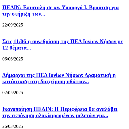
ΠΕΔΙΝ: Επιστολή σε αν. Υπουργό Ι. Βρούτση για
την στήριξη των...
22/09/2025
Στις 11/06 η συνεδρίαση της ΠΕΔ Ιονίων Νήσων με
12 θέματα...
06/06/2025
Δήμαρχοι της ΠΕΔ Ιονίων Νήσων: Δραματική η
κατάσταση στη διαχείριση υδάτων...
02/05/2025
Ικανοποίηση ΠΕΔΙΝ: Η Περιφέρεια θα αναλάβει
την εκπόνηση ολοκληρωμένων μελετών για...
26/03/2025