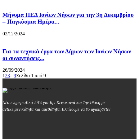
Μήνυμα ΠΕΔ Ιονίων Νήσων για την 3η Δεκεμβρίου
– Παγκόσμια Ημέρα...
02/12/2024
Για τα τεχνικά έργα των Δήμων των Ιονίων Νήσων
οι συναντήσεις...
26/09/2024
1
2
3
...
9
Σελίδα 1 από 9
Νέο ενημερωτικό site για την Κεφαλονιά και την Ιθάκη με
αντικειμενικότητα και αμεσότητα. Ελπίζουμε να το αγαπήσετε!
kefalonialife24@gmail.com