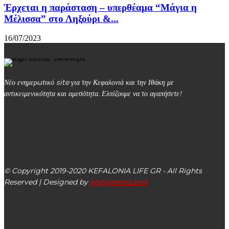
Έρχεται η παράσταση – υπερθέαμα “Μάγια η
Μέλισσα” στο Ληξούρι &...
16/07/2023
Νέο ενημερωτικό site για την Κεφαλονιά και την Ιθάκη με
αντικειμενικότητα και αμεσότητα. Ελπίζουμε να το αγαπήσετε!
kefalonialife24@gmail.com
Αργοστόλι, Κεφαλονιά, ΤΚ 28100
© Copyright 2019-2020 KEFALONIA LIFE GR - All Rights
Reserved | Designed by
MySystemLand
ΕΙΔΗΣΕΙΣ