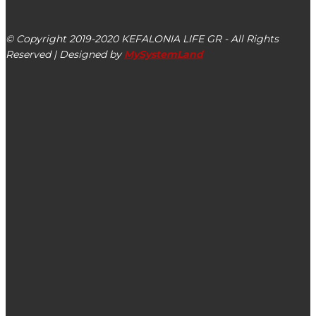
Αργοστόλι, Κεφαλονιά, ΤΚ 28100
© Copyright 2019-2020 KEFALONIA LIFE GR - All Rights
Reserved | Designed by
MySystemLand
ΕΙΔΗΣΕΙΣ
Ανακίνωση ΣΥΡΙΖΑ μετά την χθεσινή άγρια &
εκφοβιστική επίθεση που δέχθηκε η 12χρονη από τον
Κολωνό
Το πρόγραμμα του Σεβ. Μητροπολίτη Κεφαλληνίας κ.
Δημητρίου για τον Δεκέμβριο 2024