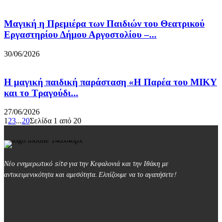
Μαγική η Πρεμιέρα των Παιδιών του Θεατρικού
Εργαστηρίου Δήμου Αργοστολίου –...
30/06/2026
Η μαγική παιδική παράσταση «Η Παρέα του ΜΙΚΥ
και το Τραγούδι...
27/06/2026
1
2
3
...
20
Σελίδα 1 από 20
Νέο ενημερωτικό site για την Κεφαλονιά και την Ιθάκη με
αντικειμενικότητα και αμεσότητα. Ελπίζουμε να το αγαπήσετε!
kefalonialife24@gmail.com