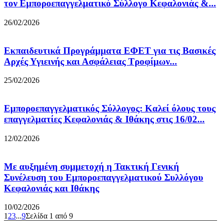
τον Εμποροεπαγγελματικό Σύλλογο Κεφαλονιάς &...
26/02/2026
Εκπαιδευτικά Προγράμματα ΕΦΕΤ για τις Βασικές
Αρχές Υγιεινής και Ασφάλειας Τροφίμων...
25/02/2026
Εμποροεπαγγελματικός Σύλλογος: Καλεί όλους τους
επαγγελματίες Κεφαλονιάς & Ιθάκης στις 16/02...
12/02/2026
Με αυξημένη συμμετοχή η Τακτική Γενική
Συνέλευση του Εμποροεπαγγελματικού Συλλόγου
Κεφαλονιάς και Ιθάκης
10/02/2026
1
2
3
...
9
Σελίδα 1 από 9