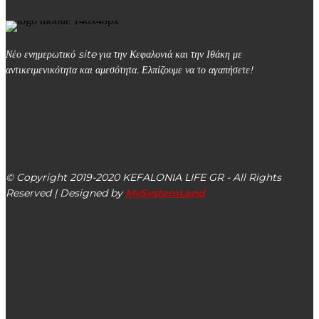
Νέο ενημερωτικό site για την Κεφαλονιά και την Ιθάκη με
αντικειμενικότητα και αμεσότητα. Ελπίζουμε να το αγαπήσετε!
kefalonialife24@gmail.com
Αργοστόλι, Κεφαλονιά, ΤΚ 28100
© Copyright 2019-2020 KEFALONIA LIFE GR - All Rights
Reserved | Designed by
MySystemLand
ΕΙΔΗΣΕΙΣ
Απόψε Τρίτη 13/08 η παράσταση αφήγησης «ΦΥΣΗ
ΜΙΛΑ ΔΥΝΑΤΑ» στα Διλινάτα