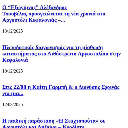
Ο “Εξωγήινος” Αλέξανδρος
Τσουβέλας προσγειώνεται τη νέα χρονιά στο
Αργοστόλι Κεφαλονιάς –...
13/12/2025
Πλειοδοτικός διαγωνισμός για τη μίσθωση
καταστήματος στο Λιθόστρωτο Αργοστολίου στην
Κεφαλονιά
10/12/2025
Στις 22/08 η Καίτη Γαρμπή & ο Διονύσης Σχοινάς
για μια...
12/08/2025
Η παιδική παράσταση «Η Σταχτοπούτα» σε
Αργοστόλι και Ληξούρι – Κερδίστε...