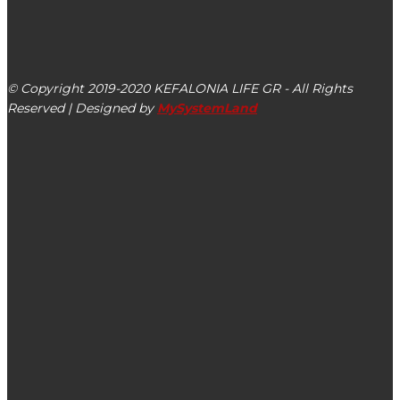
kefalonialife24@gmail.com
Αργοστόλι, Κεφαλονιά, ΤΚ 28100
© Copyright 2019-2020 KEFALONIA LIFE GR - All Rights
Reserved | Designed by
MySystemLand
ΕΙΔΗΣΕΙΣ
Λαϊκή Συσπείρωση Ληξουρίου: Αναμένουμε την απάντηση
του Γιώργου Κατσιβέλη για τη συμμετοχή στο debate
Χειροπέδες σε 36χρονο στην Κεφαλονιά που οδηγούσε
παρά την αφαίρεση του διπλώματός του