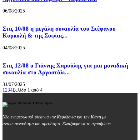
06/08/2025
Στις 10/08 η μεγάλη συναυλία του Στέφανου
Κορκολή & της Σοφίας...
04/08/2025
Στις 12/08 ο Γιάννης Χαρούλης για μια μοναδική
συναυλία στο Αργοστόλι...
31/07/2025
1
2
3
4
Σελίδα 1 από 4
Νέο ενημερωτικό site για την Κεφαλονιά και την Ιθάκη με
αντικειμενικότητα και αμεσότητα. Ελπίζουμε να το αγαπήσετε!