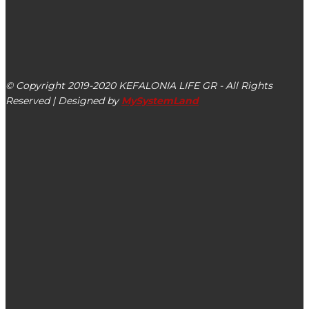
kefalonialife24@gmail.com
Αργοστόλι, Κεφαλονιά, ΤΚ 28100
© Copyright 2019-2020 KEFALONIA LIFE GR - All Rights
Reserved | Designed by
MySystemLand
ΕΙΔΗΣΕΙΣ
Ιακωβάτειος Βιβλιοθήκη: Το έκθεμα του Μαρτίου είναι το
βιβλίο του Γεωργίου Τυπάλδου
Ο Μέγας Αρχιερατικός Εσπερινός στα Καμιναράτα για την
εορτή του προφήτη Ηλία (βίντεο)