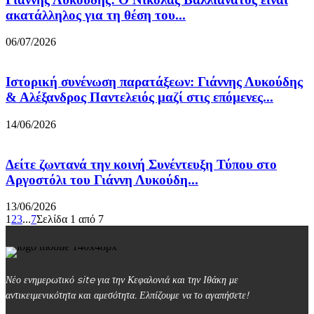
ακατάλληλος για τη θέση του...
06/07/2026
Ιστορική συνένωση παρατάξεων: Γιάννης Λυκούδης
& Αλέξανδρος Παντελειός μαζί στις επόμενες...
14/06/2026
Δείτε ζωντανά την κοινή Συνέντευξη Τύπου στο
Αργοστόλι του Γιάννη Λυκούδη...
13/06/2026
1
2
3
...
7
Σελίδα 1 από 7
Νέο ενημερωτικό site για την Κεφαλονιά και την Ιθάκη με
αντικειμενικότητα και αμεσότητα. Ελπίζουμε να το αγαπήσετε!