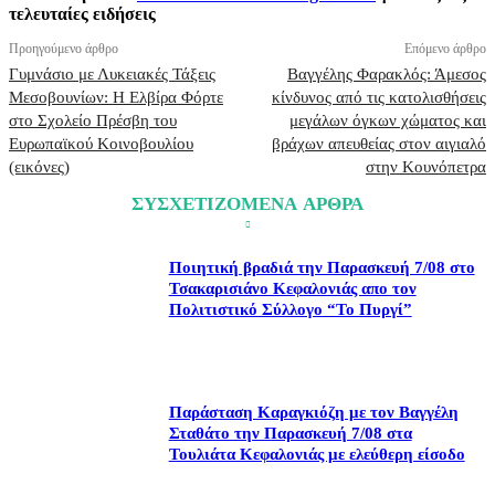
τελευταίες ειδήσεις
Προηγούμενο άρθρο
Επόμενο άρθρο
Γυμνάσιο με Λυκειακές Τάξεις
Βαγγέλης Φαρακλός: Άμεσος
Μεσοβουνίων: Η Ελβίρα Φόρτε
κίνδυνος από τις κατολισθήσεις
στο Σχολείο Πρέσβη του
μεγάλων όγκων χώματος και
Ευρωπαϊκού Κοινοβουλίου
βράχων απευθείας στον αιγιαλό
(εικόνες)
στην Κουνόπετρα
ΣΥΣΧΕΤΙΖΟΜΕΝΑ ΑΡΘΡΑ
Ποιητική βραδιά την Παρασκευή 7/08 στο
Τσακαρισιάνο Κεφαλονιάς απο τον
Πολιτιστικό Σύλλογο “Το Πυργί”
Παράσταση Καραγκιόζη με τον Βαγγέλη
Σταθάτο την Παρασκευή 7/08 στα
Τουλιάτα Κεφαλονιάς με ελεύθερη είσοδο