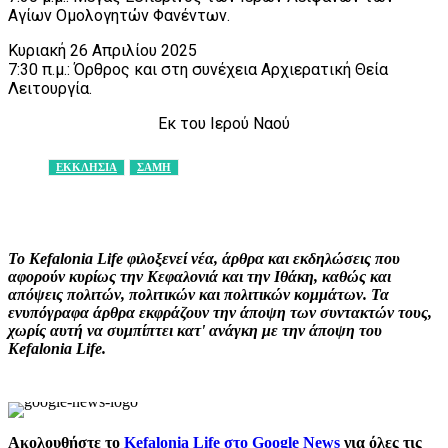
Αγίων Ομολογητών Φανέντων.
Κυριακή 26 Απριλίου 2025
7:30 π.μ.: Όρθρος και στη συνέχεια Αρχιερατική Θεία
Λειτουργία.
Εκ του Ιερού Ναού
ΕΚΚΛΗΣΙΑ
ΣΑΜΗ
Facebook
X
Pinterest
WhatsApp
Το Kefalonia Life φιλοξενεί νέα, άρθρα και εκδηλώσεις που
αφορούν κυρίως την Κεφαλονιά και την Ιθάκη, καθώς και
απόψεις πολιτών, πολιτικών και πολιτικών κομμάτων. Τα
ενυπόγραφα άρθρα εκφράζουν την άποψη των συντακτών τους,
χωρίς αυτή να συμπίπτει κατ' ανάγκη με την άποψη του
Kefalonia Life.
Ακολουθήστε το
Kefalonia Life στο Google News
για όλες τις