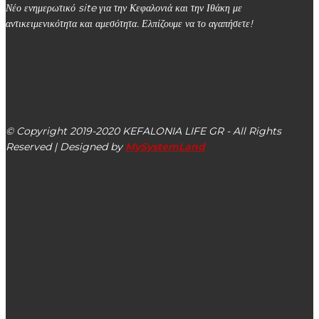
Νέο ενημερωτικό site για την Κεφαλονιά και την Ιθάκη με
αντικειμενικότητα και αμεσότητα. Ελπίζουμε να το αγαπήσετε!
kefalonialife24@gmail.com
Αργοστόλι, Κεφαλονιά, ΤΚ 28100
© Copyright 2019-2020 KEFALONIA LIFE GR - All Rights
Reserved | Designed by
MySystemLand
ΕΙΔΗΣΕΙΣ
Την Πέμπτη 28/05 ο ΣΥΡΙΖΑ Ιονίων Νήσων διοργανώνει
ζωντανή διαδικτυακή εκδήλωση