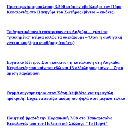
Πρωτοφανής προσέλευση 3.500 ατόμων «βούλιαξε» τον Πόρο
Κεφαλονιάς στο Πανηγύρι του Σωτήρος (βίντεο – εικόνες)
Τα θεματικά πανιά επέστρεψαν στο Ληξούρι… γιατί τα
“χτυπημένα” κτίρια απλώς τα σκεπάζουμε – Όταν η αισθητική
γίνεται κουβέρτα αποθήκης (εικόνες)
Εργατικό Κέντρο: Στο «κόκκινο» η κατάσταση στη Λαγκάδα
Κεφαλονιάς που καίγεται εδώ και 13 ολόκληρους μήνες – Ζητά
άμεση παρέμβαση
Θερμά συγχαρητήρια στον Χάρη Αλιβιζάτο για τη μεγάλη
πρόκριση! Ευχές να πετάξει ακόμη πιο ψηλά στον μεγάλο τελικό
Ποιητική βραδιά την Παρασκευή 7/08 στο Τσακαρισιάνο
Κεφαλονιάς απο τον Πολιτιστικό Σύλλογο “Το Πυργί”