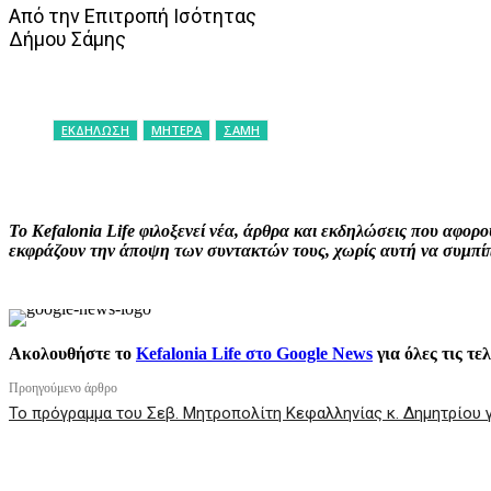
Από την Επιτροπή Ισότητας
Δήμου Σάμης
ΕΚΔΗΛΩΣΗ
ΜΗΤΕΡΑ
ΣΑΜΗ
ΚΟΙΝΟΠΟΙΗΣΗ
Facebook
X
P
Το Kefalonia Life φιλοξενεί νέα, άρθρα και εκδηλώσεις που αφο
εκφράζουν την άποψη των συντακτών τους, χωρίς αυτή να συμπίπτ
Ακολουθήστε το
Kefalonia Life στο Google News
για όλες τις τε
Προηγούμενο άρθρο
Το πρόγραμμα του Σεβ. Μητροπολίτη Κεφαλληνίας κ. Δημητρίου γ