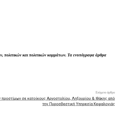
Print
Tumblr
VK
Viber
τών, πολιτικών και πολιτικών κομμάτων. Τα ενυπόγραφα άρθρα
Επόμενο άρθρο
 προστίμων σε κατοίκους Αργοστολίου, Ληξουρίου & Ιθάκης από
την Πυροσβεστική Υπηρεσία Κεφαλονιάς