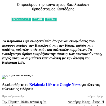
Ο πρόεδρος της κοινότητας Βασιλικάδων
Χρυσόστομος Κονιδάρης
ΚΕΦΑΛΟΝΙΑ
ΣΑΜΗ
ΥΓΕΙΑ
Facebook
X
Pinterest
WhatsApp
Το Kefalonia Life φιλοξενεί νέα, άρθρα και εκδηλώσεις που
αφορούν κυρίως την Κεφαλονιά και την Ιθάκη, καθώς και
απόψεις πολιτών, πολιτικών και πολιτικών κομμάτων. Τα
ενυπόγραφα άρθρα εκφράζουν την άποψη των συντακτών τους,
χωρίς αυτή να συμπίπτει κατ' ανάγκη με την άποψη του
Kefalonia Life.
Ακολουθήστε το
Kefalonia Life στο Google News
για όλες τις
τελευταίες ειδήσεις
Προηγούμενο άρθρο
Επόμενο άρθρο
Την Πέμπτη 10/04 τελικά η 9η
Λευτέρης Καρχιμάκης: Η