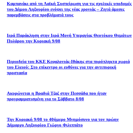
Καμπανάκι από τη Λαϊκή Συσπείρωση για τις σχολικές υποδομές
του Δήμου Ληξουρίου ενόψει της νέας χρονιάς – Ζητά άμεσες
παρεμβάσεις στα προβλήματά τους
Ιερά Παράκληση στην Ιερά Μονή Υπεραγίας Θεοτόκου Θεμάτων
Πυλάρου την Κυριακή 9/08
Περιοδεία του ΚΚΕ Κεφαλονιάς-Ιθάκης στα πυρόπληκτα χωριά
του Ελειού: Στο επίκεντρο οι ευθύνες για την αντιπυρική
προστασία
Ακυρώνεται η Βραδιά Τζαζ στην Πεσσάδα που ήταν
προγραμματισμένη για το Σάββατο 8/08
Την Κυριακή 9/08 το 40ήμερο Μνημόσυνο για τον πρώην
Δήμαρχο Ληξουρίου Γιώργο Φιλιππάτο