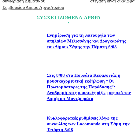
συνεδρίαση Δημοτικού
στέγαση είναι δικαίωμα
Συμβουλίου Δήμου Αργοστολίου
ΣΥΣΧΕΤΙΖΟΜΕΝΑ ΑΡΘΡΑ
Ενημέρωση για τη λειτουργία των
σπηλαίων Μελισσάνης και Δρογκαράτης
του Δήμου Σάμης την Πέμπτη 6/08
Στις 8/08 στα Πουλάτα Κεφαλονιάς η
μουσικοχορευτική εκδήλωση “Οι
Πρωτομάστορες της Παράδοσης”:
Αναδρομή στις μουσικές ρίζες μας από τον
Δημήτρη Μαντζουράτο
Κυκλοφοριακές ρυθμίσεις λόγω της
συναυλίας των Locomondo στη Σάμη την
Τετάρτη 5/08