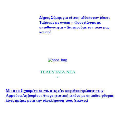
Δήμος Σάμης για σίτιση αδέσποτων ζώων:
Ταΐζουμε με αγάπη – Φροντίζουμε με
υπευθυνότητα – Διατηρούμε τον τόπο μας
καθαρό
ΤΕΛΕΥΤΑΙΑ ΝΕΑ
Μετά το ξεχασμένο στενό, στις νέες ασφαλτοστρώσεις στην
Αμμούσα Ληξουρίου: Απογοητευτική εικόνα με σημάδια φθοράς
λίγες ημέρες μετά την ολοκλήρωσή τους (εικόνες)