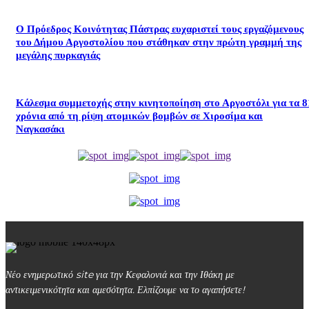
Ο Πρόεδρος Κοινότητας Πάστρας ευχαριστεί τους εργαζόμενους
του Δήμου Αργοστολίου που στάθηκαν στην πρώτη γραμμή της
μεγάλης πυρκαγιάς
Κάλεσμα συμμετοχής στην κινητοποίηση στο Αργοστόλι για τα 8
χρόνια από τη ρίψη ατομικών βομβών σε Χιροσίμα και
Ναγκασάκι
Νέο ενημερωτικό site για την Κεφαλονιά και την Ιθάκη με
αντικειμενικότητα και αμεσότητα. Ελπίζουμε να το αγαπήσετε!