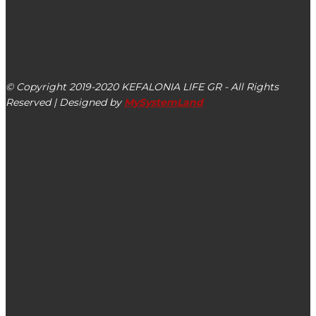
kefalonialife24@gmail.com
Αργοστόλι, Κεφαλονιά, ΤΚ 28100
© Copyright 2019-2020 KEFALONIA LIFE GR - All Rights
Reserved | Designed by
MySystemLand
ΕΙΔΗΣΕΙΣ
Νέο αναμορφωμένο Πρόγραμμα Προπτυχιακών Σπουδών
2025-2026 στο Τμήμα Πληροφορικής του Ιονίου
Πανεπιστημίου
ΣΥΡΙΖΑ: Η Κυβέρνηση κοιτάζει τις τιμές να ανεβαίνουν