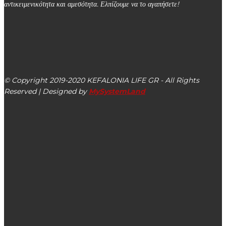
αντικειμενικότητα και αμεσότητα. Ελπίζουμε να το αγαπήσετε!
kefalonialife24@gmail.com
Αργοστόλι, Κεφαλονιά, ΤΚ 28100
© Copyright 2019-2020 KEFALONIA LIFE GR - All Rights
Reserved | Designed by
MySystemLand
ΕΙΔΗΣΕΙΣ
Σωτήρης Κουρής: Θερμά συγχαρητήρια στο Χαροκόπειο
για την εξαιρετική δουλειά τόσο στην διατήρηση της
παράδοσης όσο και στην εκπαίδευση
Ο Σύλλογος Ναυτικών Κεφαλονιάς για την Παγκόσμια