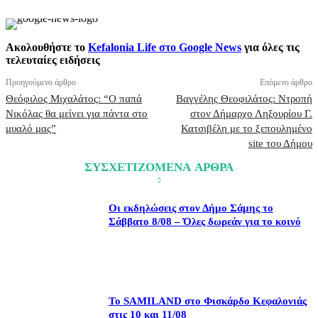
Ακολουθήστε το
Kefalonia Life στο Google News
για όλες τις
τελευταίες ειδήσεις
Προηγούμενο άρθρο
Επόμενο άρθρο
Θεόφιλος Μιχαλάτος: “Ο παπά
Βαγγέλης Θεοφιλάτος: Ντροπή
Νικόλας θα μείνει για πάντα στο
στον Δήμαρχο Ληξουρίου Γ.
μυαλό μας”
Κατσιβέλη με το ξεπουλημένο
site του Δήμου
ΣΥΣΧΕΤΙΖΟΜΕΝΑ ΑΡΘΡΑ
Οι εκδηλώσεις στον Δήμο Σάμης το
Σάββατο 8/08 – Όλες δωρεάν για το κοινό
Το SAMILAND στο Φισκάρδο Κεφαλονιάς
στις 10 και 11/08