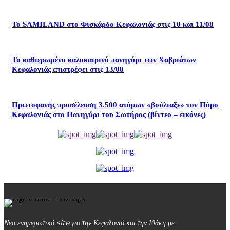
Το SAMILAND στο Φισκάρδο Κεφαλονιάς στις 10 και 11/08
Το καθιερωμένο καλοκαιρινό πανηγύρι των Χαβριάτων
Κεφαλονιάς επιστρέφει στις 13/08
Πρωτοφανής προσέλευση 3.500 ατόμων «βούλιαξε» τον Πόρο
Κεφαλονιάς στο Πανηγύρι του Σωτήρος (βίντεο – εικόνες)
Νέο ενημερωτικό site για την Κεφαλονιά και την Ιθάκη με