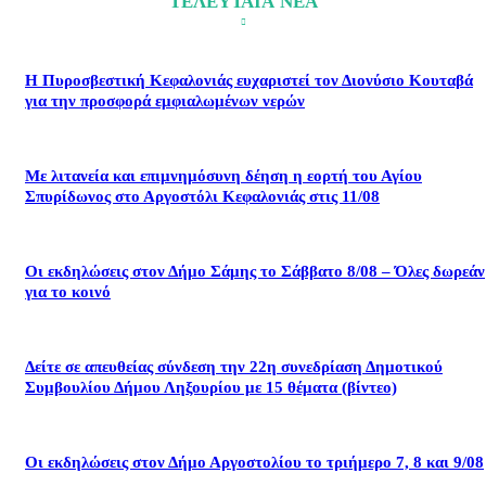
ΤΕΛΕΥΤΑΙΑ ΝΕΑ
Η Πυροσβεστική Κεφαλονιάς ευχαριστεί τον Διονύσιο Κουταβά
για την προσφορά εμφιαλωμένων νερών
Με λιτανεία και επιμνημόσυνη δέηση η εορτή του Αγίου
Σπυρίδωνος στο Αργοστόλι Κεφαλονιάς στις 11/08
Οι εκδηλώσεις στον Δήμο Σάμης το Σάββατο 8/08 – Όλες δωρεάν
για το κοινό
Δείτε σε απευθείας σύνδεση την 22η συνεδρίαση Δημοτικού
Συμβουλίου Δήμου Ληξουρίου με 15 θέματα (βίντεο)
Οι εκδηλώσεις στον Δήμο Αργοστολίου το τριήμερο 7, 8 και 9/08