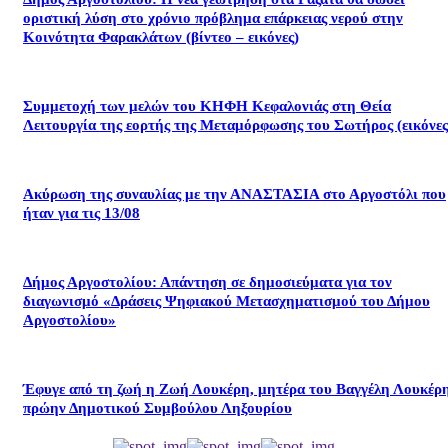
οριστική λύση στο χρόνιο πρόβλημα επάρκειας νερού στην
Κοινότητα Φαρακλάτων (βίντεο – εικόνες)
Συμμετοχή των μελών του ΚΗΦΗ Κεφαλονιάς στη Θεία
Λειτουργία της εορτής της Μεταμόρφωσης του Σωτήρος (εικόνες
Ακύρωση της συναυλίας με την ΑΝΑΣΤΑΣΙΑ στο Αργοστόλι που
ήταν για τις 13/08
Δήμος Αργοστολίου: Απάντηση σε δημοσιεύματα για τον
διαγωνισμό «Δράσεις Ψηφιακού Μετασχηματισμού του Δήμου
Αργοστολίου»
Έφυγε από τη ζωή η Ζωή Λουκέρη, μητέρα του Βαγγέλη Λουκέρη
πρώην Δημοτικού Συμβούλου Ληξουρίου