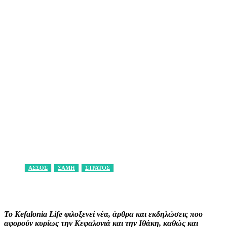
ΑΣΣΟΣ
ΣΑΜΗ
ΣΤΡΑΤΟΣ
Facebook
X
Pinterest
WhatsApp
Το Kefalonia Life φιλοξενεί νέα, άρθρα και εκδηλώσεις που
αφορούν κυρίως την Κεφαλονιά και την Ιθάκη, καθώς και