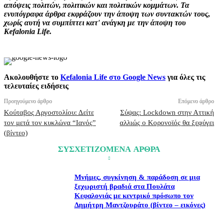
απόψεις πολιτών, πολιτικών και πολιτικών κομμάτων. Τα
ενυπόγραφα άρθρα εκφράζουν την άποψη των συντακτών τους,
χωρίς αυτή να συμπίπτει κατ' ανάγκη με την άποψη του
Kefalonia Life.
Ακολουθήστε το
Kefalonia Life στο Google News
για όλες τις
τελευταίες ειδήσεις
Προηγούμενο άρθρο
Επόμενο άρθρο
Κούταβος Αργοστολίου: Δείτε
Σύψας: Lockdown στην Αττική
τον μετά τον κυκλώνα “Ιανός”
αλλιώς ο Κορονοϊός θα ξεφύγει
(βίντεο)
ΣΥΣΧΕΤΙΖΟΜΕΝΑ ΑΡΘΡΑ
Μνήμες, συγκίνηση & παράδοση σε μια
ξεχωριστή βραδιά στα Πουλάτα
Κεφαλονιάς με κεντρικό πρόσωπο τον
Δημήτρη Μαντζουράτο (βίντεο – εικόνες)