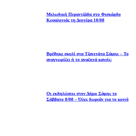
Μελωδική Περαντζάδα στο Φισκάρδο
Κεφαλονιάς τη Δευτέρα 10/08
Βρέθηκε σκυλί στα Τζανετάτα Σάμης – Το
αναγνωρίζει ή το αναζητά κανείς;
Οι εκδηλώσεις στον Δήμο Σάμης το
Σάββατο 8/08 – Όλες δωρεάν για το κοινό