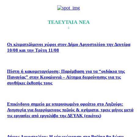
ΤΕΛΕΥΤΑΙΑ ΝΕΑ
Οι κλιματιζόμενοι χώροι στον Δήμο Αργοστολίου την Δευτέρα
10/08 και την Τρίτη 11/08
Πίστη ή κακομεταχείριση; Παρέμβαση για τα “φιδάκια της
Παναγίας” στην Κεφαλονιά – Αίτημα διερεύνησης για τις
συνθήκες έκθεσής τους
Επικίνδυνο σημείο με υπερυψωμένο φρεάτιο στο Ληξούρι:
Ανησυχία για διερχόμενους πεζούς & οχήματα, τρεις μήνες μετά
τις εργασίες από εργολάβο της ΔΕΥΑΚ (εικόνες)
Δήμος Αργοστολίου: Η νέα γεώτρηση στα Ραζάτα θα δώσει