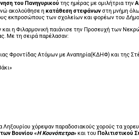
νηση του Πανηγυρικού
της ημέρας με ομιλήτρια την
Α
ενώ ακολούθησε η
κατάθεση στεφάνων
στη μνήμη όλω
 τους εκπροσώπους των σχολείων και φορέων του Δήμο
και η Φιλαρμονική παιάνισε την Προσευχή των Νεκρών
ς. Με τη σειρά παρέλασαν:
ιας Φροντίδας Ατόμων με Αναπηρία(ΚΔΗΦ) και της Στ
βάκι»
ία Ληξουρίου χόρεψαν παραδοσιακούς χορούς τα χορε
των Βουνίου «
Η Κουνόπετρα
»
και του
Πολιτιστικού Σ