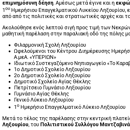
επιμνημόσυνη δέηση
. Αμέσως μετά έγινε και η
εκφώ
ου
1
Ημερήσιου Επαγγελματικού Λυκείου Ληξουρίου, 
από από τις πολιτικές και στρατιωτικές αρχές και
Ακολούθησε ενός λεπτού σιγή προς τιμή των Νεκρών 
μαθητική παρέλαση στην παραλιακή οδό της πόλης μα
Φιλαρμονική Σχολή Ληξουρίου
Ωφελούμενοι του Κέντρου Διημέρευσης Ημερήσ
Α.μεΑ. «ΥΠΕΡΙΩΝ»
Ιδιωτικό Συστεγαζόμενο Νηπιαγωγείο «Το Καρα
1ο Δημοτικό Σχολείο Ληξουρίου
2ο Δημοτικό Σχολείο Ληξουρίου
Δημοτικό Σχολείο Αγίας Θέκλης
Πετρίτσειο Γυμνάσιο Ληξουρίου
Γυμνάσιο Αγίας Θέκλης
Γενικό Λύκειο Ληξουρίου
ο
1
Ημερήσιο Επαγγελματικό Λύκειο Ληξουρίου
Μετά το τέλος της παρέλασης στην κεντρική πλατε
Ληξουρίου
, του
Πολιτιστικού Συλλόγου Μαντζαβινά