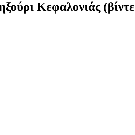
ξούρι Κεφαλονιάς (βίντεο