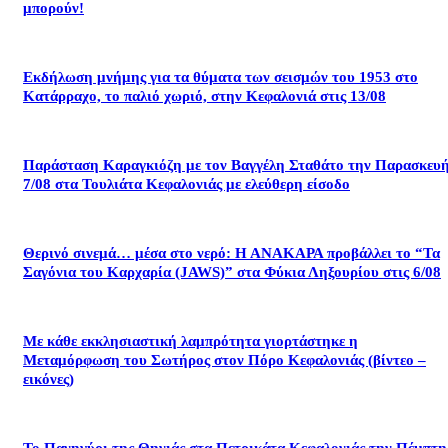
μπορούν!
Εκδήλωση μνήμης για τα θύματα των σεισμών του 1953 στο
Κατάρραχο, το παλιό χωριό, στην Κεφαλονιά στις 13/08
Παράσταση Καραγκιόζη με τον Βαγγέλη Σταθάτο την Παρασκευ
7/08 στα Τουλιάτα Κεφαλονιάς με ελεύθερη είσοδο
Θερινό σινεμά… μέσα στο νερό: Η ΑΝΑΚΑΡΑ προβάλλει το “Τα
Σαγόνια του Καρχαρία (JAWS)” στα Φύκια Ληξουρίου στις 6/08
Με κάθε εκκλησιαστική λαμπρότητα γιορτάστηκε η
Μεταμόρφωση του Σωτήρος στον Πόρο Κεφαλονιάς (βίντεο –
εικόνες)