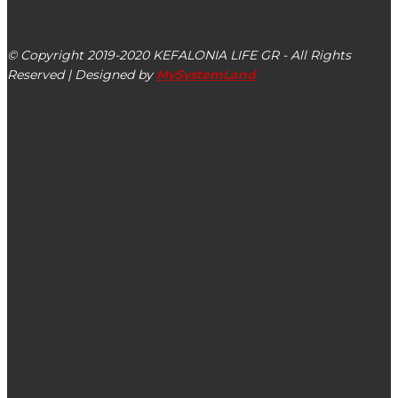
Αργοστόλι, Κεφαλονιά, ΤΚ 28100
© Copyright 2019-2020 KEFALONIA LIFE GR - All Rights
Reserved | Designed by
MySystemLand
ΕΙΔΗΣΕΙΣ
Απάντηση στην ερώτηση των Βουλευτών ΚΚΕ για την
Ακαδημία Εμπορικού Ναυτικού Ιονίων Νήσων
Ρόδη Κράτσα: Αναβάθμιση της Ακαδημίας Εμπορικού
Ναυτικού στο Αργοστόλι
Λύση για το «Βοήθεια στο Σπίτι»: Νομοσχέδιο για την