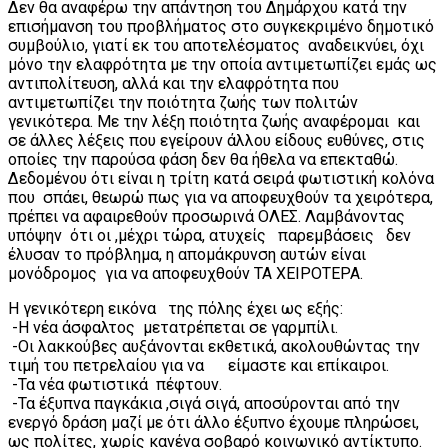
Δεν θα αναφέρω την απάντηση του Δημάρχου κατά την
επισήμανση του προβλήματος στο συγκεκριμένο δημοτικό
συμβούλιο, γιατί εκ του αποτελέσματος αναδεικνύει, όχι
μόνο την ελαφρότητα με την οποία αντιμετωπίζει εμάς ως
αντιπολίτευση, αλλά και την ελαφρότητα που
αντιμετωπίζει την ποιότητα ζωής των πολιτών
γενικότερα. Με την λέξη ποιότητα ζωής αναφέρομαι και
σε άλλες λέξεις που εγείρουν άλλου είδους ευθύνες, στις
οποίες την παρούσα φάση δεν θα ήθελα να επεκταθώ.
Δεδομένου ότι είναι η τρίτη κατά σειρά φωτιστική κολόνα
που σπάει, θεωρώ πως για να αποφευχθούν τα χειρότερα,
πρέπει να αφαιρεθούν προσωρινά ΟΛΕΣ. Λαμβάνοντας
υπόψην ότι οι ,μέχρι τώρα, ατυχείς παρεμβάσεις δεν
έλυσαν το πρόβλημα, η απομάκρυνση αυτών είναι
μονόδρομος για να αποφευχθούν ΤΑ ΧΕΙΡΟΤΕΡΑ.
Η γενικότερη εικόνα της πόλης έχει ως εξής:
-Η νέα άσφαλτος μετατρέπεται σε γαρμπίλι.
-Οι λακκούβες αυξάνονται εκθετικά, ακολουθώντας την
τιμή του πετρελαίου για να είμαστε και επίκαιροι.
-Τα νέα φωτιστικά πέφτουν.
-Τα έξυπνα παγκάκια ,σιγά σιγά, αποσύρονται από την
ενεργό δράση μαζί με ότι άλλο έξυπνο έχουμε πληρώσει,
ως πολίτες, χωρίς κανένα σοβαρό κοινωνικό αντίκτυπο.