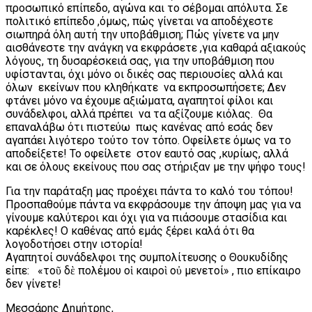
προσωπικό επίπεδο, αγώνα και το σέβομαι απόλυτα. Σε
πολιτικό επίπεδο ,όμως, πώς γίνεται να αποδέχεστε
σιωπηρά όλη αυτή την υποβάθμιση; Πώς γίνετε να μην
αισθάνεστε την ανάγκη να εκφράσετε ,για καθαρά αξιακούς
λόγους, τη δυσαρέσκειά σας, για την υποβάθμιση που
υφίστανται, όχι μόνο οι δικές σας περιουσίες αλλά και
όλων εκείνων που κληθήκατε να εκπροσωπήσετε; Δεν
φτάνει μόνο να έχουμε αξιώματα, αγαπητοί φίλοι και
συνάδελφοι, αλλά πρέπει να τα αξίζουμε κιόλας. Θα
επαναλάβω ότι πιστεύω πως κανένας από εσάς δεν
αγαπάει λιγότερο τούτο τον τόπο. Οφείλετε όμως να το
αποδείξετε! Το οφείλετε στον εαυτό σας ,κυρίως, αλλά
και σε όλους εκείνους που σας στήριξαν με την ψήφο τους!
Για την παράταξη μας προέχει πάντα το καλό του τόπου!
Προσπαθούμε πάντα να εκφράσουμε την άποψη μας για να
γίνουμε καλύτεροι και όχι για να πιάσουμε στασίδια και
καρέκλες! Ο καθένας από εμάς ξέρει καλά ότι θα
λογοδοτήσει στην ιστορία!
Αγαπητοί συνάδελφοι της συμπολίτευσης ο Θουκυδίδης
είπε: «τοῦ δὲ πολέμου οἱ καιροὶ οὐ μενετοί» , πιο επίκαιρο
δεν γίνετε!
Μεσσάρης Δημήτρης,