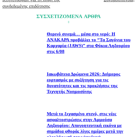
συνδεδεμένης επιδότησης
ΣΥΣΧΕΤΙΖΟΜΕΝΑ ΑΡΘΡΑ
Θερινό σινεμά… μέσα στο νερό: Η
ΑΝΑΚΑΡΑ προβάλλει το “Τα Σαγόνια του
Καρχαρία (JAWS)” στα Φύκια Ληξουρίου
στις 6/08
Ιακωβάτεια Δρώμενα 2026: Διήμερος
εορτασμός με συζήτηση για τις
δυνατότητες και τις προκλήσεις της
Τεχνητής Νοημοσύνης
Μετά το ξεχασμένο στενό, στις νέες
ασφαλτοστρώσεις στην Αμμούσα
Ληξουρίου: Απογοητευτική εικόνα με
σημάδια φθοράς λίγες ημέρες μετά την