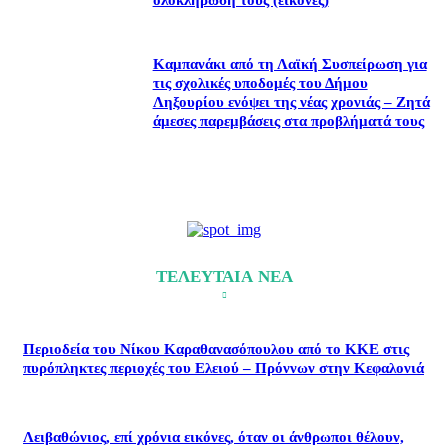
ολοκλήρωσή τους (εικόνες)
Καμπανάκι από τη Λαϊκή Συσπείρωση για
τις σχολικές υποδομές του Δήμου
Ληξουρίου ενόψει της νέας χρονιάς – Ζητά
άμεσες παρεμβάσεις στα προβλήματά τους
ΤΕΛΕΥΤΑΙΑ ΝΕΑ
Περιοδεία του Νίκου Καραθανασόπουλου από το ΚΚΕ στις
πυρόπληκτες περιοχές του Ελειού – Πρόννων στην Κεφαλονιά
Λειβαθώνιος, επί χρόνια εικόνες, όταν οι άνθρωποι θέλουν,