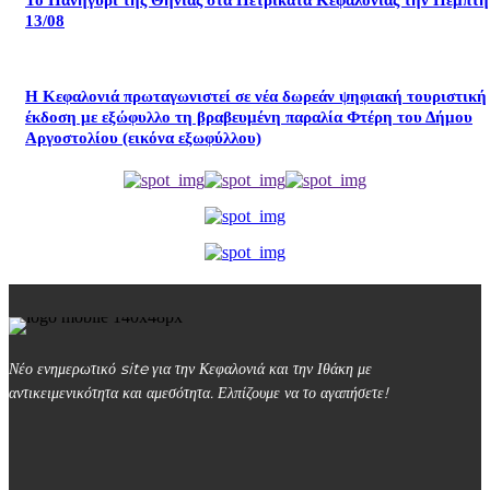
Το Πανηγύρι της Θηνιάς στα Πετρικάτα Κεφαλονιάς την Πέμπτη
13/08
Η Κεφαλονιά πρωταγωνιστεί σε νέα δωρεάν ψηφιακή τουριστική
έκδοση με εξώφυλλο τη βραβευμένη παραλία Φτέρη του Δήμου
Αργοστολίου (εικόνα εξωφύλλου)
Νέο ενημερωτικό site για την Κεφαλονιά και την Ιθάκη με
αντικειμενικότητα και αμεσότητα. Ελπίζουμε να το αγαπήσετε!
kefalonialife24@gmail.com