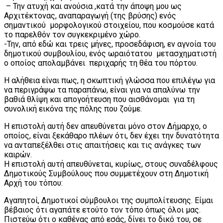
– Την ατυχή και ανούσια ,κατά την άποψη μου ως
Αρχιτέκτονας, αναπαραγωγή (της βρύσης) ενός
σημαντικού μορφολογικού στοιχείου, που κοσμούσε κατά
το παρελθόν τον συγκεκριμένο χώρο.
-Την, από εδώ και τρεις μήνες, προσεδάφιση, εν αγνοία του
δημοτικού συμβουλίου, ενός ωραιότατου μετασχηματιστή
ο οποίος απολαμβάνει περιχαρής τη θέα του πόρτου.
Η αλήθεια είναι πως, η σκωπτική γλώσσα που επιλέγω για
να περιγράψω τα παραπάνω, είναι για να απαλύνω την
βαθιά θλίψη και απογοήτευση που αισθάνομαι για τη
συνολική εικόνα της πόλης που ζούμε.
Η επιστολή αυτή δεν απευθύνεται μόνο στον Δήμαρχο, ο
οποίος, είναι ξεκάθαρο πλέων ότι, δεν έχει την δυνατότητα
να ανταπεξέλθει στις απαιτήσεις και τις ανάγκες των
καιρών.
Η επιστολή αυτή απευθύνεται, κυρίως, στους συναδέλφους
Δημοτικούς Συμβούλους που συμμετέχουν στη Δημοτική
Αρχή του τόπου:
Αγαπητοί, Δημοτικοί σύμβουλοι της συμπολίτευσης. Είμαι
βέβαιος ότι αγαπάτε ετούτο τον τόπο όπως όλοι μας.
Πιστεύω ότι ο καθένας από εσάς, δίνει το δικό του, σε