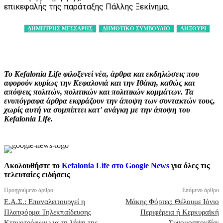
επικεφαλής της παράταξης Πάλλης Ξεκίνημα.
ΔΗΜΗΤΡΗΣ ΜΕΣΣΑΡΗΣ
ΔΗΜΟΤΙΚΟ ΣΥΜΒΟΥΛΙΟ
ΛΗΞΟΥΡΙ
Facebook
X
Pinterest
WhatsApp
Το Kefalonia Life φιλοξενεί νέα, άρθρα και εκδηλώσεις που
αφορούν κυρίως την Κεφαλονιά και την Ιθάκη, καθώς και
απόψεις πολιτών, πολιτικών και πολιτικών κομμάτων. Τα
ενυπόγραφα άρθρα εκφράζουν την άποψη των συντακτών τους,
χωρίς αυτή να συμπίπτει κατ' ανάγκη με την άποψη του
Kefalonia Life.
Ακολουθήστε το
Kefalonia Life στο Google News
για όλες τις
τελευταίες ειδήσεις
Προηγούμενο άρθρο
Επόμενο άρθρο
Ε.Α.Σ.: Επαναλειτουργεί η
Μάκης Φόρτες: Θέλουμε Ιόνιο
Πλατφόρμα Τηλεκπαίδευσης
Περιφέρεια ή Κερκυραϊκή
Κτηνοτρόφων για τη λήψη της
Συνομοσπονδία;