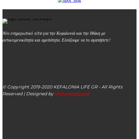
Νέο ενημερωτικό site για την Κεφαλονιά και την Ιθάκη με
αντικειμενικότητα και αμεσότητα. Ελπίζουμε να το αγαπήσετε!
kefalonialife24@gmail.com
Αργοστόλι, Κεφαλονιά, ΤΚ 28100
© Copyright 2019-2020 KEFALONIA LIFE GR - All Rights
Reserved | Designed by
MySystemLand
ΕΙΔΗΣΕΙΣ
Γ. Τσακίρης και Χρ. Τριαντόπουλος: Στοχευμένη στήριξη