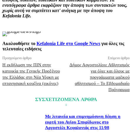
ενυπόγραφα άρθρα εκφράζουν την άποψη των συντακτών τους,
χωρίς αυτή να συμπίπτει κατ' ανάγκη με την άποψη του
Kefalonia Life.
Ακολουθήστε το
Kefalonia Life στο Google News
για όλες τις
τελευταίες ειδήσεις
Προηγούμενο άρθρο
Επόμενο άρθρο
Η εκδήλωση της ΠΙΝ στην
Δήμος Αργοστολίου: Αθλητισμός
κατοικία της Γενικής Προξένου
για όλες και όλους με
της Ελλάδας στη Νέα Υόρκη με
προγράμματα μαζικού
επτανησιακή κουζίνα (εικόνες)
αθλητισμού – Το Εβδομαδιαίο
Πρόγραμμα
ΣΥΣΧΕΤΙΖΟΜΕΝΑ ΑΡΘΡΑ
Με λιτανεία και επιμνημόσυνη δέηση η
εορτή του Αγίου Σπυρίδωνος στο
Αργοστόλι Κεφαλονιάς στις 11/08