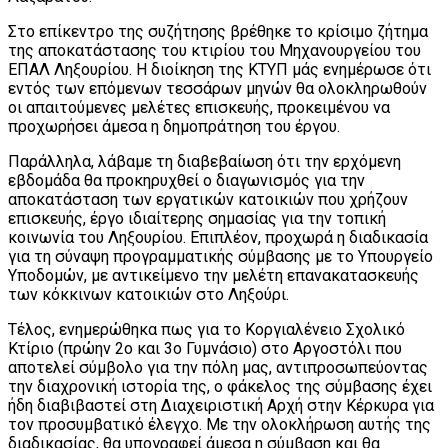
Στο επίκεντρο της συζήτησης βρέθηκε το κρίσιμο ζήτημα
της αποκατάστασης του κτιρίου του Μηχανουργείου του
ΕΠΑΛ Ληξουρίου. Η διοίκηση της ΚΤΥΠ μάς ενημέρωσε ότι
εντός των επόμενων τεσσάρων μηνών θα ολοκληρωθούν
οι απαιτούμενες μελέτες επισκευής, προκειμένου να
προχωρήσει άμεσα η δημοπράτηση του έργου.
Παράλληλα, λάβαμε τη διαβεβαίωση ότι την ερχόμενη
εβδομάδα θα προκηρυχθεί ο διαγωνισμός για την
αποκατάσταση των εργατικών κατοικιών που χρήζουν
επισκευής, έργο ιδιαίτερης σημασίας για την τοπική
κοινωνία του Ληξουρίου. Επιπλέον, προχωρά η διαδικασία
για τη σύναψη προγραμματικής σύμβασης με το Υπουργείο
Υποδομών, με αντικείμενο την μελέτη επανακατασκευής
των κόκκινων κατοικιών στο Ληξούρι.
Τέλος, ενημερώθηκα πως για το Κοργιαλένειο Σχολικό
Κτίριο (πρώην 2ο και 3ο Γυμνάσιο) στο Αργοστόλι που
αποτελεί σύμβολο για την πόλη μας, αντιπροσωπεύοντας
την διαχρονική ιστορία της, ο φάκελος της σύμβασης έχει
ήδη διαβιβαστεί στη Διαχειριστική Αρχή στην Κέρκυρα για
τον προσυμβατικό έλεγχο. Με την ολοκλήρωση αυτής της
διαδικασίας, θα υπογραφεί άμεσα η σύμβαση και θα