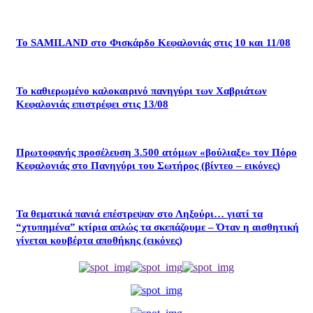
Το SAMILAND στο Φισκάρδο Κεφαλονιάς στις 10 και 11/08
Το καθιερωμένο καλοκαιρινό πανηγύρι των Χαβριάτων
Κεφαλονιάς επιστρέφει στις 13/08
Πρωτοφανής προσέλευση 3.500 ατόμων «βούλιαξε» τον Πόρο
Κεφαλονιάς στο Πανηγύρι του Σωτήρος (βίντεο – εικόνες)
Τα θεματικά πανιά επέστρεψαν στο Ληξούρι… γιατί τα
“χτυπημένα” κτίρια απλώς τα σκεπάζουμε – Όταν η αισθητική
γίνεται κουβέρτα αποθήκης (εικόνες)