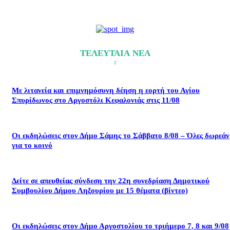
ΤΕΛΕΥΤΑΙΑ ΝΕΑ
Με λιτανεία και επιμνημόσυνη δέηση η εορτή του Αγίου
Σπυρίδωνος στο Αργοστόλι Κεφαλονιάς στις 11/08
Οι εκδηλώσεις στον Δήμο Σάμης το Σάββατο 8/08 – Όλες δωρεάν
για το κοινό
Δείτε σε απευθείας σύνδεση την 22η συνεδρίαση Δημοτικού
Συμβουλίου Δήμου Ληξουρίου με 15 θέματα (βίντεο)
Οι εκδηλώσεις στον Δήμο Αργοστολίου το τριήμερο 7, 8 και 9/08