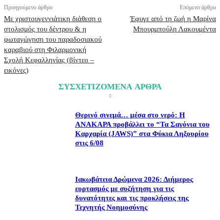
Προηγούμενο άρθρο
Επόμενο άρθρο
Με χριστουγεννιάτικη διάθεση ο
Έφυγε από τη ζωή η Μαρίνα
στολισμός του δέντρου & η
Μπουρμπούλη Λακουμέντα
φωταγώγηση του παραδοσιακού
καραβιού στη Φιλαρμονική
Σχολή Κεφαλληνίας (βίντεο –
εικόνες)
ΣΥΣΧΕΤΙΖΟΜΕΝΑ ΑΡΘΡΑ
Θερινό σινεμά… μέσα στο νερό: Η
ΑΝΑΚΑΡΑ προβάλλει το “Τα Σαγόνια του
Καρχαρία (JAWS)” στα Φύκια Ληξουρίου
στις 6/08
Ιακωβάτεια Δρώμενα 2026: Διήμερος
εορτασμός με συζήτηση για τις
δυνατότητες και τις προκλήσεις της
Τεχνητής Νοημοσύνης