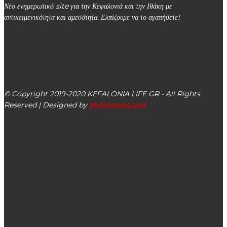
Νέο ενημερωτικό site για την Κεφαλονιά και την Ιθάκη με
αντικειμενικότητα και αμεσότητα. Ελπίζουμε να το αγαπήσετε!
kefalonialife24@gmail.com
Αργοστόλι, Κεφαλονιά, ΤΚ 28100
© Copyright 2019-2020 KEFALONIA LIFE GR - All Rights
Reserved | Designed by
MySystemLand
ΕΙΔΗΣΕΙΣ
Αίτημα της κοινωνίας του Ληξουρίου η αντικατάσταση των
καρκινογόνων αμιαντοσωλήνων στο δίκτυο ύδρευσης