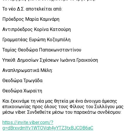
Το νέο Δ.Σ. αποτελείται από:
Πρόεδρος Μαρία Καμινάρη
Αντιπρόεδρος Κορίνα Κατσούρη
Γραμματέας Ευρώπη Κοζομπόλη
Ταμίας Θεοδώρα Παπακωνσταντίνου
Υπεύθ. Δημοσίων Σχέσεων Ιωάννα Γραικούση
Αναπληρωματικά Μέλη:
Θεοδώρα Τρωγάδα
Θεοδώρα Χωραϊτη
Και ξεκινάμε τη νέα μας θητεία με ένα άνοιγμα άμεσης
επικοινωνίας προς όλους τους Φίλους του Συλλόγου μας
μέσω viber. Συνδεθείτε μέσω του παρακάτω συνδέσμου:
https://invite.viber.com/?
g=dBrxvdmYv1WTOVqh4yYTZ3txBJCDB6aC