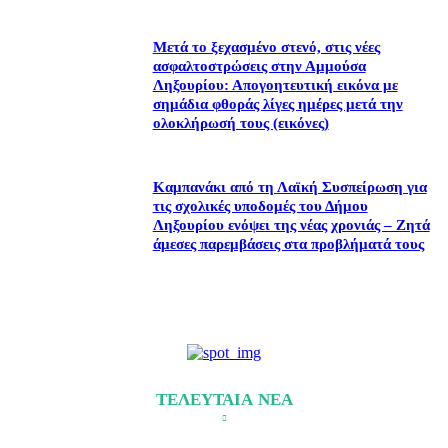
Μετά το ξεχασμένο στενό, στις νέες
ασφαλτοστρώσεις στην Αμμούσα
Ληξουρίου: Απογοητευτική εικόνα με
σημάδια φθοράς λίγες ημέρες μετά την
ολοκλήρωσή τους (εικόνες)
Καμπανάκι από τη Λαϊκή Συσπείρωση για
τις σχολικές υποδομές του Δήμου
Ληξουρίου ενόψει της νέας χρονιάς – Ζητά
άμεσες παρεμβάσεις στα προβλήματά τους
ΤΕΛΕΥΤΑΙΑ ΝΕΑ