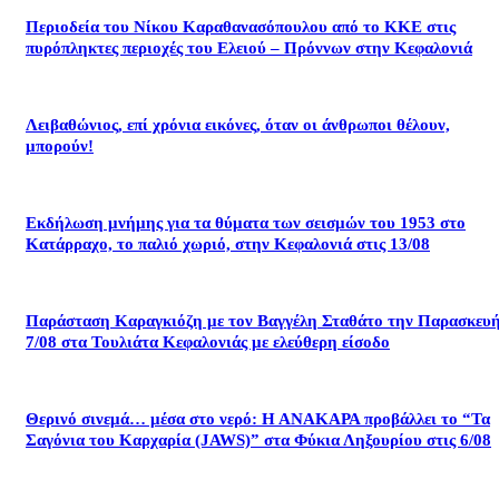
Περιοδεία του Νίκου Καραθανασόπουλου από το ΚΚΕ στις
πυρόπληκτες περιοχές του Ελειού – Πρόννων στην Κεφαλονιά
Λειβαθώνιος, επί χρόνια εικόνες, όταν οι άνθρωποι θέλουν,
μπορούν!
Εκδήλωση μνήμης για τα θύματα των σεισμών του 1953 στο
Κατάρραχο, το παλιό χωριό, στην Κεφαλονιά στις 13/08
Παράσταση Καραγκιόζη με τον Βαγγέλη Σταθάτο την Παρασκευ
7/08 στα Τουλιάτα Κεφαλονιάς με ελεύθερη είσοδο
Θερινό σινεμά… μέσα στο νερό: Η ΑΝΑΚΑΡΑ προβάλλει το “Τα
Σαγόνια του Καρχαρία (JAWS)” στα Φύκια Ληξουρίου στις 6/08