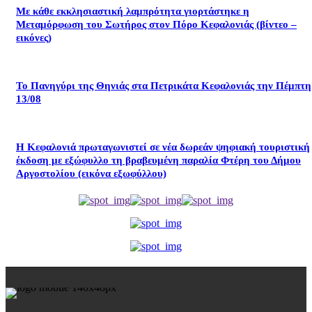
Με κάθε εκκλησιαστική λαμπρότητα γιορτάστηκε η
Μεταμόρφωση του Σωτήρος στον Πόρο Κεφαλονιάς (βίντεο –
εικόνες)
Το Πανηγύρι της Θηνιάς στα Πετρικάτα Κεφαλονιάς την Πέμπτη
13/08
Η Κεφαλονιά πρωταγωνιστεί σε νέα δωρεάν ψηφιακή τουριστική
έκδοση με εξώφυλλο τη βραβευμένη παραλία Φτέρη του Δήμου
Αργοστολίου (εικόνα εξωφύλλου)