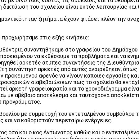
αν με δικό τους κόστος τις συσκευές και τα δεδομένα
 δικτύωση του σχολείου είναι εκτός λειτουργίας και
σημαντικότητας ζητήματα έχουν φτάσει πλέον την ανοχ
 προχωρήσαμε στις εξής κινήσεις:
ιευθύντρια συναντηθήκαμε στο γραφείου του Δημάρχου
ροκειμένου να εκθέσουμε τα προβλήματα και να ενημε
προηγηθεί αρκετές άτυπες συναντήσεις της Διευθύντρι
τη συνάντηση αρκετές από αυτές αναιρέθηκαν, όπως 
 προκειμένου αφενός να γίνουν κάποιες εργασίες και
 προφορικών διαβεβαιώσεων πως το σχολείο θα ενταχθ
τεί αρκετή γραφειοκρατία και το χρονοδιάγραμμα είν
ια» με αβέβαιο αποτέλεσμα και ταυτόχρονα αποκλείστ
ω προγράμματος.
μβουλίου με συμμετοχή του εντεταλμένου συμβούλου τ
ας και να καθοριστούν περεταίρω ενέργειες.
ος όσο και ο κος Αντωνάτος καθώς και ο εντεταλμένο
ιξαν όλο το προηγούμενο διάστημα γνήσιο και ειλικρ