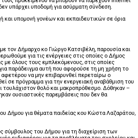
 τους προκειμένου να μπορούν να παρέχουν internet
 δεν υπάρχει υποδομή για ασύρματη σύνδεση.
ή και υπομονή γονέων και εκπαιδευτικών σε όρια
 με τον Δήμαρχο κο Γιώργο Κατσιβέλη, παρουσία και
ρωθούμε για τις ενέργειες στις οποίες ο Δήμος
ας με όλους τους εμπλεκόμενους, στις οποίες
για παράδειγμα αυτή που αφορούσε τη μη χρήση το
 αφετέρου να μην επιβαρυνθεί περεταίρω ο
εί σε πρόγραμμα για την ενεργειακή αναβάθμιση του
αι τουλάχιστον θολό και μακροπρόθεσμο. Δόθηκαν –
ηκαν ουσιαστικές παρεμβάσεις που δεν θα
ου Δήμου για θέματα παιδείας κου Κώστα Λαζαράτου,
ς σύμβουλος του Δήμου για τη διαχείριση των
ινές ενδιαφέρον για τα προβλήματα του σχολείου και