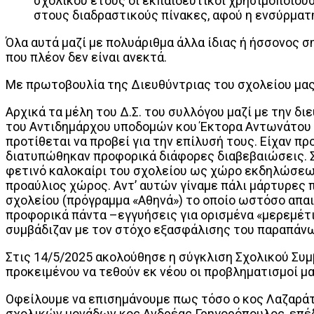
σχολικού έτους οι εκπαιδευτικοί χρησιμοποιούσ
στους διαδραστικούς πίνακες, αφού η ενσύρματη
Όλα αυτά μαζί με πολυάριθμα άλλα ίδιας ή ήσσονος 
που πλέον δεν είναι ανεκτά.
Με πρωτοβουλία της Διευθύντριας του σχολείου μας
Αρχικά τα μέλη του Δ.Σ. του συλλόγου μαζί με την δ
του Αντιδημάρχου υποδομών κου Έκτορα Αντωνάτου π
προτίθεται να προβεί για την επίλυσή τους. Είχαν 
διατυπώθηκαν προφορικά διάφορες διαβεβαιώσεις. Σ
φετινό καλοκαίρι του σχολείου ως χώρο εκδηλώσεων
προαύλιος χώρος. Αντ’ αυτών γίναμε πάλι μάρτυρες
σχολείου (πρόγραμμα «Αθηνά») το οποίο ωστόσο απαι
προφορικά πάντα –εγγυήσεις για ορισμένα «μερεμέτ
συμβάδιζαν με τον στόχο εξασφάλισης του παραπάν
Στις 14/5/2025 ακολούθησε η σύγκλιση Σχολικού Συ
προκειμένου να τεθούν εκ νέου οι προβληματισμοί μ
Οφείλουμε να επισημάνουμε πως τόσο ο κος Λαζαράτ
σχολικών μονάδων κος Ανδρέας Γρηγορόπουλος, επέδε