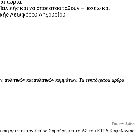
λαιπωρία.
Παλικής και να αποκατασταθούν – έστω και
ικής Λεωφόρου Ληξουρίου.
Print
Tumblr
VK
Viber
τών, πολιτικών και πολιτικών κομμάτων. Τα ενυπόγραφα άρθρα
Επόμενο άρθρο
ου ευχαριστεί τον Σπύρο Σαμούρη και το ΔΣ του ΚΤΕΛ Κεφαλονιάς