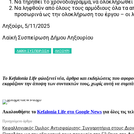
Να τηρηθεί το χρονοδιάγραμμα, να ολοκληρωθεί 
Να ληφθούν από όλους τους αρμόδιους όλα τα α
προσωρινά ως την ολοκλήρωση του έργου – οι 
Ληξούρι, 5/11/2025
Λαϊκή Συσπείρωση Δήμου Ληξουρίου
ΛΑΪΚΗ ΣΥΣΠΕΙΡΩΣΗ
ΛΗΞΟΥΡΙ
ΚΟΙΝΟΠΟΙΗΣΗ
Facebook
X
P
Το Kefalonia Life φιλοξενεί νέα, άρθρα και εκδηλώσεις που αφο
εκφράζουν την άποψη των συντακτών τους, χωρίς αυτή να συμπίπτ
Ακολουθήστε το
Kefalonia Life στο Google News
για όλες τις τε
Προηγούμενο άρθρο
Κεφαλληνιακός Όμιλος Αντισφαίρισης: Συγχαρητήρια στους Διο