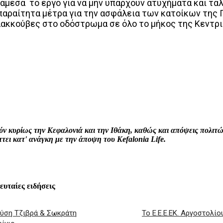
άμεσα το έργο για να μην υπάρχουν ατυχήματα και τα
παραίτητα μέτρα για την ασφάλεια των κατοίκων της 
λακκούβες στο οδόστρωμα σε όλο το μήκος της Κεντρ
interest
WhatsApp
Linkedin
Email
ρούν κυρίως την Κεφαλονιά και την Ιθάκη, καθώς και απόψεις πολι
ει κατ' ανάγκη με την άποψη του Kefalonia Life.
λευταίες ειδήσεις
νύση Τζιβρά & Σωκράτη
Το Ε.Ε.Ε.ΕΚ. Αργοστολί