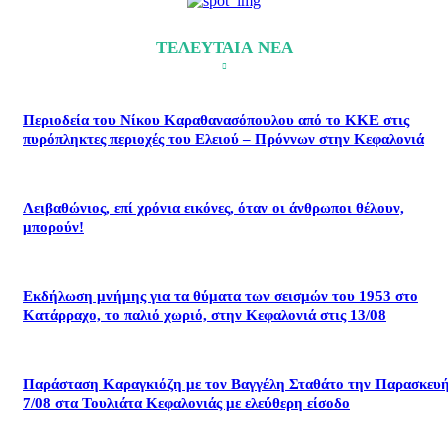
ΤΕΛΕΥΤΑΙΑ ΝΕΑ
Περιοδεία του Νίκου Καραθανασόπουλου από το ΚΚΕ στις
πυρόπληκτες περιοχές του Ελειού – Πρόννων στην Κεφαλονιά
Λειβαθώνιος, επί χρόνια εικόνες, όταν οι άνθρωποι θέλουν,
μπορούν!
Εκδήλωση μνήμης για τα θύματα των σεισμών του 1953 στο
Κατάρραχο, το παλιό χωριό, στην Κεφαλονιά στις 13/08
Παράσταση Καραγκιόζη με τον Βαγγέλη Σταθάτο την Παρασκευ
7/08 στα Τουλιάτα Κεφαλονιάς με ελεύθερη είσοδο