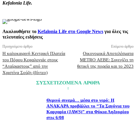
Kefalonia Life.
Ακολουθήστε το
Kefalonia Life στο Google News
για όλες τις
τελευταίες ειδήσεις
Προηγούμενο άρθρο
Επόμενο άρθρο
Η καλοκαιρινή Κεντρική Πλατεία
Οικονομικά Αποτελέσματα
του Πόρου Κεφαλονιάς στους
METRO ΑΕΒΕ: Συνεχίζει τη
“Αταίριαστους” από την
θετική της πορεία και το 2023
Χριστίνα Σούζη (βίντεο)
ΣΥΣΧΕΤΙΖΟΜΕΝΑ ΑΡΘΡΑ
Θερινό σινεμά… μέσα στο νερό: Η
ΑΝΑΚΑΡΑ προβάλλει το “Τα Σαγόνια του
Καρχαρία (JAWS)” στα Φύκια Ληξουρίου
στις 6/08