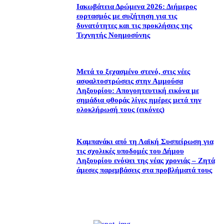
Ιακωβάτεια Δρώμενα 2026: Διήμερος
εορτασμός με συζήτηση για τις
δυνατότητες και τις προκλήσεις της
Τεχνητής Νοημοσύνης
Μετά το ξεχασμένο στενό, στις νέες
ασφαλτοστρώσεις στην Αμμούσα
Ληξουρίου: Απογοητευτική εικόνα με
σημάδια φθοράς λίγες ημέρες μετά την
ολοκλήρωσή τους (εικόνες)
Καμπανάκι από τη Λαϊκή Συσπείρωση για
τις σχολικές υποδομές του Δήμου
Ληξουρίου ενόψει της νέας χρονιάς – Ζητά
άμεσες παρεμβάσεις στα προβλήματά τους