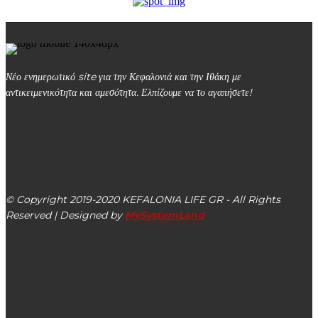
Νέο ενημερωτικό site για την Κεφαλονιά και την Ιθάκη με
αντικειμενικότητα και αμεσότητα. Ελπίζουμε να το αγαπήσετε!
kefalonialife24@gmail.com
Αργοστόλι, Κεφαλονιά, ΤΚ 28100
© Copyright 2019-2020 KEFALONIA LIFE GR - All Rights
Reserved | Designed by
MySystemLand
ΕΙΔΗΣΕΙΣ
Την Πρωτοχρονιάτικη Πίτα της έκοψε η Περιφέρεια Ιονίων