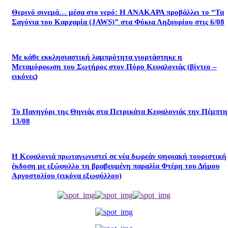
Θερινό σινεμά… μέσα στο νερό: Η ΑΝΑΚΑΡΑ προβάλλει το “Τα
Σαγόνια του Καρχαρία (JAWS)” στα Φύκια Ληξουρίου στις 6/08
Με κάθε εκκλησιαστική λαμπρότητα γιορτάστηκε η
Μεταμόρφωση του Σωτήρος στον Πόρο Κεφαλονιάς (βίντεο –
εικόνες)
Το Πανηγύρι της Θηνιάς στα Πετρικάτα Κεφαλονιάς την Πέμπτη
13/08
Η Κεφαλονιά πρωταγωνιστεί σε νέα δωρεάν ψηφιακή τουριστική
έκδοση με εξώφυλλο τη βραβευμένη παραλία Φτέρη του Δήμου
Αργοστολίου (εικόνα εξωφύλλου)