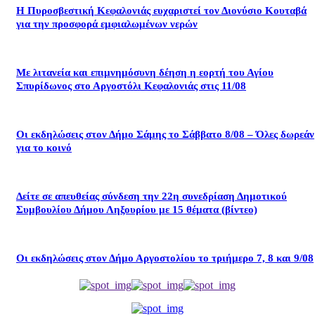
Η Πυροσβεστική Κεφαλονιάς ευχαριστεί τον Διονύσιο Κουταβά
για την προσφορά εμφιαλωμένων νερών
Με λιτανεία και επιμνημόσυνη δέηση η εορτή του Αγίου
Σπυρίδωνος στο Αργοστόλι Κεφαλονιάς στις 11/08
Οι εκδηλώσεις στον Δήμο Σάμης το Σάββατο 8/08 – Όλες δωρεάν
για το κοινό
Δείτε σε απευθείας σύνδεση την 22η συνεδρίαση Δημοτικού
Συμβουλίου Δήμου Ληξουρίου με 15 θέματα (βίντεο)
Οι εκδηλώσεις στον Δήμο Αργοστολίου το τριήμερο 7, 8 και 9/08