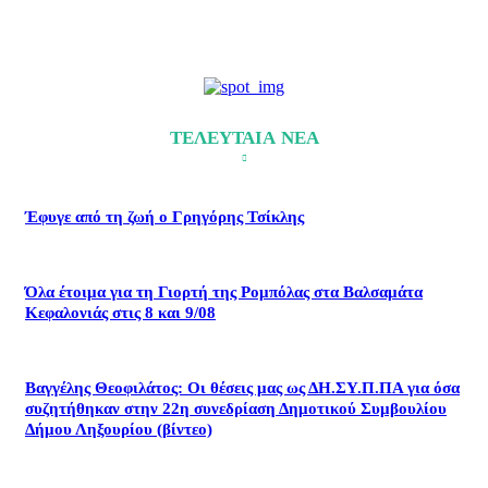
ΤΕΛΕΥΤΑΙΑ ΝΕΑ
Έφυγε από τη ζωή ο Γρηγόρης Τσίκλης
Όλα έτοιμα για τη Γιορτή της Ρομπόλας στα Βαλσαμάτα
Κεφαλονιάς στις 8 και 9/08
Βαγγέλης Θεοφιλάτος: Οι θέσεις μας ως ΔΗ.ΣΥ.Π.ΠΑ για όσα
συζητήθηκαν στην 22η συνεδρίαση Δημοτικού Συμβουλίου
Δήμου Ληξουρίου (βίντεο)