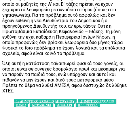
οποίο οι μαθητές της Α’ και Β’ τάξης πρέπει να έχουν
ξεχωριστό λεωφορείο με συνοδεία ατόμου (όπως στα
νηπιαγωγεία). Για το πρόβλημα αυτό ασφαλώς και δεν
έχουν ευθύνη η νέα Διευθύντρια του Δημοτικού ή ο
προηγούμενος Διευθυντής του, αν ερωτάστε. Ούτε η
Πρωτοβάθμια Εκπαίδευση Κεφαλονιάς – Ιθάκης. Τη μόνη
ευθύνη την έχει καθαρά η Περιφέρεια Ιονίων Νήσων, η
οποία προφανώς δεν βρίσκει λεωφορεία δύο μήνες τώρα.
Φυσικά το ίδιο πρόβλημα το έχουν λογικά και τα υπόλοιπα
σχολεία, αφού είναι κοινό το πρόβλημα.
Όλη αυτή η κατάσταση ταλαιπωρεί φυσικά τους γονείς, οι
οποίοι είναι σε συνεχές δρομολόγιο πρωί και μεσημέρι για
να παρούν τα παιδιά τους, ενώ υπάρχουν και αυτοί και
πιθανόν να μην έχουν και δικό τους μεταφορικό μέσο.
Πρέπει το θέμα να λυθεί ΑΜΕΣΑ, αφού δυστυχώς δε λύθηκε
ΧΤΕΣ.
1ο ΔΗΜΟΤΙΚΟ ΣΧΟΛΕΙΟ ΛΗΞΟΥΡΙΟΥ
ΔΗΜΟΤΙΚΟ ΣΧΟΛΕΙΟ
ΙΟΝΙΟ
ΚΕΦΑΛΟΝΙΑ
ΛΗΞΟΥΡΙ
ΠΕΡΙΦΕΡΕΙΑ
Facebook
X
Pinterest
WhatsApp