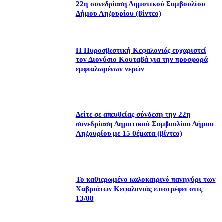
22η συνεδρίαση Δημοτικού Συμβουλίου
Δήμου Ληξουρίου (βίντεο)
Η Πυροσβεστική Κεφαλονιάς ευχαριστεί
τον Διονύσιο Κουταβά για την προσφορά
εμφιαλωμένων νερών
Δείτε σε απευθείας σύνδεση την 22η
συνεδρίαση Δημοτικού Συμβουλίου Δήμου
Ληξουρίου με 15 θέματα (βίντεο)
Το καθιερωμένο καλοκαιρινό πανηγύρι των
Χαβριάτων Κεφαλονιάς επιστρέφει στις
13/08