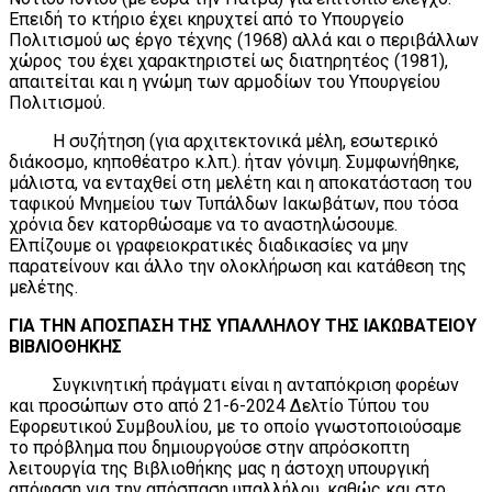
Επειδή το κτήριο έχει κηρυχτεί από το Υπουργείο
Πολιτισμού ως έργο τέχνης (1968) αλλά και ο περιβάλλων
χώρος του έχει χαρακτηριστεί ως διατηρητέος (1981),
απαιτείται και η γνώμη των αρμοδίων του Υπουργείου
Πολιτισμού.
Η συζήτηση (για αρχιτεκτονικά μέλη, εσωτερικό
διάκοσμο, κηποθέατρο κ.λπ.). ήταν γόνιμη. Συμφωνήθηκε,
μάλιστα, να ενταχθεί στη μελέτη και η αποκατάσταση του
ταφικού Μνημείου των Τυπάλδων Ιακωβάτων, που τόσα
χρόνια δεν κατορθώσαμε να το αναστηλώσουμε.
Ελπίζουμε οι γραφειοκρατικές διαδικασίες να μην
παρατείνουν και άλλο την ολοκλήρωση και κατάθεση της
μελέτης.
ΓΙΑ ΤΗΝ ΑΠΟΣΠΑΣΗ ΤΗΣ ΥΠΑΛΛΗΛΟΥ ΤΗΣ ΙΑΚΩΒΑΤΕΙΟΥ
ΒΙΒΛΙΟΘΗΚΗΣ
Συγκινητική πράγματι είναι η ανταπόκριση φορέων
και προσώπων στο από 21-6-2024 Δελτίο Τύπου του
Εφορευτικού Συμβουλίου, με το οποίο γνωστοποιούσαμε
το πρόβλημα που δημιουργούσε στην απρόσκοπτη
λειτουργία της Βιβλιοθήκης μας η άστοχη υπουργική
απόφαση για την απόσπαση υπαλλήλου, καθώς και στο