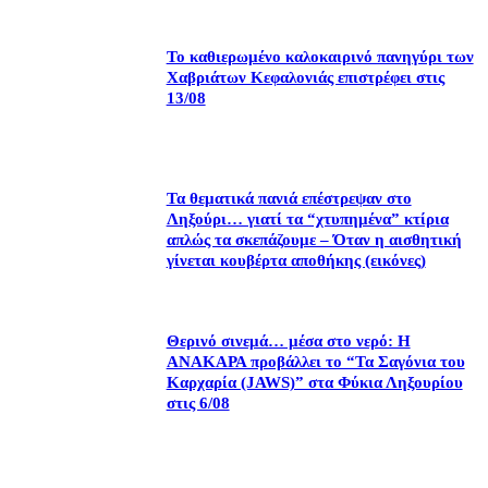
Το καθιερωμένο καλοκαιρινό πανηγύρι των
Χαβριάτων Κεφαλονιάς επιστρέφει στις
13/08
Τα θεματικά πανιά επέστρεψαν στο
Ληξούρι… γιατί τα “χτυπημένα” κτίρια
απλώς τα σκεπάζουμε – Όταν η αισθητική
γίνεται κουβέρτα αποθήκης (εικόνες)
Θερινό σινεμά… μέσα στο νερό: Η
ΑΝΑΚΑΡΑ προβάλλει το “Τα Σαγόνια του
Καρχαρία (JAWS)” στα Φύκια Ληξουρίου
στις 6/08