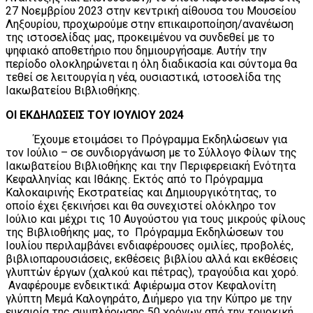
27 Νοεμβρίου 2023 στην κεντρική αίθουσα του Μουσείου
Ληξουρίου, προχωρούμε στην επικαιροποίηση/ανανέωση
της ιστοσελίδας μας, προκειμένου να συνδεθεί με το
ψηφιακό αποθετήριο που δημιουργήσαμε. Αυτήν την
περίοδο ολοκληρώνεται η όλη διαδικασία και σύντομα θα
τεθεί σε λειτουργία η νέα, ουσιαστικά, ιστοσελίδα της
Ιακωβατείου Βιβλιοθήκης.
ΟΙ ΕΚΔΗΛΩΣΕΙΣ ΤΟΥ ΙΟΥΛΙΟΥ 2024
Έχουμε ετοιμάσει το Πρόγραμμα Εκδηλώσεων για
τον Ιούλιο – σε συνδιοργάνωση με το Σύλλογο Φίλων της
Ιακωβατείου Βιβλιοθήκης και την Περιφερειακή Ενότητα
Κεφαλληνίας και Ιθάκης. Εκτός από το Πρόγραμμα
Καλοκαιρινής Εκστρατείας και Δημιουργικότητας, το
οποίο έχει ξεκινήσει και θα συνεχιστεί ολόκληρο τον
Ιούλιο και μέχρι τις 10 Αυγούστου για τους μικρούς φίλους
της Βιβλιοθήκης μας, το Πρόγραμμα Εκδηλώσεων του
Ιουλίου περιλαμβάνει ενδιαφέρουσες ομιλίες, προβολές,
βιβλιοπαρουσιάσεις, εκθέσεις βιβλίου αλλά και εκθέσεις
γλυπτών έργων (χαλκού και πέτρας), τραγούδια και χορό.
Αναφέρουμε ενδεικτικά: Αφιέρωμα στον Κεφαλονίτη
γλύπτη Μεμά Καλογηράτο, Διήμερο για την Κύπρο με την
ευκαιρία της συμπλήρωσης 50 χρόνων από την τουρκική