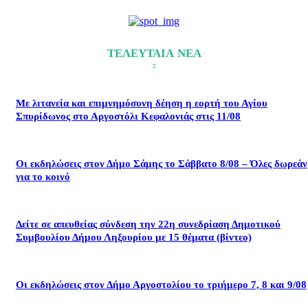
ΤΕΛΕΥΤΑΙΑ ΝΕΑ
Με λιτανεία και επιμνημόσυνη δέηση η εορτή του Αγίου
Σπυρίδωνος στο Αργοστόλι Κεφαλονιάς στις 11/08
Οι εκδηλώσεις στον Δήμο Σάμης το Σάββατο 8/08 – Όλες δωρεάν
για το κοινό
Δείτε σε απευθείας σύνδεση την 22η συνεδρίαση Δημοτικού
Συμβουλίου Δήμου Ληξουρίου με 15 θέματα (βίντεο)
Οι εκδηλώσεις στον Δήμο Αργοστολίου το τριήμερο 7, 8 και 9/08