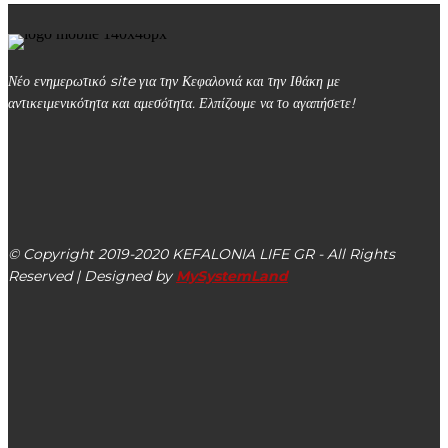
Νέο ενημερωτικό site για την Κεφαλονιά και την Ιθάκη με
αντικειμενικότητα και αμεσότητα. Ελπίζουμε να το αγαπήσετε!
kefalonialife24@gmail.com
Αργοστόλι, Κεφαλονιά, ΤΚ 28100
© Copyright 2019-2020 KEFALONIA LIFE GR - All Rights
Reserved | Designed by
MySystemLand
ΕΙΔΗΣΕΙΣ
Στις 30-31/08 η παράσταση “ΛΥΜΑΤΑ ή πως θα μας
θυμούνται” στο Κάστρο Αγίου Γεωργίου