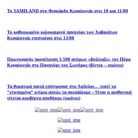
Το SAMILAND στο Φισκάρδο Κεφαλονιάς στις 10 και 11/08
Το καθιερωμένο καλοκαιρινό πανηγύρι των Χαβριάτων
Κεφαλονιάς επιστρέφει στις 13/08
Πρωτοφανής προσέλευση 3.500 ατόμων «βούλιαξε» τον Πόρο
Κεφαλονιάς στο Πανηγύρι του Σωτήρος (βίντεο – εικόνες)
Τα θεματικά πανιά επέστρεψαν στο Ληξούρι… γιατί τα
“χτυπημένα” κτίρια απλώς τα σκεπάζουμε – Όταν η αισθητική
γίνεται κουβέρτα αποθήκης (εικόνες)