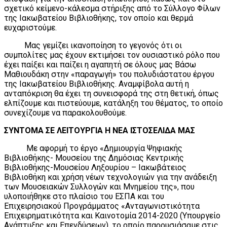
σχετικό κείμενο-κάλεσμα στήριξης από το Σύλλογο Φίλων
της Ιακωβατείου Βιβλιοθήκης, τον οποίο και θερμά
ευχαριστούμε.
Μας γεμίζει ικανοποίηση το γεγονός ότι οι
συμπολίτες μας έχουν εκτιμήσει τον ουσιαστικό ρόλο που
έχει παίξει και παίζει η αγαπητή σε όλους μας Βάσω
Μαθιουδάκη στην «παραγωγή» του πολυδιάστατου έργου
της Ιακωβατείου Βιβλιοθήκης. Αναμφίβολα αυτή η
ανταπόκριση θα έχει τη συνεισφορά της στη θετική, όπως
ελπίζουμε και πιστεύουμε, κατάληξη του θέματος, το οποίο
συνεχίζουμε να παρακολουθούμε.
ΣΥΝΤΟΜΑ ΣΕ ΛΕΙΤΟΥΡΓΙΑ Η ΝΕΑ ΙΣΤΟΣΕΛΙΔΑ ΜΑΣ
Με αφορμή το έργο «Δημιουργία Ψηφιακής
Βιβλιοθήκης- Μουσείου της Δημόσιας Κεντρικής
Βιβλιοθήκης-Μουσείου Ληξουρίου – Ιακωβάτειος
Βιβλιοθήκη και χρήση νέων τεχνολογιών για την ανάδειξη
των Μουσειακών Συλλογών και Μνημείου της», που
υλοποιήθηκε στο πλαίσιο του ΕΣΠΑ και του
Επιχειρησιακού Προγράμματος «Ανταγωνιστικότητα
Επιχειρηματικότητα και Καινοτομία 2014-2020 (Υπουργείο
Ανάπτυξης και Επενδύσεων), το οποίο παρουσιάσαμε στις